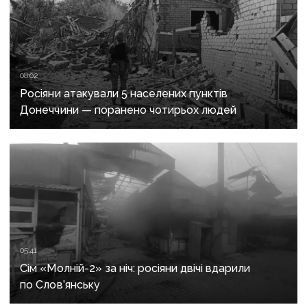
08:02
Росіяни атакували 5 населених пунктів
Донеччини — поранено чотирьох людей
05:41
Сім «Молній-2» за ніч: росіяни двічі вдарили
по Слов’янську