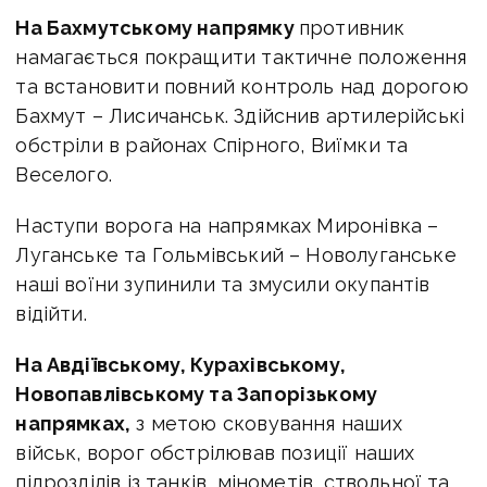
На Бахмутському напрямку
противник
намагається покращити тактичне положення
та встановити повний контроль над дорогою
Бахмут – Лисичанськ. Здійснив артилерійські
обстріли в районах Спірного, Виїмки та
Веселого.
Наступи ворога на напрямках Миронівка –
Луганське та Гольмівський – Новолуганське
наші воїни зупинили та змусили окупантів
відійти.
На Авдіївському, Курахівському,
Новопавлівському та Запорізькому
напрямках,
з метою сковування наших
військ, ворог обстрілював позиції наших
підрозділів із танків, мінометів, ствольної та