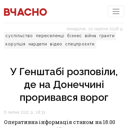
понеділок, 10 серпня 2026 р.
суспільство
переселенці
бізнес
війна
гранти
корупція
нардепи
відео
спецпроєкти
У Генштабі розповіли,
де на Донеччині
проривався ворог
6 липня 2022 р., 18:31
Оперативна інформація станом на 18.00