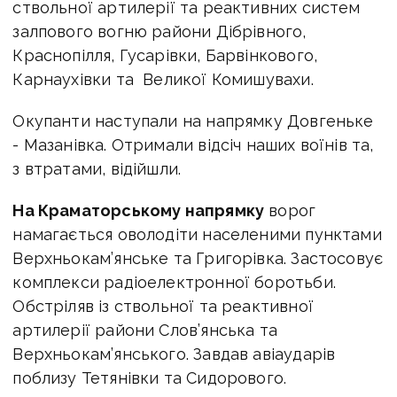
ствольної артилерії та реактивних систем
залпового вогню райони Дібрівного,
Краснопілля, Гусарівки, Барвінкового,
Карнаухівки та Великої Комишувахи.
Окупанти наступали на напрямку Довгеньке
- Мазанівка. Отримали відсіч наших воїнів та,
з втратами, відійшли.
На Краматорському напрямку
ворог
намагається оволодіти населеними пунктами
Верхньокам’янське та Григорівка. Застосовує
комплекси радіоелектронної боротьби.
Обстріляв із ствольної та реактивної
артилерії райони Слов’янська та
Верхньокам’янського. Завдав авіаударів
поблизу Тетянівки та Сидорового.