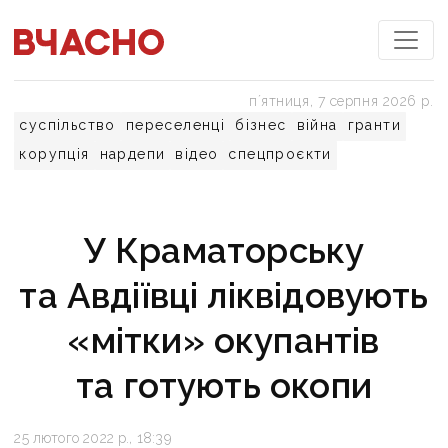
пʼятниця, 7 серпня 2026 р.
суспільство
переселенці
бізнес
війна
гранти
корупція
нардепи
відео
спецпроєкти
У Краматорську
та Авдіївці ліквідовують
«мітки» окупантів
та готують окопи
25 лютого 2022 р., 18:39