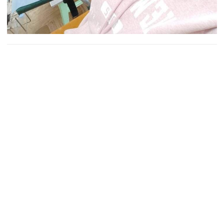
Оперативну інформацію про події Донбасу
публікуємо у телеграм-каналі
t.
me/vchasnoua.
Приєднуйтеся!
ПОДІЛИТИСЯ У СОЦМЕРЕЖАХ:
ТАКОЖ ЗА ТЕМОЮ