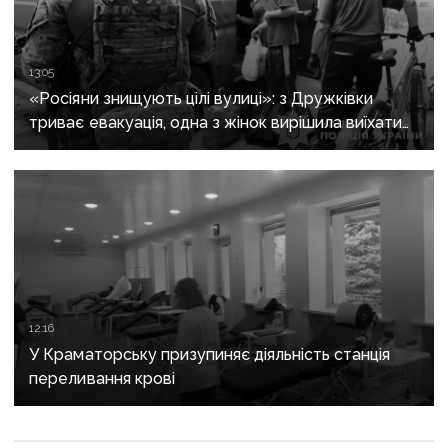
13:05
«Росіяни знищують цілі вулиці»: з Дружківки
триває евакуація, одна з жінок вирішила виїхати
після загибелі чоловіка
12:16
У Краматорську призупиняє діяльність станція
переливання крові