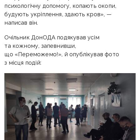
психологічну допомогу, копають окопи,
будують укріплення, здають кров», —
написав він.
Очільник ДонОДА подякував усім
та кожному, запевнивши,
що «Переможемо!», й опублікував фото
з місця подій: