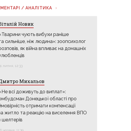
МЕНТАРІ / АНАЛІТИКА
Віталій Новик
«Тварини чують вибухи раніше
та сильніше, ніж людина»: зоопсихолог
розповів, як війна впливає на домашніх
улюбленців
31 липня, 12:33
Дмитро Михальов
«Не всі доживуть до виплат»:
омбудсман Донецької області про
ймовірність отримати компенсації
за житло та реакцію на виселення ВПО
з шелтерів
16 червня, 11:39