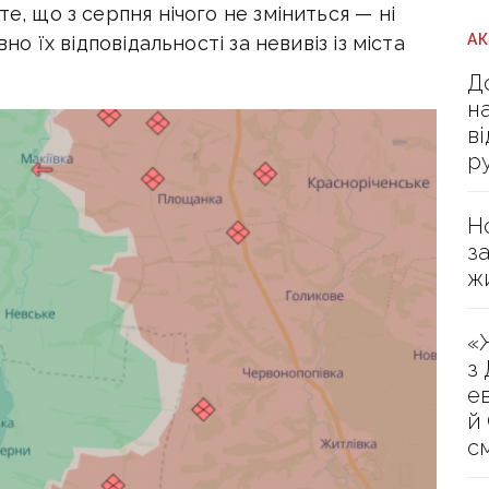
те, що з серпня нічого не зміниться — ні
А
вно їх відповідальності за невивіз із міста
Д
н
в
р
Н
з
ж
«
з
е
й
с