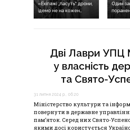
«Екіпажі „пасуть“ дрони,
Один заг
їдемо не на кожен
поранен
виклик»: куди ДСНС
ворог м
не виїжджає на
обстріл
ліквідацію надзвичайних
ситуацій
у Краматорську
Дві Лаври УПЦ
та Слов’янську
у власність де
та Свято-Усп
31 липня 2024 р., 06:20
Міністерство культури та інфор
повернути в державне управлінн
пам’яток. Серед них Свято-Успенс
якими досі користується Україн