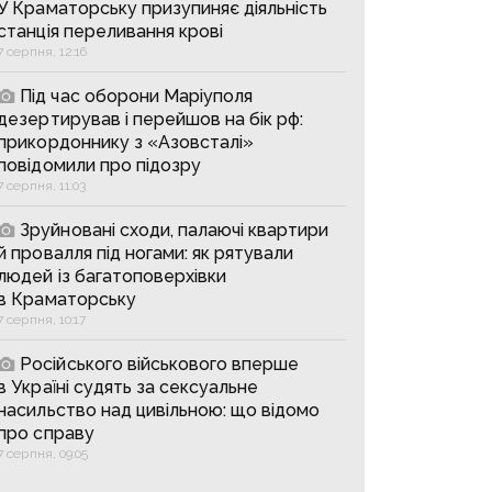
У Краматорську призупиняє діяльність
станція переливання крові
7 серпня, 12:16
Під час оборони Маріуполя
дезертирував і перейшов на бік рф:
прикордоннику з «Азовсталі»
повідомили про підозру
7 серпня, 11:03
Зруйновані сходи, палаючі квартири
й провалля під ногами: як рятували
людей із багатоповерхівки
в Краматорську
7 серпня, 10:17
Російського військового вперше
в Україні судять за сексуальне
насильство над цивільною: що відомо
про справу
7 серпня, 09:05