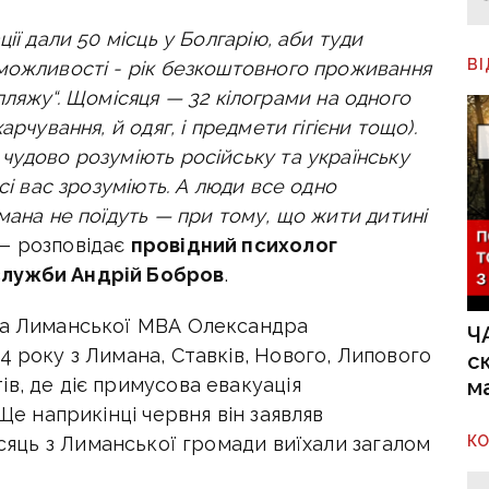
ії дали 50 місць у Болгарію, аби туди
В
можливості - рік безкоштовного проживання
го пляжу“. Щомісяця — 32 кілограми на одного
рчування, й одяг, і предмети гігієни тощо).
чудово розуміють російську та українську
сі вас зрозуміють. А люди все одно
мана не поїдуть — при тому, що жити дитині
— розповідає
провідний психолог
служби Андрій Бобров
.
ика Лиманської МВА Олександра
Ч
4 року з Лимана, Ставків, Нового, Липового
с
в, де діє примусова евакуація
м
 Ще наприкінці червня він заявляв
К
ісяць з Лиманської громади виїхали загалом