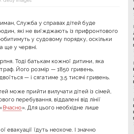
: Getty Images
 Лиман, Служба у справах дітей буде
родин, які не виїжджають із прифронтового
робитимуть у судовому порядку, оскільки
 ще у червні.
ерпня. Тоді батькам кожної дитини, яка
траф. Його розмір — 1850 гривень.
воїться — і сягатиме 3,5 тисячі гривень.
тей може прийти вилучати дітей із сімей,
ового перебування, віддалені від лінії
«
Вчасно
». Для цього необхідне лише
ї евакуації їдуть неохоче. І значно