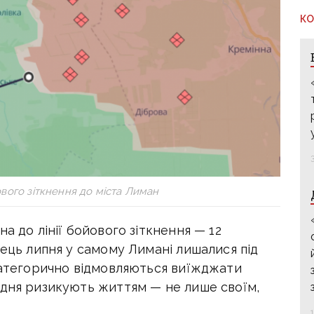
КО
йового зіткнення до міста Лиман
а до лінії бойового зіткнення — 12
нець липня у самому Лимані лишалися під
 категорично відмовляються виїжджати
 дня ризикують життям — не лише своїм,