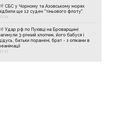
СБС у Чорному та Азовському морях
підбили ще 12 суден "тіньового флоту".
07:21
Удар рф по Пухівці на Броварщині:
загинули 3-річний хлопчик, його бабуся і
дідусь, батьки поранені, брат - з опіками в
реанімації
07:17