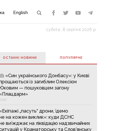
ка
English
субота, 8 серпня 2026 р.
ОСТАННІ НОВИНИ
ПОПУЛЯРНE
«Син українського Донбасу»: у Києві
прощаються із загиблим Олексієм
Юковим — пошуковцем загону
«Плацдарм»
10:47
«Екіпажі „пасуть“ дрони, їдемо
не на кожен виклик»: куди ДСНС
не виїжджає на ліквідацію надзвичайних
ситуацій у Краматорську та Слов’янську