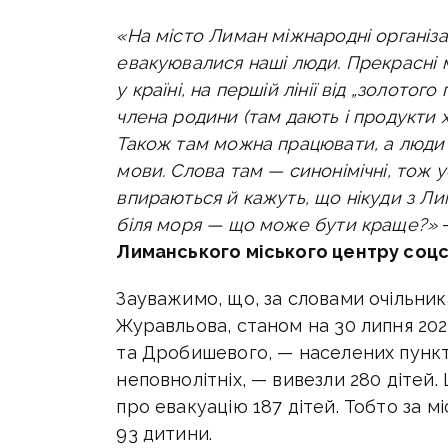
«На місто Лиман міжнародні організац
евакуювалися наші люди. Прекрасні 
у країні, на першій лінії від „золото
члена родини (там дають і продукти ха
Також там можна працювати, а люди 
мови. Слова там — синонімічні, тож у
впираються й кажуть, що нікуди з Ли
біля моря — що може бути краще?»
Лиманського міського центру соц
Зауважимо, що, за словами очільн
Журавльова, станом на 30 липня 202
та Дробишевого, — населених пункті
неповнолітніх, — вивезли 280 дітей.
п
ро евакуацію 187 дітей. Тобто
за м
93 дитини
.