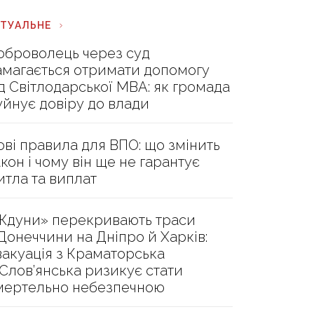
КТУАЛЬНЕ
оброволець через суд
амагається отримати допомогу
ід Світлодарської МВА: як громада
уйнує довіру до влади
ові правила для ВПО: що змінить
акон і чому він ще не гарантує
итла та виплат
Ждуни» перекривають траси
 Донеччини на Дніпро й Харків:
вакуація з Краматорська
 Слов’янська ризикує стати
мертельно небезпечною