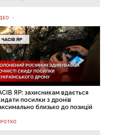
ІДЕО
АСІВ ЯР: захисникам вдається
кидати посилки з дронів
аксимально близько до позицій
ОРОТКО