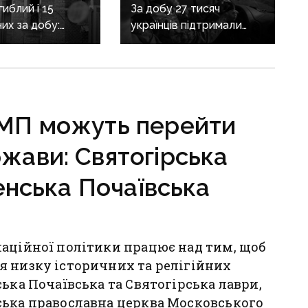
иблий і 15
За добу 27 тисяч
их за добу:
українців підтримали
асовано
петицію про присвоєння
яв Донеччину
Олексію Юкову звання
Героя України
посмертно
 МП можуть перейти
ржави: Святогірська
енська Почаївська
маційної політики працює над тим, щоб
я низку історичних та релігійних
ька Почаївська та Святогірська лаври,
ська православна церква Московського