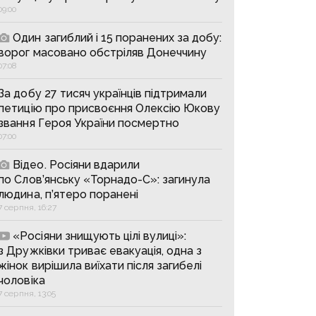
09:00
Один загиблий і 15 поранених за добу:
ворог масовано обстріляв Донеччину
07:08
За добу 27 тисяч українців підтримали
петицію про присвоєння Олексію Юкову
звання Героя України посмертно
07:00
Відео. Росіяни вдарили
по Слов’янську «Торнадо-С»: загинула
людина, п’ятеро поранені
7 серпня, 16:27
«Росіяни знищують цілі вулиці»:
з Дружківки триває евакуація, одна з
жінок вирішила виїхати після загибелі
чоловіка
7 серпня, 13:05