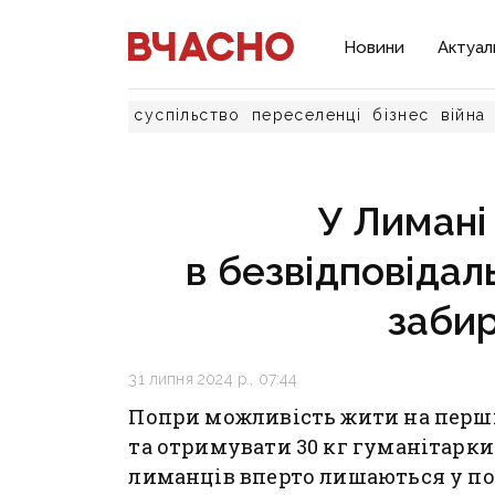
Новини
Актуал
суспільство
переселенці
бізнес
війна
У Лимані
в безвідповідал
забир
31 липня 2024 р., 07:44
Попри можливість жити на першій
та отримувати 30 кг гуманітарки
лиманців вперто лишаються у по