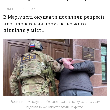
6 липня 2025 р., 07:20
В Маріуполі окупанти посилили репресії
через зростання проукраїнського
підпілля у місті.
Росіяни в Маріуполі борються з «проукраїнським
підпіллям»/ Ілюстративне фото