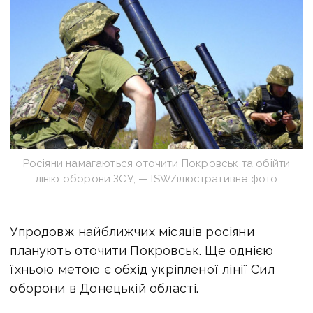
Росіяни намагаються оточити Покровськ та обійти
лінію оборони ЗСУ, — ISW/ілюстративне фото
Упродовж найближчих місяців росіяни
планують оточити Покровськ. Ще однією
їхньою метою є обхід укріпленої лінії Сил
оборони в Донецькій області.