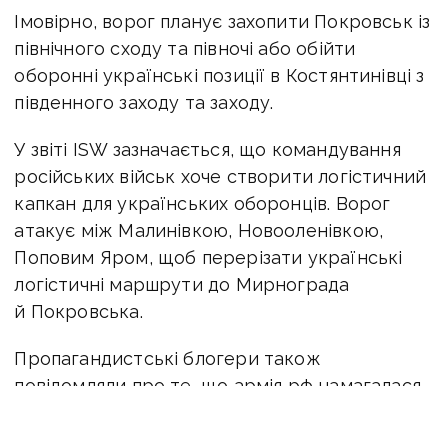
Імовірно, ворог планує захопити Покровськ із
північного сходу та півночі або обійти
оборонні українські позиції в Костянтинівці з
південного заходу та заходу.
У звіті ISW зазначається, що командування
російських військ хоче створити логістичний
капкан для українських оборонців. Ворог
атакує між Малинівкою, Новооленівкою,
Поповим Яром, щоб перерізати українські
логістичні маршрути до Мирнограда
й Покровська.
Пропагандистські блогери також
повідомляли про те, що армія рф намагалася
пошкодити міст біля села Шахове, перерізати
наземні лінії зв’язку поблизу Удачного