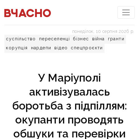
понеділок, 10 серпня 2026 р.
суспільство
переселенці
бізнес
війна
гранти
корупція
нардепи
відео
спецпроєкти
У Маріуполі
активізувалась
боротьба з підпіллям:
окупанти проводять
обшуки та перевірки