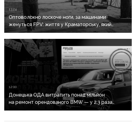
13:24
Оптоволокно лоскоче ноги, за машинами
женуться FPV: життя у Краматорську, який
росіяни вбивають авіацією
12:00
Донецька ОДА витратить понад мільйон
на ремонт орендованого BMW — у 2,3 раза
дорожче за його залишкову вартість