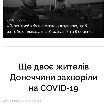
7 серпня, 05:23
«Якою треба бути великою людиною, щоб
за тобою плакала вся Україна»: 7 та 8 серпня
прощаються із засновником організації
«Плацдарм» Олексієм Юковим
Ще двоє жителів
Донеччини захворіли
на COVID-19
28 липня 2020 р., 08:29