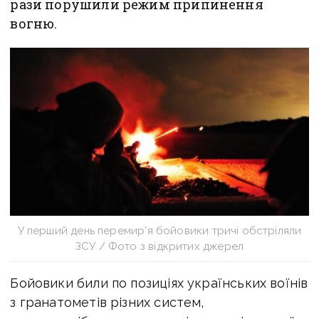
рази порушили режим припинення
вогню.
У перший день перемир’я бойовики тричі обстріляли
ЗСУ / Фото з відкритих джерел
Бойовики били по позиціях українських воїнів
з гранатометів різних систем,