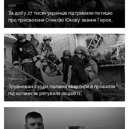
07:00
За добу 27 тисяч українців підтримали петицію
про присвоєння Олексію Юкову звання Героя
України посмертно
7 серпня, 10:17
Зруйновані сходи, палаючі квартири й провалля
під ногами: як рятували людей із
багатоповерхівки в Краматорську