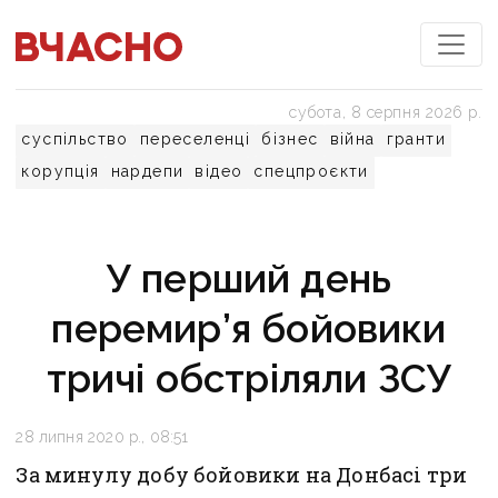
субота, 8 серпня 2026 р.
суспільство
переселенці
бізнес
війна
гранти
корупція
нардепи
відео
спецпроєкти
У перший день
перемир’я бойовики
тричі обстріляли ЗСУ
28 липня 2020 р., 08:51
За минулу добу бойовики на Донбасі три