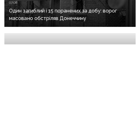
07:08
Один загиблий і 15 поранених за добу: ворог
масовано обстріляв Донеччину
07:00
За добу 27 тисяч українців підтримали петицію
про присвоєння Олексію Юкову звання Героя
України посмертно