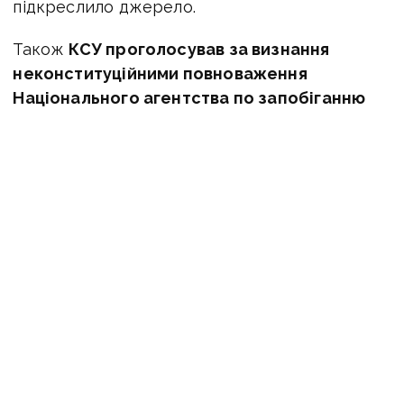
підкреслило джерело.
Також
КСУ проголосував за визнання
неконституційними повноваження
Національного агентства по запобіганню
корупції (НАЗК).
Таке рішення винесено
через призму того, що нібито контролюють
повноваження НАЗК порушують
незалежність судової гілки влади в Україні.
«Усі питання, які внесені за поданням
депутатів, будуть винесені в окреме
провадження, яке, буде відкладено „в довгий
ящик“ або ж взагалі закрите», — уточнило
джерело.
Також у зв'язку з прийняттям КСУ такого
рішення, безліч відкритих кримінальних