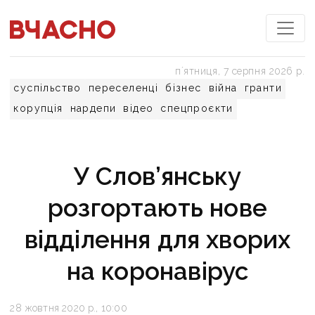
пʼятниця, 7 серпня 2026 р.
суспільство
переселенці
бізнес
війна
гранти
корупція
нардепи
відео
спецпроєкти
У Слов’янську
розгортають нове
відділення для хворих
на коронавірус
28 жовтня 2020 р., 10:00