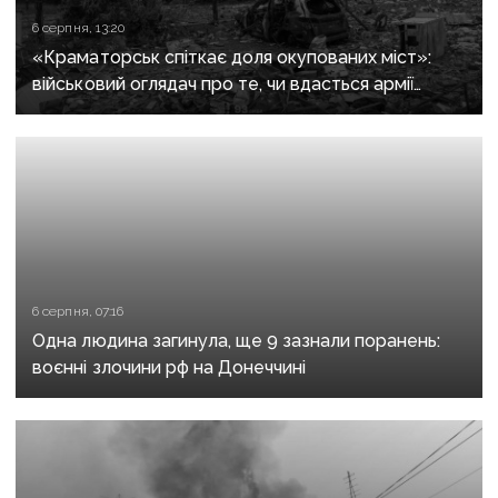
6 серпня, 13:20
«Краматорськ спіткає доля окупованих міст»:
військовий оглядач про те, чи вдасться армії
рф захопити останню агломерацію Донеччини до
кінця 2026 року
6 серпня, 07:16
Одна людина загинула, ще 9 зазнали поранень:
воєнні злочини рф на Донеччині