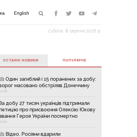
ка
English
субота, 8 серпня 2026 р.
ОСТАННІ НОВИНИ
ПОПУЛЯРНE
Один загиблий і 15 поранених за добу:
ворог масовано обстріляв Донеччину
07:08
За добу 27 тисяч українців підтримали
петицію про присвоєння Олексію Юкову
звання Героя України посмертно
07:00
Відео. Росіяни вдарили