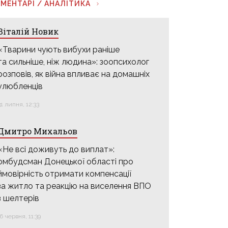
МЕНТАРІ / АНАЛІТИКА
Віталій Новик
«Тварини чують вибухи раніше
та сильніше, ніж людина»: зоопсихолог
розповів, як війна впливає на домашніх
улюбленців
31 липня, 12:33
Дмитро Михальов
«Не всі доживуть до виплат»:
омбудсман Донецької області про
ймовірність отримати компенсації
за житло та реакцію на виселення ВПО
з шелтерів
16 червня, 11:39