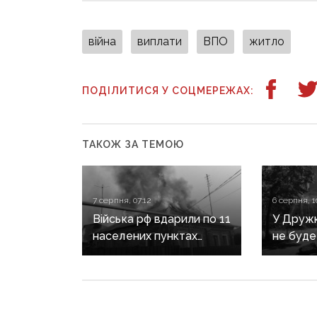
війна
виплати
ВПО
житло
ПОДІЛИТИСЯ У СОЦМЕРЕЖАХ:
ТАКОЖ ЗА ТЕМОЮ
7 серпня, 07:12
6 серпня, 1
Війська рф вдарили по 11
У Дружкі
населених пунктах
не буде
Донеччини: одна людина
сезону:
загинула, п’ятеро
наближа
поранені
інфраст
критичн