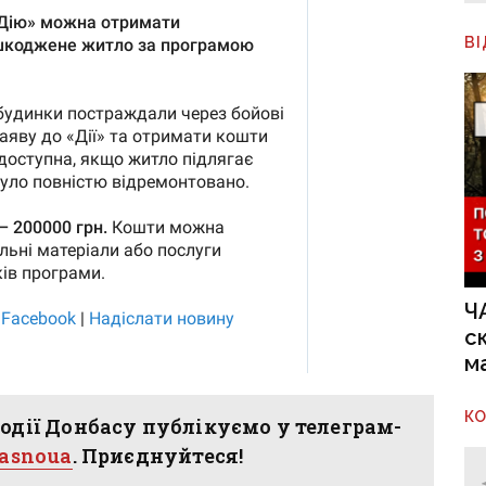
В
Ч
с
м
К
одії Донбасу публікуємо у телеграм-
hasnoua
. Приєднуйтеся!