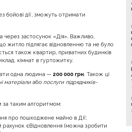
з бойові дії, зможуть отримати
 через застосунок «Дія». Важливо,
кщо житло підлягає відновленню та не було
ється також квартир, приватних будинків
клад, кімнат в гуртожитку.
мати одна людина —
200 000 грн
. Також ці
ні матеріали
або
послуги підрядників-
и за таким алгоритмом:
ня про пошкоджене майно в Дії;
ий рахунок єВідновлення (можна зробити