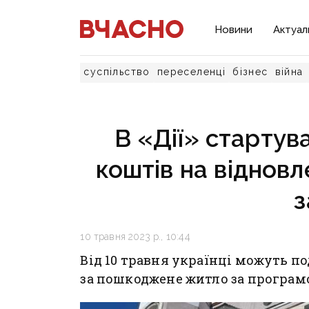
Новини
Актуал
суспільство
переселенці
бізнес
війна
В «Дії» стартув
коштів на відновл
з
10 травня 2023 р., 10:44
Від 10 травня українці можуть п
за пошкоджене житло за програмо