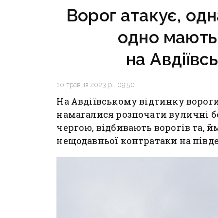
Ворог атакує, одн
одно мають 
на Авдіївс
10 травня 2023 р., 09:50
На Авдіївському відтинку ворог
намагалися розпочати вуличні бої
чергою, відбивають ворогів та, й
нещодавньої контратаки на півде