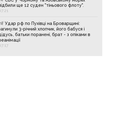
підбили ще 12 суден "тіньового флоту".
07:21
Удар рф по Пухівці на Броварщині:
загинули 3-річний хлопчик, його бабуся і
дідусь, батьки поранені, брат - з опіками в
реанімації
07:17