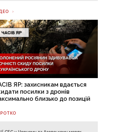
ІДЕО
АСІВ ЯР: захисникам вдається
кидати посилки з дронів
аксимально близько до позицій
ОРОТКО
СБС у Чорному та Азовському морях