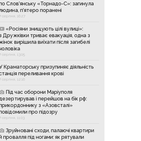
по Слов’янську «Торнадо-С»: загинула
людина, п’ятеро поранені
7 серпня, 16:27
«Росіяни знищують цілі вулиці»:
з Дружківки триває евакуація, одна з
жінок вирішила виїхати після загибелі
чоловіка
7 серпня, 13:05
У Краматорську призупиняє діяльність
станція переливання крові
7 серпня, 12:16
Під час оборони Маріуполя
дезертирував і перейшов на бік рф:
прикордоннику з «Азовсталі»
повідомили про підозру
7 серпня, 11:03
Зруйновані сходи, палаючі квартири
й провалля під ногами: як рятували