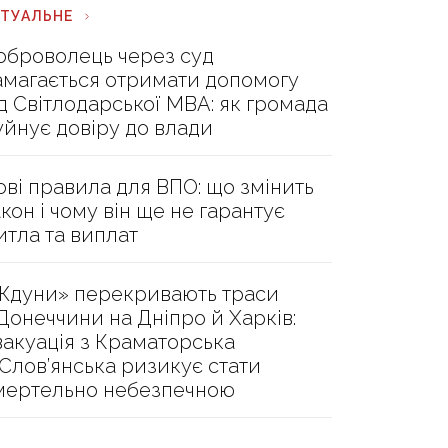
КТУАЛЬНЕ
оброволець через суд
амагається отримати допомогу
ід Світлодарської МВА: як громада
уйнує довіру до влади
ові правила для ВПО: що змінить
акон і чому він ще не гарантує
итла та виплат
Ждуни» перекривають траси
 Донеччини на Дніпро й Харків:
вакуація з Краматорська
 Слов’янська ризикує стати
мертельно небезпечною