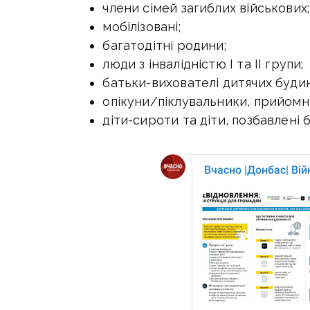
члени сімей загиблих військових;
мобілізовані;
багатодітні родини;
люди з інвалідністю І та ІІ групи;
батьки-вихователі дитячих будин
опікуни/піклувальники, прийомні
діти-сироти та діти, позбавлені 