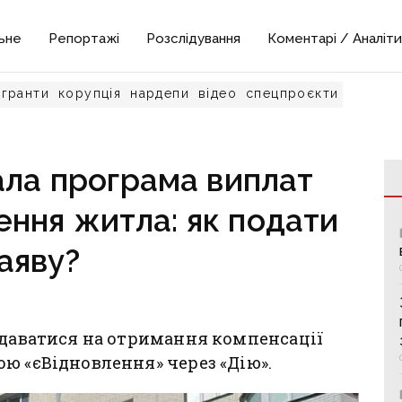
ьне
Репортажі
Розслідування
Коментарі / Аналіти
гранти
корупція
нардепи
відео
спецпроєкти
ала програма виплат
ення житла: як подати
аяву?
одаватися на отримання компенсації
ю «єВідновлення» через «Дію».