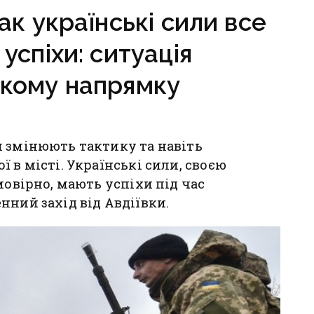
ак українські сили все
успіхи: ситуація
ькому напрямку
и змінюють тактику та навіть
 в місті. Українські сили, своєю
мовірно, мають успіхи під час
нний захід від Авдіївки.