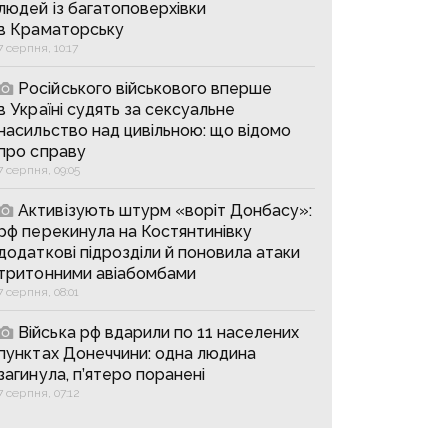
людей із багатоповерхівки
в Краматорську
7 серпня, 10:17
Російського військового вперше
в Україні судять за сексуальне
насильство над цивільною: що відомо
про справу
7 серпня, 09:05
Активізують штурм «воріт Донбасу»:
рф перекинула на Костянтинівку
додаткові підрозділи й поновила атаки
тритонними авіабомбами
7 серпня, 08:01
Війська рф вдарили по 11 населених
пунктах Донеччини: одна людина
загинула, п’ятеро поранені
7 серпня, 07:12