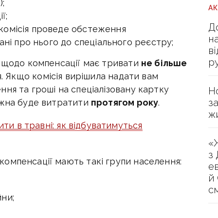
);
А
ї;
Д
 комісія проведе обстеження
н
ні про нього до спеціального реєстру;
в
р
я щодо компенсації має тривати
не більше
я. Якщо комісія вирішила надати вам
ня та гроші на спеціалізовану картку
Н
з
ожна буде витратити
протягом року
.
ж
ти в травні: як відбуватимуться
«
з
омпенсації мають такі групи населення:
е
й
с
йни;