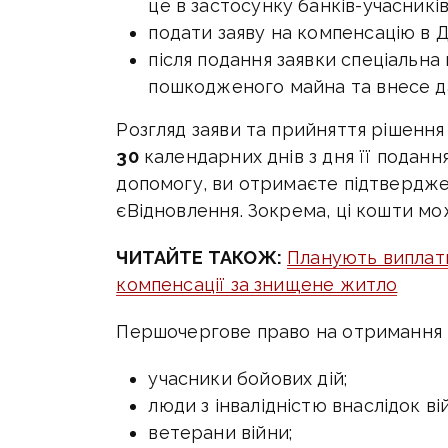
це в застосунку банків-учасників
подати заяву на компенсацію в Ді
після подання заявки спеціальна
пошкодженого майна та внесе да
Розгляд заяви та прийняття рішенн
30
календарних днів з дня її поданн
допомогу, ви отримаєте підтверджен
єВідновлення. Зокрема, ці кошти м
ЧИТАЙТЕ ТАКОЖ:
Планують виплати
компенсації за знищене житло
Першочергове право на отримання к
учасники бойових дій;
люди з інвалідністю внаслідок ві
ветерани війни;