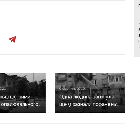
0:20
6 серпня, 07:16
вці цієї зими
Одна людина загинула,
 опалювального
ще 9 зазнали поранень:
 фронт
воєнні злочини
ється,
рф на Донеччині
руктура
о зруйнована