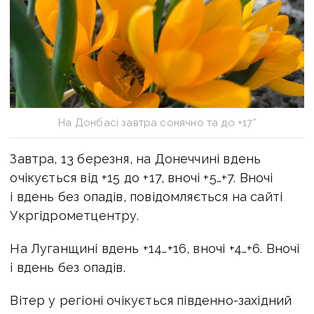
На Донбасі завтра сонячно та до +17°
Завтра, 13 березня, на Донеччині вдень
очікується від +15 до +17, вночі +5…+7. Вночі
і вдень без опадів, повідомляється на сайті
Укргідрометцентру.
На Луганщині вдень +14…+16, вночі +4…+6. Вночі
і вдень без опадів.
Вітер у регіоні очікується південно-західний