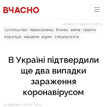
четвер, 6 серпня 2026 р.
суспільство
переселенці
бізнес
війна
гранти
корупція
нардепи
відео
спецпроєкти
В Україні підтвердили
ще два випадки
зараження
коронавірусом
12 березня 2020 р., 19:11