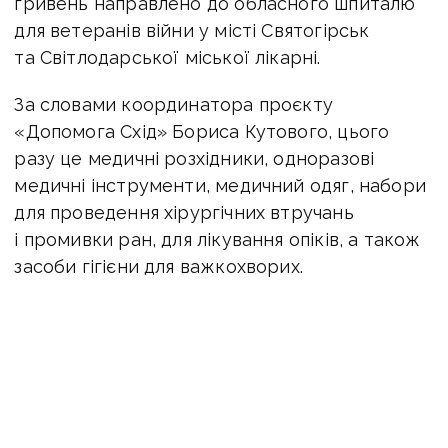
гривень направлено до обласного шпиталю
для ветеранів війни у місті Святогірськ
та Світлодарської міської лікарні.
За словами координатора проєкту
«Допомога Схід» Бориса Кутового, цього
разу це медичні розхідники, одноразові
медичні інструменти, медичний одяг, набори
для проведення хірургічних втручань
і промивки ран, для лікування опіків, а також
засоби гігієни для важкохворих.
«Торік Збройні Сили України доставили
на Донбас понад 50 тонн гуманітарного
вантажу медичного призначення на загальну
суму понад 9 мільйонів гривень. Ця допомога
призначена для медустанов,