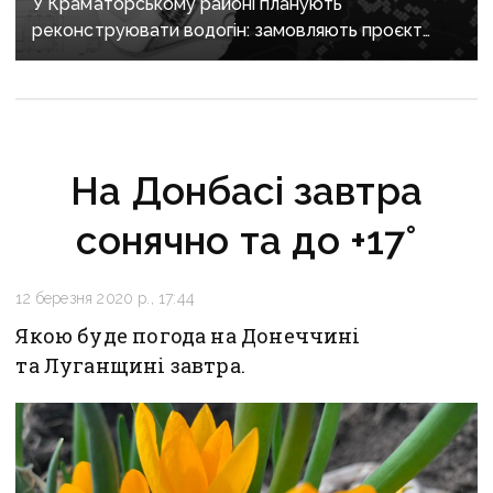
У Краматорському районі планують
реконструювати водогін: замовляють проєкт
за майже 2 мільйони
На Донбасі завтра
сонячно та до +17°
12 березня 2020 р., 17:44
Якою буде погода на Донеччині
та Луганщині завтра.