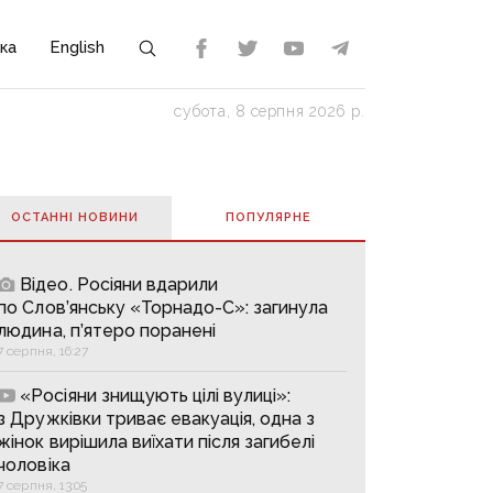
ка
English
субота, 8 серпня 2026 р.
ОСТАННІ НОВИНИ
ПОПУЛЯРНE
Відео. Росіяни вдарили
по Слов’янську «Торнадо-С»: загинула
людина, п’ятеро поранені
7 серпня, 16:27
«Росіяни знищують цілі вулиці»:
з Дружківки триває евакуація, одна з
жінок вирішила виїхати після загибелі
чоловіка
7 серпня, 13:05