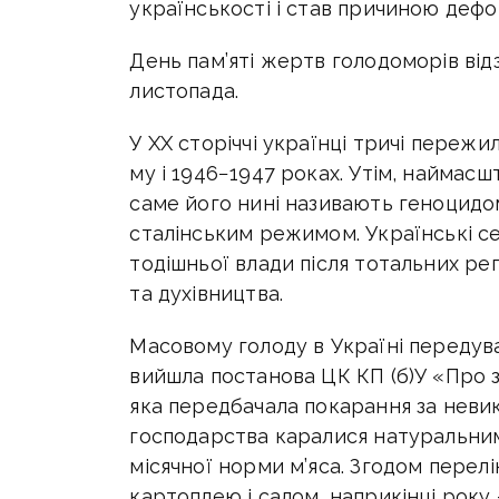
українськості і став причиною дефор
День пам’яті жертв голодоморів від
листопада.
У ХХ сторіччі українці тричі пережи
му і 1946−1947 роках. Утім, наймас
саме його нині називають геноцидо
сталінським режимом. Українські 
тодішньої влади після тотальних реп
та духівництва.
Масовому голоду в Україні передува
вийшла постанова ЦК КП (б)У «Про з
яка передбачала покарання за невико
господарства каралися натуральним
місячної норми м’яса. Згодом перел
картоплею і салом, наприкінці року