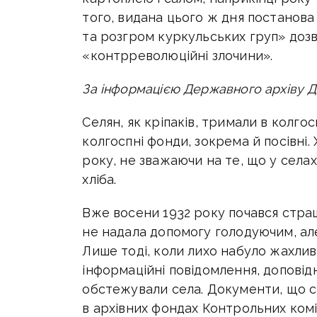
того, видана цього ж дня постанова
та розгром куркульських груп» дозв
«контрреволюційні злочини».
За інформацією Державного архіву До
Селян, як кріпаків, тримали в колгосп
колгоспні фонди, зокрема й посівні. 
року, не зважаючи на те, що у села
хліба.
Вже восени 1932 року почався стра
не надала допомогу голодуючим, ал
Лише тоді, коли лихо набуло жахлив
інформаційні повідомлення, доповідн
обстежували села. Документи, що с
в архівних фондах Контрольних комі