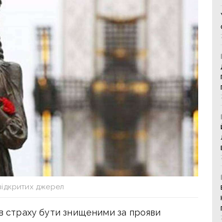
відкритих джерел
ів страху бути знищеними за прояви