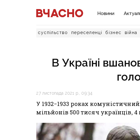
Новини
Актуал
суспільство
переселенці
бізнес
війна
В Україні вшано
гол
27 листопада 2021 р., 09:34
У 1932−1933 роках комуністични
мільйонів 500 тисяч українців, 4