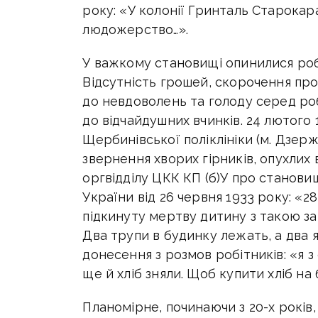
року: «У колонії Гринталь Старокар
людожерство…».
У важкому становищі опинилися роб
Відсутність грошей, скорочення пр
до невдоволень та голоду серед робі
до відчайдушних вчинків. 24 лютого 
Щербинівської поліклініки (м. Дзер
звернення хворих гірників, опухлих 
оргвідділу ЦКК КП (б)У про станов
України від 26 червня 1933 року: «2
підкинуту мертву дитину з такою за
Два трупи в будинку лежать, а два я
донесення з розмов робітників: «я з 
ще й хліб зняли. Щоб купити хліб на
Планомірне, починаючи з 20-х рокі