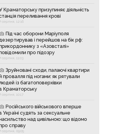
У Краматорську призупиняє діяльність
станція переливання крові
7 серпня, 12:16
Під час оборони Маріуполя
дезертирував і перейшов на бік рф:
прикордоннику з «Азовсталі»
повідомили про підозру
7 серпня, 11:03
Зруйновані сходи, палаючі квартири
й провалля під ногами: як рятували
людей із багатоповерхівки
в Краматорську
7 серпня, 10:17
Російського військового вперше
в Україні судять за сексуальне
насильство над цивільною: що відомо
про справу
7 серпня, 09:05