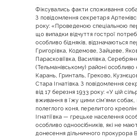
Фіксувались факти споживання собак
З повідомлення секретаря Артемівськ
року: «Проведеною спеціальною пе
що випадки відчуття гострої потреб
особливо бідняків, відзначаються пе
Григорівка, Кодемове, Зайцеве, Яков
Парасковіївка, Василівка, Серебрян
(Тельманівському) районі особливо
Карань, Гринталь, Греково, Кузнєцо
Стара Ігнатівка. З повідомлення се
від 17 березня 1933 року: «У цій сіл
вживання в їжу цими сім'ями собак, к
полеглого коня, перелитого креоліно
Ігнатіївка — грецьке населення осо
особливо одноосібників, які не мают
донесення дільничного прокурора Во