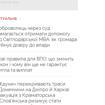
7 серпня, 05:23
КТУАЛЬНЕ
оброволець через суд
амагається отримати допомогу
ід Світлодарської МВА: як громада
уйнує довіру до влади
ові правила для ВПО: що змінить
акон і чому він ще не гарантує
итла та виплат
Ждуни» перекривають траси
 Донеччини на Дніпро й Харків:
вакуація з Краматорська
 Слов’янська ризикує стати