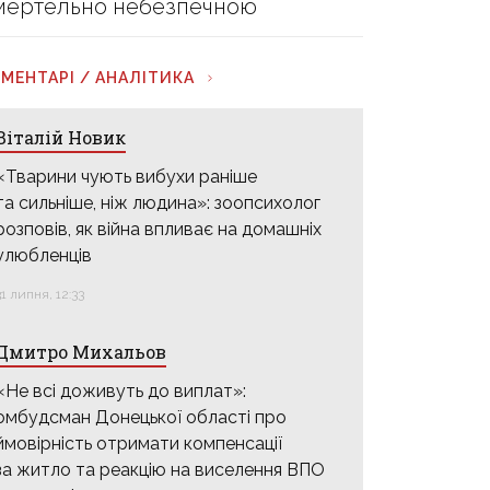
мертельно небезпечною
МЕНТАРІ / АНАЛІТИКА
Віталій Новик
«Тварини чують вибухи раніше
та сильніше, ніж людина»: зоопсихолог
розповів, як війна впливає на домашніх
улюбленців
31 липня, 12:33
Дмитро Михальов
«Не всі доживуть до виплат»:
омбудсман Донецької області про
ймовірність отримати компенсації
за житло та реакцію на виселення ВПО