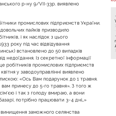
анського р-ну 9/VII-33р. виявлено
ітники промислових підприємств України.
одовольчих пайків призводило
тників, і як наслідок з цього
1933 року під час відвідування
жинськ) встановлено до 50 випадків
від недоїдання. Із секретної інформації
ище робітників промислових підприємств
8 квітня у заводоуправлінні виявлено
пискою: «Ось Вам подарунок до 1 травня.
 вам принесу до 5-го травня». З того ж
сім'єю і так з голоду вмираю, а вони
 базарі, потрібно працювати 3−4 дні…»
в, винищення заможного селянства