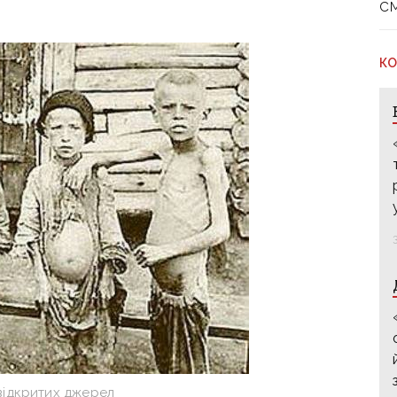
с
КО
відкритих джерел