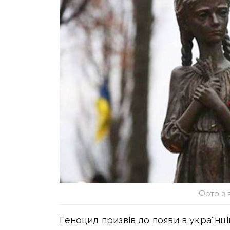
Фото з 
Геноцид призвів до появи в українц