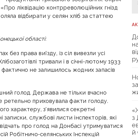
 «Про ліквідацію контрреволюційних гнізд
оляла відбирати у селян хліб за статтею
А
Д
нецької області:
н
в
ах без права виїзду, із сіл вивезли усі
р
Хлібозаготівлі тривали і в січні-лютому 1933
х фактично не залишилось жодних запасів
Н
з
ж
шний голод. Держава не тільки вчасно
е ретельно приховувала факти голоду.
ого характеру, з'явилися секретні
«
з
і записки, службові листи інспекторів, які
е
відчать про голод на Донбасі утримуватися
й
сій Робітничо-селянських Інспекцій