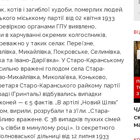
, котів і загиблої худоби, померлих людей.
ого міськкому партії від 02 квітня 1933
ревіркою органами ГПУ виявлено,
В
и в харчуванні окремих колгоспників,
реважно у таких селах: Переїзне,
лівка, Михайлівка, Покровське, Селимівка,
ка та Івано-Даріївка». У Старо-Каранському
 сильно вражені голодом села Стара-
во-Михайлівка, Миколаївка, Коньково,
кретаря Старо-Каранського райкому партії
ьраді (Гринталь) відбувались випадки
оней — є 5 фактів. …В артілі „Новий Шлях“
Ч
м, вирили, розрубали та з'їли. …Стара-
с
бливо вражене. Є 38 випадків пухких сімей
м
ь сівби в минулому році.». Із секретного
лноваської дільниці від 12 липня 1933
К