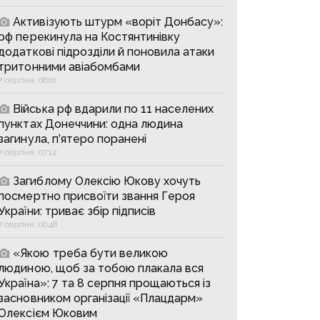
Активізують штурм «воріт Донбасу»:
рф перекинула на Костянтинівку
додаткові підрозділи й поновила атаки
тритонними авіабомбами
7 серпня, 08:01
Війська рф вдарили по 11 населених
пунктах Донеччини: одна людина
загинула, п’ятеро поранені
7 серпня, 07:12
Загиблому Олексію Юкову хочуть
посмертно присвоїти звання Героя
України: триває збір підписів
7 серпня, 06:48
«Якою треба бути великою
людиною, щоб за тобою плакала вся
Україна»: 7 та 8 серпня прощаються із
засновником організації «Плацдарм»
Олексієм Юковим