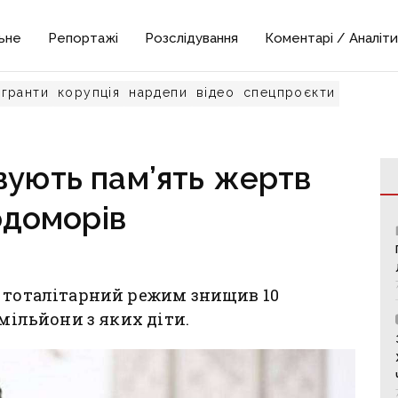
ьне
Репортажі
Розслідування
Коментарі / Аналіти
гранти
корупція
нардепи
відео
спецпроєкти
вують пам’ять жертв
одоморів
й тоталітарний режим знищив 10
 мільйони з яких діти.