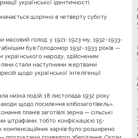
мації української іден­тичності.
значається щорічно в четверту суботу
ли масовий голод: у 1921−1923-му, 1932−1933-
штабнішим був Голодомор 1932−1933 років —
м українського народу, здійсненим
селяни стали наступними жертвами
ресій щодо української інтелігенції
ла низка подій. 18 листопада 1932 року
аходи щодо посилення хлібозаготівель»,
нання планів заготівлі зерна — сільські
и штрафами, тобто конфіскацією 15-
ік компенсаційних харчів було розширено
 — продуктами тривалого зберігання. Окрім