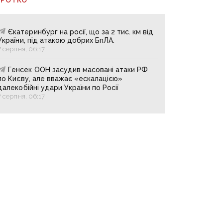
Єкатеринбург на росії, що за 2 тис. км від
України, під атакою добрих БпЛА.
7 серпня, 06:17
Генсек ООН засудив масовані атаки РФ
по Києву, але вважає «ескалацією»
далекобійні удари України по Росії
7 серпня, 06:17