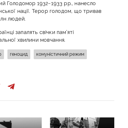
ий Голодомор 1932−1933 рр., нанесло
ської нації. Терор голодом, що тривав
млн людей.
аїнці запалять свічки пам’яті
альної хвилини мовчання.
р
геноцид
комуністичний режим