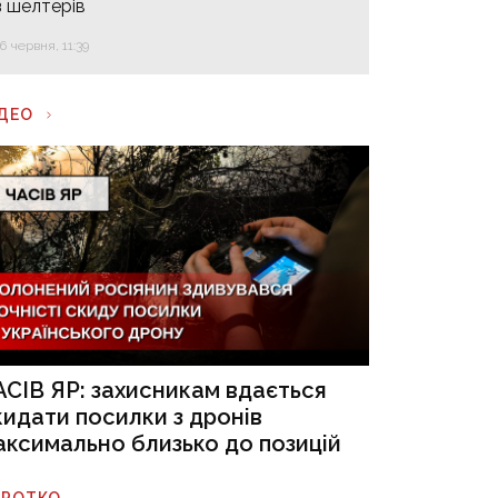
з шелтерів
16 червня, 11:39
ІДЕО
АСІВ ЯР: захисникам вдається
кидати посилки з дронів
аксимально близько до позицій
ОРОТКО