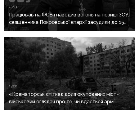
13:53
Працював на ФСБ і наводив вогонь на позиції ЗСУ:
священника Покровської єпархії засудили до 15
років
13:20
«Краматорськ спіткає доля окупованих міст»:
військовий оглядач про те, чи вдасться армії
рф захопити останню агломерацію Донеччини до
кінця 2026 року