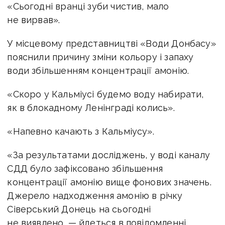
«Сьогодні вранці зуби чистив, мало
не вирвав».
У місцевому представництві «Води Донбасу»
пояснили причину зміни кольору і запаху
води збільшенням концентрації амонію.
«Скоро у Кальміусі будемо воду набирати,
як в блокадному Ленінграді колись».
«Напевно качають з Кальміусу».
«За результатами досліджень, у воді каналу
СДД було зафіксовано збільшення
концентрації амонію вище фонових значень.
Джерело надходження амонію в річку
Сіверський Донець на сьогодні
не виявлено, — йдеться в повідомленні.