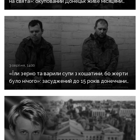
на свята»: окупований Донецьк живе місяцями
без води
3 серпня, 14:00
«Їли зерно та варили супи з кошатини, бо жерти
було нічого»: засуджений до 15 років донеччанин
розповів, як воював за «ДНР» і потрапив у полон
при першому ж штурмі