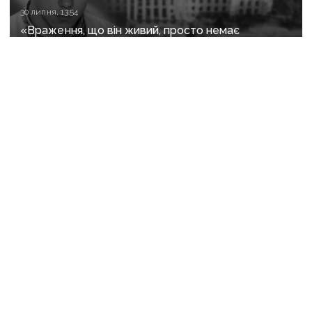
30 липня, 13:54
«Враження, що він живий, просто немає
можливості приїхати»: пам’яті Степана Чубенка,
якого закатували бойовики за любов до України
У МОЗ виступили
за продовження
локдауну після 24 січня
13 січня 2021 р., 08:48
У МОЗ пропонують продовжити локдаун
після 24 січня.