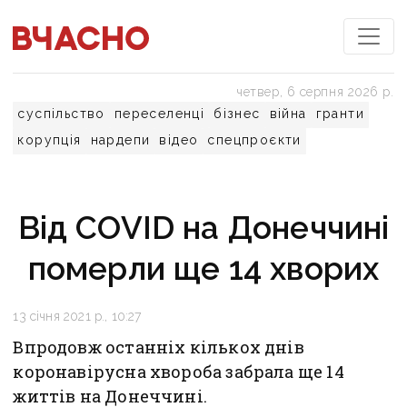
четвер, 6 серпня 2026 р.
суспільство
переселенці
бізнес
війна
гранти
корупція
нардепи
відео
спецпроєкти
Від COVID на Донеччині
померли ще 14 хворих
13 січня 2021 р., 10:27
Впродовж останніх кількох днів
коронавірусна хвороба забрала ще 14
життів на Донеччині.