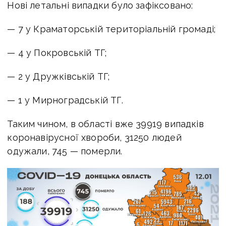
Нові летальні випадки було зафіксовано:
— 7 у Краматорській територіальній громаді;
— 4 у Покровській ТГ;
— 2 у Дружківській ТГ;
— 1 у Мирноградській ТГ.
Таким чином, в області вже 39919 випадків
коронавірусної хвороби, 31250 людей
одужали, 745 — померли.