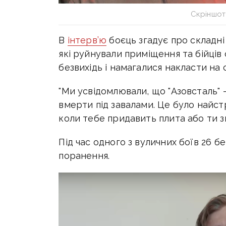
Скріншот
В
інтерв’ю
боєць згадує про складні 
які руйнували приміщення та бійців с
безвихідь і намагалися накласти на 
"Ми усвідомлювали, що "Азовсталь" –
вмерти під завалами. Це було найст
коли тебе придавить плита або ти з
Під час одного з вуличних боїв 26 б
поранення.