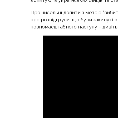
допитують українських бійців та ст
Про чисельні допити з метою “вибит
про розвідгрупи, що були закинуті 
повномасштабного наступу – дивітьс