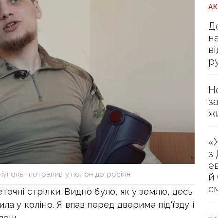
А
Д
н
в
р
Н
з
ж
«
з
е
уполь і потрапив у полон до росіян
й
с
точні стрілки. Видно було, як у землю, десь
ла у коліно. Я впав перед дверима під'їзду і
вець.