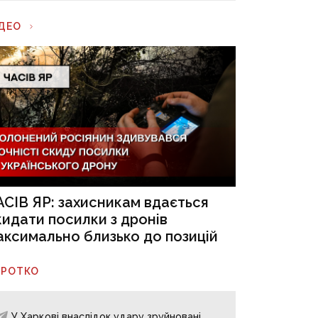
ІДЕО
АСІВ ЯР: захисникам вдається
кидати посилки з дронів
аксимально близько до позицій
ОРОТКО
У Харкові внаслідок удару зруйновані