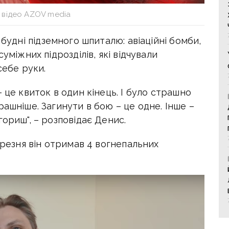
 відео AZOV media
будні підземного шпиталю: авіаційні бомби,
уміжних підрозділів, які відчували
себе руки.
 це квиток в один кінець. І було страшно
рашніше. Загинути в бою – це одне. Інше –
гориш", – розповідає Денис.
ерезня він отримав 4 вогнепальних