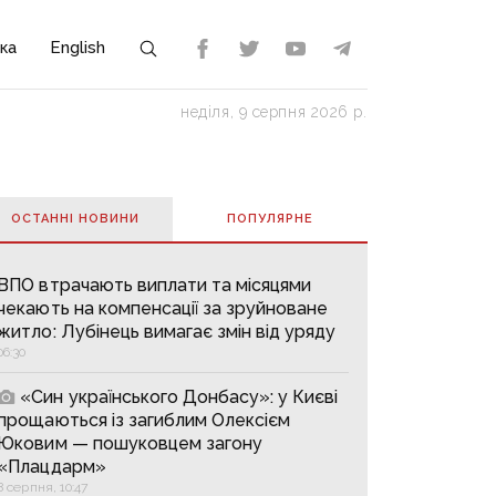
ка
English
неділя, 9 серпня 2026 р.
ОСТАННІ НОВИНИ
ПОПУЛЯРНE
ВПО втрачають виплати та місяцями
чекають на компенсації за зруйноване
житло: Лубінець вимагає змін від уряду
06:30
«Син українського Донбасу»: у Києві
прощаються із загиблим Олексієм
Юковим — пошуковцем загону
«Плацдарм»
8 серпня, 10:47