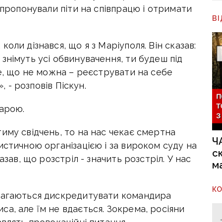
 пропонували піти на співпрацю і отримати
В
оли дізнався, що я з Маріуполя. Він сказав:
знімуть усі обвинувачення, ти будеш під
не, що не можна – реєструвати на себе
, - розповів Піскун.
карою.
иму свідчень, то на нас чекає смертна
Ч
истичною організацією і за вироком суду на
с
азав, що розстріл - значить розстріл. У нас
м
К
амагаються дискредитувати командира
а, але їм не вдається. Зокрема, росіяни