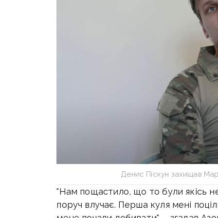
Денис Піскун захищав Марі
"Нам пощастило, що то були якісь не
поруч влучає. Перша куля мені поціли
мене почали добивати", – згадав Азо