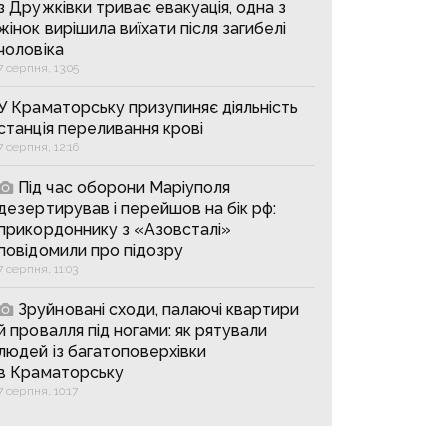
з Дружківки триває евакуація, одна з
жінок вирішила виїхати після загибелі
чоловіка
7 серпня, 13:05
У Краматорську призупиняє діяльність
станція переливання крові
7 серпня, 12:16
Під час оборони Маріуполя
дезертирував і перейшов на бік рф:
прикордоннику з «Азовсталі»
повідомили про підозру
7 серпня, 11:03
Зруйновані сходи, палаючі квартири
й провалля під ногами: як рятували
людей із багатоповерхівки
в Краматорську
7 серпня, 10:17