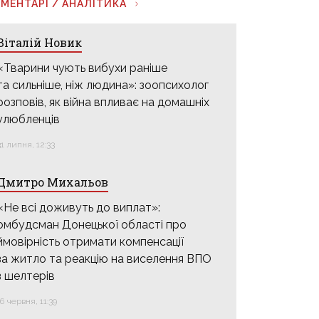
МЕНТАРІ / АНАЛІТИКА
Віталій Новик
«Тварини чують вибухи раніше
та сильніше, ніж людина»: зоопсихолог
розповів, як війна впливає на домашніх
улюбленців
31 липня, 12:33
Дмитро Михальов
«Не всі доживуть до виплат»:
омбудсман Донецької області про
ймовірність отримати компенсації
за житло та реакцію на виселення ВПО
з шелтерів
16 червня, 11:39