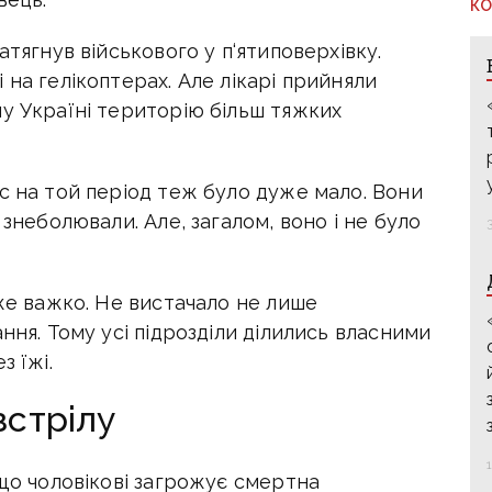
КО
атягнув військового у п‘ятиповерхівку.
 на гелікоптерах. Але лікарі прийняли
у Україні територію більш тяжких
с на той період теж було дуже мало. Вони
 знеболювали. Але, загалом, воно і не було
уже важко. Не вистачало не лише
ння. Тому усі підрозділи ділились власними
з їжі.
зстрілу
 що чоловікові загрожує смертна