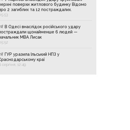
верхні поверхи житлового будинку Відомо
про 2 загиблих та 12 постраждалих.
05:53
В Одесі внаслідок російського удару
постраждали щонайменше 6 людей —
начальник МВА Лисак
05:52
ГУР уразила Ільський НПЗ у
Краснодарському краї
8 серпня, 12:49