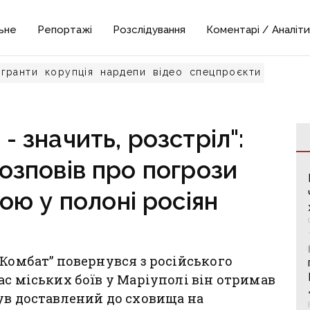
ьне
Репортажі
Розслідування
Коментарі / Аналіти
гранти
корупція
нардепи
відео
спецпроєкти
 - значить, розстріл":
озповів про погрози
ю у полоні росіян
“Комбат” повернувся з російського
ас міських боїв у Маріуполі він отримав
ув доставлений до сховища на