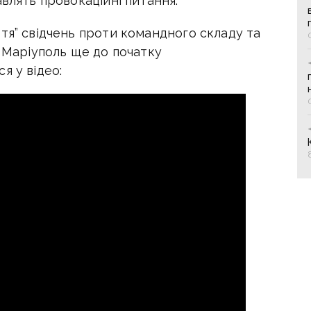
авлять провокаційні питання.
тя” свідчень проти командного складу та
в Маріуполь ще до початку
я у відео: