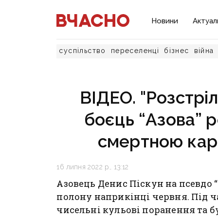
Новини
Актуал
суспільство
переселенці
бізнес
війна
ВІДЕО. "Розстріл
боєць “Азова” р
смертною каро
16 липня 2022 р., 13:12
Азовець Денис Піскун на псевдо 
полону наприкінці червня. Під ч
чисельні кульові поранення та б