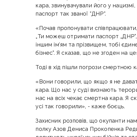
кара, звинувачували його у нацизмі,
паспорт так званої "ДНР".
«Почав пропонувати співпрацювати, к
„Ти можеш отримати паспорт „ДНР“, 
іншим ім'ям та прізвищем, тобі єди
бізнес“. Я сказав, що не згоден на це»
Тоді в хід пішли погрози смертною 
«Вони говорили, що якщо я не дават
кара. Що нас у суді визнають терор
нас на всіх чекає смертна кара. Я ск
усі так говорили», - каже боєць.
Захисник розповів, що окупанти н
полку Азов Дениса Прокопенка Редис