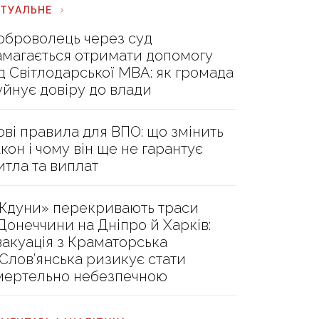
КТУАЛЬНЕ
оброволець через суд
амагається отримати допомогу
ід Світлодарської МВА: як громада
уйнує довіру до влади
ові правила для ВПО: що змінить
акон і чому він ще не гарантує
итла та виплат
Ждуни» перекривають траси
 Донеччини на Дніпро й Харків:
вакуація з Краматорська
 Слов’янська ризикує стати
мертельно небезпечною