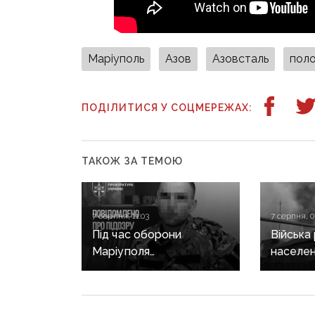
Маріуполь
Азов
Азовсталь
пол
ПОДІЛИТИСЯ У СОЦМЕРЕЖАХ:
ТАКОЖ ЗА ТЕМОЮ
7 серпня, 11:03
7 серпня, 0
Під час оборони
Війська
Маріуполя
населен
дезертирував і
Донеччи
перейшов на бік рф:
загинула
прикордоннику
поранен