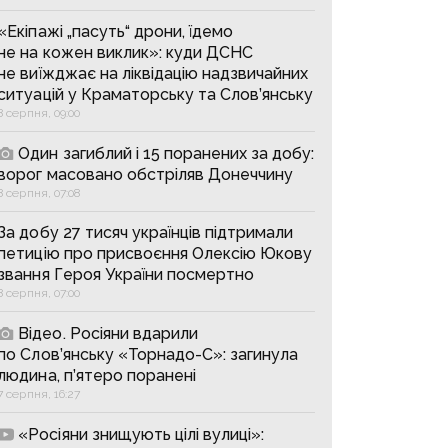
«Екіпажі „пасуть“ дрони, їдемо
не на кожен виклик»: куди ДСНС
не виїжджає на ліквідацію надзвичайних
ситуацій у Краматорську та Слов’янську
8 серпня, 09:00
Один загиблий і 15 поранених за добу:
ворог масовано обстріляв Донеччину
8 серпня, 07:08
За добу 27 тисяч українців підтримали
петицію про присвоєння Олексію Юкову
звання Героя України посмертно
8 серпня, 07:00
Відео. Росіяни вдарили
по Слов’янську «Торнадо-С»: загинула
людина, п’ятеро поранені
7 серпня, 16:27
«Росіяни знищують цілі вулиці»: