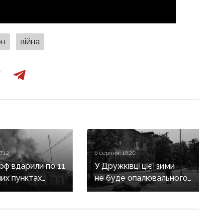
он
війна
7:12
6 серпня, 10:20
 рф вдарили по 11
У Дружківці цієї зими
их пунктах
не буде опалювального
ни: одна людина
сезону: фронт
, п’ятеро
наближається,
і
інфраструктура