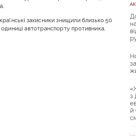
А
а.
Д
українські захисники знищили близько 50
н
 2 одиниці автотранспорту противника.
в
р
Н
з
ж
«
з
е
й
с