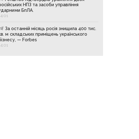
російських НПЗ та засоби управління
ударними БпЛА.
14:01
За останній місяць росія знищила 400 тис.
кв. м складських приміщень українського
бізнесу, — Forbes
14:01