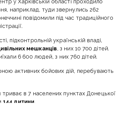
нтр у Харківській області проходило
зня, наприклад, туди звернулись 262
онеччині повідомили під час традиційного
страції.
ті, підконтрольній українській владі,
цивільних мешканців
, з них 10 700 дітей.
їхали 6 600 людей, з них 760 дітей.
зоною активних бойових дій, перебувають
и триває в 7 населених пунктах Донецької
и
144 дитини.
аївській громаді - 18 дітей, у Святогірській
 Андріївської громади — 30 дітей. Днями
евакуація родин з дітьми, додали окремі