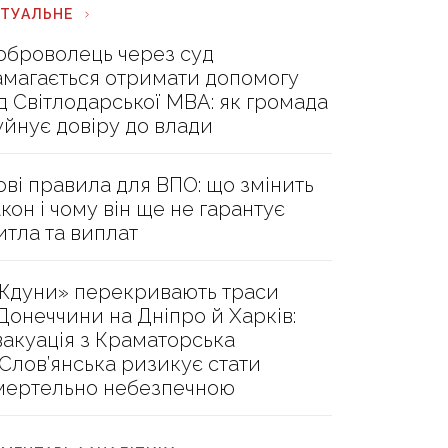
КТУАЛЬНЕ
оброволець через суд
амагається отримати допомогу
ід Світлодарської МВА: як громада
уйнує довіру до влади
ові правила для ВПО: що змінить
акон і чому він ще не гарантує
итла та виплат
Ждуни» перекривають траси
 Донеччини на Дніпро й Харків:
вакуація з Краматорська
 Слов’янська ризикує стати
мертельно небезпечною