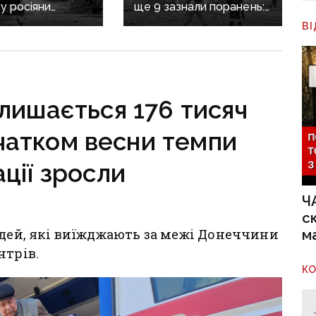
у росіяни
ще 9 зазнали поранень:
 в тил і
воєнні злочини
В
ють ворожий
рф на Донеччині
маторському
ують» слабкі
лишається 176 тисяч
чатком весни темпи
ції зросли
Ч
с
юдей, які виїжджають за межі Донеччини
м
нтрів.
К