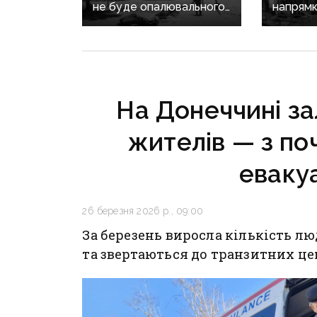
не буде опалювального
напрямк
сезону: фронт
заходять
наближається,
коригу
інфраструктура
вогонь,
критично зруйнована
на Кра
«промац
На Донеччині за
ділянки
жителів — з по
евакуа
26 березня 2026 р., 09:00
За березень виросла кількість л
та звертаються до транзитних це