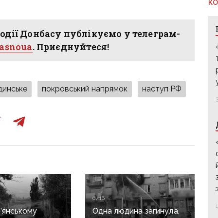
КО
одії Донбасу публікуємо у телеграм-
hasnoua
. Приєднуйтеся!
динське
покровський напрямок
наступ РФ
07:16
’янському
Одна людина загинула,