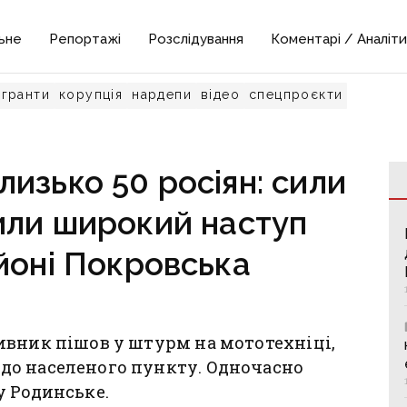
ьне
Репортажі
Розслідування
Коментарі / Аналіти
гранти
корупція
нардепи
відео
спецпроєкти
изько 50 росіян: сили
или широкий наступ
йоні Покровська
ивник пішов у штурм на мототехніці,
до населеного пункту. Одночасно
у Родинське.