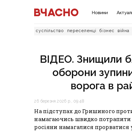
Новини
Актуал
суспільство
переселенці
бізнес
війна
ВІДЕО. Знищили бл
оборони зупин
ворога в ра
26 березня 2026 р., 09:48
На підступах до Гришиного прот
намагаючись швидко потрапити 
росіяни намагалися прорватися 