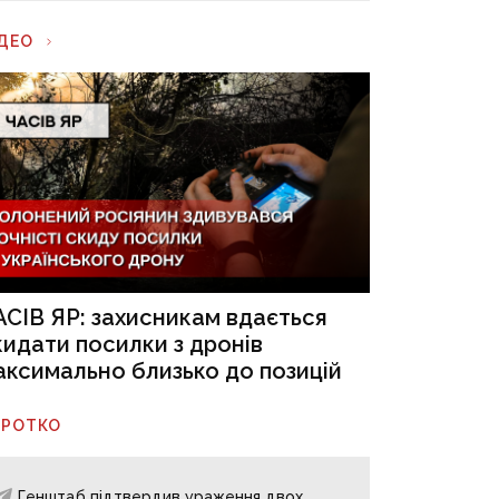
ІДЕО
АСІВ ЯР: захисникам вдається
кидати посилки з дронів
аксимально близько до позицій
ОРОТКО
Генштаб підтвердив ураження двох