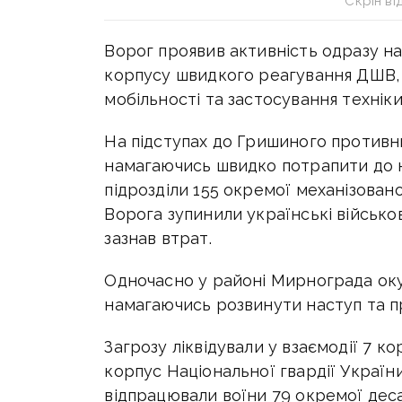
Скрін в
Ворог проявив активність одразу на
корпусу швидкого реагування ДШВ,
мобільності та застосування техніки
На підступах до Гришиного противни
намагаючись швидко потрапити до н
підрозділи
155 окремої механізован
Ворога зупинили українські військо
з
азнав втрат.
Одночасно у районі Мирнограда оку
намагаючись розвинути наступ та п
Загрозу ліквідували у взаємодії 7 
корпус Національної гвардії Україн
відпрацювали воїни
79 окремої дес