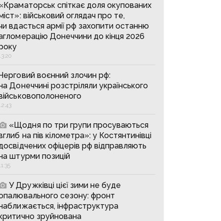
«Краматорськ спіткає доля окупованих
міст»: військовий оглядач про те,
чи вдасться армії рф захопити останню
агломерацію Донеччини до кінця 2026
року
13:20
Черговий воєнний злочин рф:
на Донеччині розстріляли українського
військовополоненого
12:43
«Щодня по три групи просуваються
вглиб на пів кілометра»: у Костянтинівці
досвідчених офіцерів рф відправляють
на штурми позицій
11:35
У Дружківці цієї зими не буде
опалювального сезону: фронт
наближається, інфраструктура
критично зруйнована