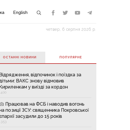
ка
English
четвер, 6 серпня 2026 р.
ОСТАННІ НОВИНИ
ПОПУЛЯРНE
Відрядження, відпочинок і поїздка за
дітьми: ВАКС знову відмовив
Кириленкам у виїзді за кордон
14:00
Працював на ФСБ і наводив вогонь
на позиції ЗСУ: священника Покровської
єпархії засудили до 15 років
13:53