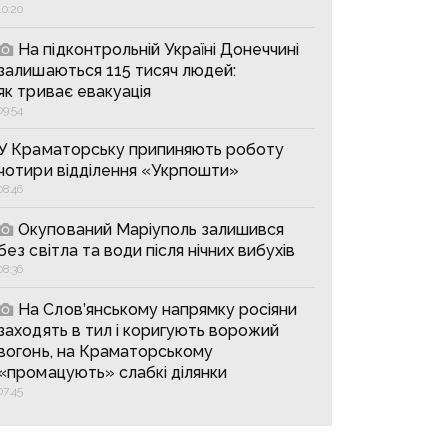
10:20
На підконтрольній Україні Донеччині
залишаються 115 тисяч людей:
як триває евакуація
09:54
У Краматорську припиняють роботу
чотири відділення «Укрпошти»
08:46
Окупований Маріуполь залишився
без світла та води після нічних вибухів
08:36
На Слов’янському напрямку росіяни
заходять в тил і коригують ворожий
вогонь, на Краматорському
«промацують» слабкі ділянки
07:45