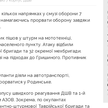
ідео 7 корпус ДШВ
 кількох напрямках у смузі оборони 7
 намагаючись прорвати оборону завдяки
.
к пішов у штурм на мототехніці,
аселеного пункту. Атаку відбили
ої бригад
и
та
32 окремої мехбригад
и
.
ві на підходах до Гришиного. Противник
панти діяли на автотранспорті,
рорватися у Родинське.
корпусу швидкого реагування ДШВ та 1-й
и
АЗОВ
. Зокрема, по окупантах
антно-штурмової Таврійської бригади
та