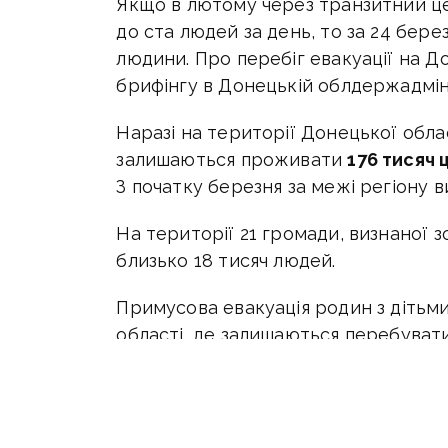
Якщо в лютому через транзитний це
до ста людей за день, то за 24 бере
людини. Про перебіг евакуації на Д
брифінгу в Донецькій облдержадміні
Наразі на території Донецької облас
залишаються проживати
176 тисяч 
З початку березня за межі регіону ви
На території 21 громади, визнаної 
близько 18 тисяч людей.
Примусова евакуація родин з дітьм
області, де залишаються перебуват
У місті Дружківка — 6 дітей, у Микол
громаді - 13 дітей, у селі Сергіївка
до території, де триває примусова 