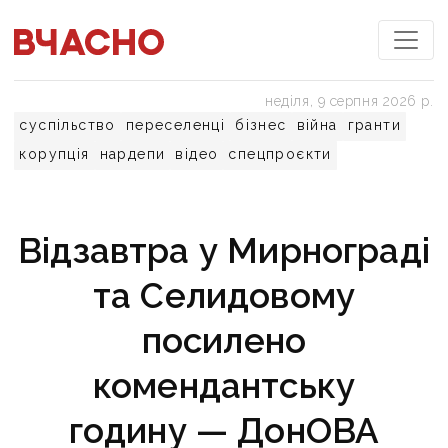
неділя, 9 серпня 2026 р.
суспільство
переселенці
бізнес
війна
гранти
корупція
нардепи
відео
спецпроєкти
Відзавтра у Мирнограді
та Селидовому
посилено
комендантську
годину — ДонОВА