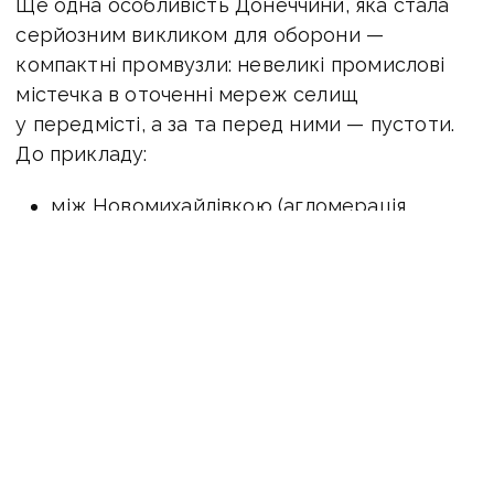
Ще одна особливість Донеччини, яка стала
серйозним викликом для оборони —
компактні промвузли: невеликі промислові
містечка в оточенні мереж селищ
у передмісті, а за та перед ними — пустоти.
До прикладу:
між Новомихайлівкою (агломерація
Марʼїнки) та Кураховим — 18 км пустоти.
Між Невельським (донецько-авдіївська
агломерація) та Гірником — 14 км пустоти.
Між Очеретиним та Новогродівкою —
лише з десяток селищ та залізниця
по прямій.
Між Очеретиним та трасою Покровськ-
Костянтинівка лише два села та 4,5 км
пустоти за Воздвиженкою.