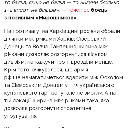
то балка, якщо не балка — то низини близько
1−2 висот, не більше»
, —
пояснює
боєць
з позивним «Мирошников»
.
На противагу, на Харківщині росіяни обрали
ділянки між річками Харків, Сіверський
Донець та Вовча. Тамтешня ширина між
річками дозволяє розгорнутися кільком
дивізіям, не кажучи про підрозділи менше.
Крім того, очікувалося, що армія
рф ще намагатиметься вдарити між Осколом
та Сіверським Донцем у тил українського
купʼянського гарнізону, але не змогли. А на
тій локації ширина між річками така, яка
дозволяє розгорнути стратегічне
угрупування.