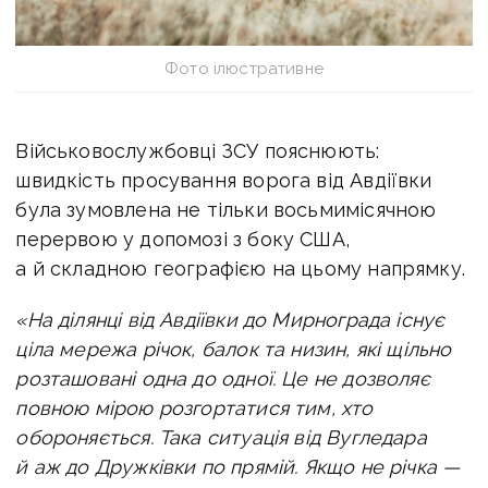
Фото ілюстративне
Військовослужбовці ЗСУ пояснюють:
швидкість просування ворога від Авдіївки
була зумовлена не тільки восьмимісячною
перервою у допомозі з боку США,
а й складною географією на цьому напрямку.
«На ділянці від Авдіївки до Мирнограда існує
ціла мережа річок, балок та низин, які щільно
розташовані одна до одної. Це не дозволяє
повною мірою розгортатися тим, хто
обороняється. Така ситуація від Вугледара
й аж до Дружківки по прямій. Якщо не річка —