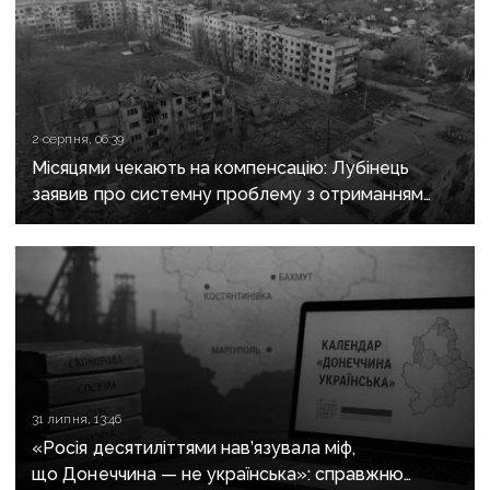
2 серпня, 06:39
Місяцями чекають на компенсацію: Лубінець
заявив про системну проблему з отриманням
сертифікатів за зруйноване житло
31 липня, 13:46
«Росія десятиліттями нав’язувала міф,
що Донеччина — не українська»: справжню