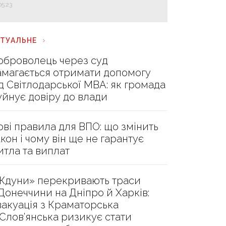
05:23
КТУАЛЬНЕ
оброволець через суд
амагається отримати допомогу
ід Світлодарської МВА: як громада
уйнує довіру до влади
ові правила для ВПО: що змінить
акон і чому він ще не гарантує
итла та виплат
Ждуни» перекривають траси
 Донеччини на Дніпро й Харків:
вакуація з Краматорська
 Слов’янська ризикує стати