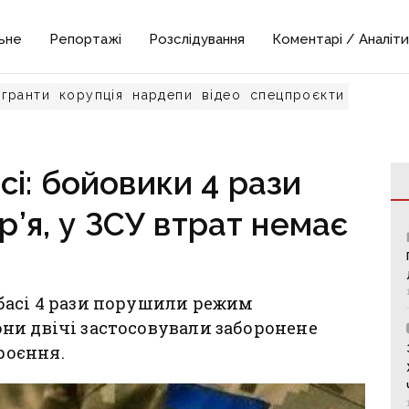
ьне
Репортажі
Розслідування
Коментарі / Аналіти
гранти
корупція
нардепи
відео
спецпроєкти
сі: бойовики 4 рази
’я, у ЗСУ втрат немає
басі 4 рази порушили режим
ни двічі застосовували заборонене
роєння.