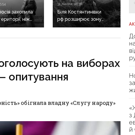
5:54
31 липня, 06:36
росія захопила
Біля Костянтинівки
ериторії, ніж
рф розширює зону
А
ли Сили
контролю, а під
и — DeepState
Покровськом
Д
намагається закріпитися
н
в Білицькому
в
р
роголосують на виборах
— опитування
Н
з
ж
ність» обігнала владну «Слугу народу»
«
з
е
й