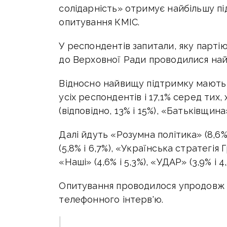
солідарність» отримує найбільшу пі
опитування КМІС.
У респондентів запитали, яку парті
до Верховної Ради проводилися найб
Відносно найвищу підтримку мають 
усіх респондентів і 17,1% серед тих
(відповідно, 13% і 15%), «Батьківщина» 
Далі йдуть «Розумна політика» (8,6% 
(5,8% і 6,7%), «Українська стратегія Г
«Наші» (4,6% і 5,3%), «УДАР» (3,9% і 
Опитування проводилося упродовж 
телефонного інтерв'ю.