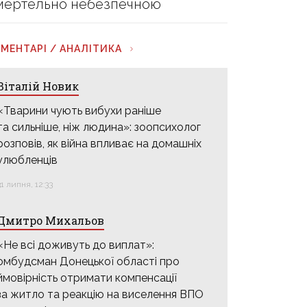
мертельно небезпечною
МЕНТАРІ / АНАЛІТИКА
Віталій Новик
«Тварини чують вибухи раніше
та сильніше, ніж людина»: зоопсихолог
розповів, як війна впливає на домашніх
улюбленців
31 липня, 12:33
Дмитро Михальов
«Не всі доживуть до виплат»:
омбудсман Донецької області про
ймовірність отримати компенсації
за житло та реакцію на виселення ВПО