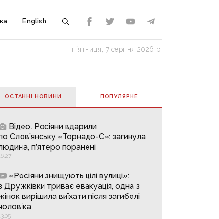
ка
English
пʼятниця, 7 серпня 2026 р.
ОСТАННІ НОВИНИ
ПОПУЛЯРНE
Відео. Росіяни вдарили
по Слов’янську «Торнадо-С»: загинула
людина, п’ятеро поранені
16:27
«Росіяни знищують цілі вулиці»:
з Дружківки триває евакуація, одна з
жінок вирішила виїхати після загибелі
чоловіка
13:05