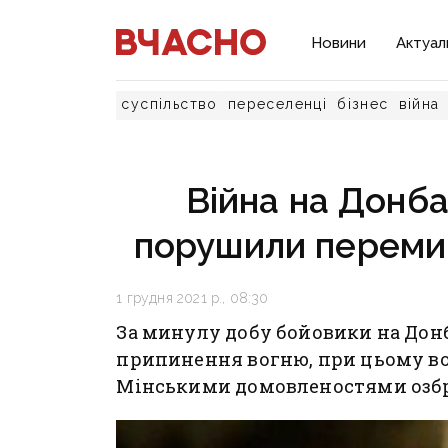
Новини
Актуал
суспільство
переселенці
бізнес
війна
Війна на Донба
порушили перемир
1 грудня 2021 р., 08:30
За минулу добу бойовики на Дон
припинення вогню, при цьому во
Мінськими домовленостями озб