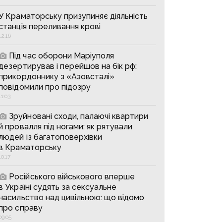
У Краматорську призупиняє діяльність
станція переливання крові
12:16
Під час оборони Маріуполя
дезертирував і перейшов на бік рф:
прикордоннику з «Азовсталі»
повідомили про підозру
11:03
Зруйновані сходи, палаючі квартири
й провалля під ногами: як рятували
людей із багатоповерхівки
в Краматорську
10:17
Російського військового вперше
в Україні судять за сексуальне
насильство над цивільною: що відомо
про справу
09:05