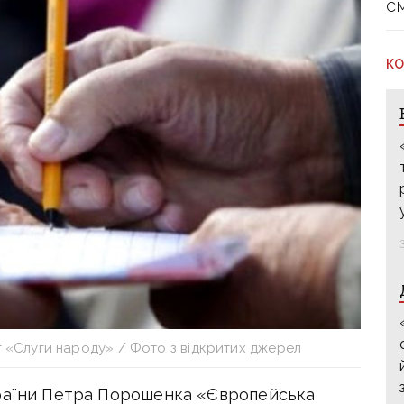
с
КО
 «Слуги народу» / Фото з відкритих джерел
країни Петра Порошенка «Європейська