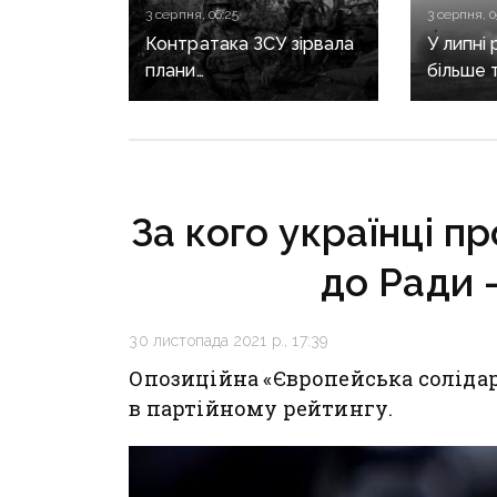
3 серпня, 06:25
3 серпня, 0
Контратака ЗСУ зірвала
У липні 
плани
більше т
рф на Слов’янському
звільни
напрямку, — ISW
оборон
За кого українці п
до Ради 
30 листопада 2021 р., 17:39
Опозиційна «Європейська солідар
в партійному рейтингу.