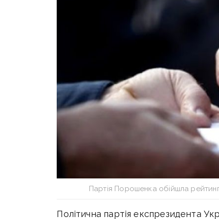
Партія Порошенка обійшла рейтинг
Політична партія експрезидента У