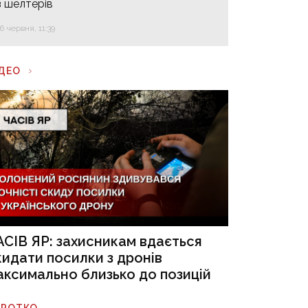
з шелтерів
16 червня, 11:39
ІДЕО
АСІВ ЯР: захисникам вдається
кидати посилки з дронів
аксимально близько до позицій
ОРОТКО