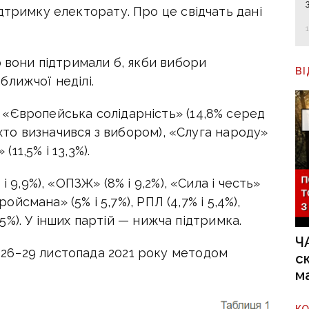
дтримку електорату. Про це свідчать дані
ю вони підтримали б, якби вибори
В
лижчої неділі.
«Європейська солідарність» (14,8% серед
, хто визначився з вибором), «Слуга народу»
(11,5% і 13,3%).
і 9,9%), «ОПЗЖ» (8% і 9,2%), «Сила і честь»
ройсмана» (5% і 5,7%), РПЛ (4,7% і 5,4%),
4,5%). У інших партій — нижча підтримка.
Ч
26−29 листопада 2021 року методом
с
м
К