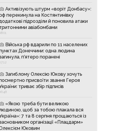
Активізують штурм «воріт Донбасу»:
рф перекинула на Костянтинівку
додаткові підрозділи й поновила атаки
тритонними авіабомбами
08:01
Війська рф вдарили по 11 населених
пунктах Донеччини: одна людина
загинула, п’ятеро поранені
07:12
Загиблому Олексію Юкову хочуть
посмертно присвоїти звання Героя
України: триває збір підписів
06:48
«Якою треба бути великою
людиною, щоб за тобою плакала вся
Україна»: 7 та 8 серпня прощаються із
засновником організації «Плацдарм»
Олексієм Юковим