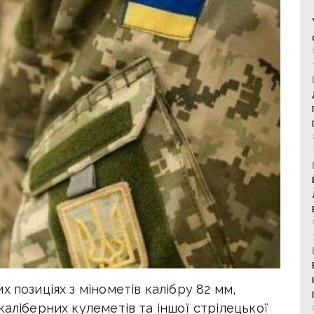
 позиціях з мінометів калібру 82 мм,
каліберних кулеметів та іншої стрілецької