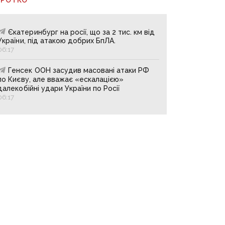
Єкатеринбург на росії, що за 2 тис. км від
України, під атакою добрих БпЛА.
06:17
Генсек ООН засудив масовані атаки РФ
по Києву, але вважає «ескалацією»
далекобійні удари України по Росії
06:17