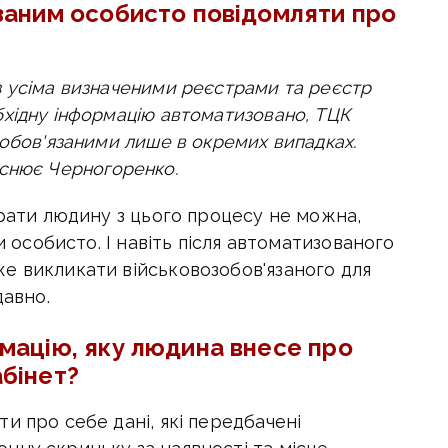
заним особисто повідомляти про
з усіма визначеними реєстрами та реєстр
хідну інформацію автоматизовано, ТЦК
зобов'язаними лише в окремих випадках.
яснює
Черногоренко.
брати людину з цього процесу не можна,
и особисто. І навіть після автоматизованого
е викликати військовозобов'язаного для
давно.
мацію, яку людина внесе про
бінет?
и про себе дані, які передбачені