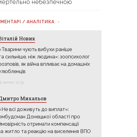
мертельно небезпечною
МЕНТАРІ / АНАЛІТИКА
Віталій Новик
«Тварини чують вибухи раніше
та сильніше, ніж людина»: зоопсихолог
розповів, як війна впливає на домашніх
улюбленців
31 липня, 12:33
Дмитро Михальов
«Не всі доживуть до виплат»:
омбудсман Донецької області про
ймовірність отримати компенсації
за житло та реакцію на виселення ВПО