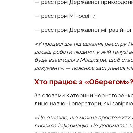
— реєстром Державної прикордонн
— реєстром Міносвіти;
— реєстром Державної міграційної
«У процесі ще під'єднання реєстру П
досвід роботи людини, у якій галузі
буде взаємодія з Мінцифри, щоб ств
документ», — пояснює
заступниця мі
Хто працює з «Оберегом»
За словами
Катерини Черногоренко
лише навчені оператори, які завіря
«Це означає, що можна простежити ко
вносила інформацію. Це допомагає з