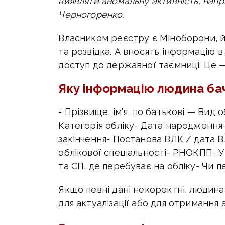
виявляти аномальну активність, напри
Черногоренко.
Власником реєстру є Міноборони, 
та розвідка. А вносять інформацію в
доступ до державної таємниці. Це —
Яку інформацію людина ба
-
Прізвище, ім'я, по батькові
— Вид о
Категорія обліку- Дата народження
закінчення- Постанова ВЛК / дата В
облікової спеціальності- РНОКПП- 
та СП, де перебуває на обліку- Чи п
Якщо певні дані некоректні, людин
для актуалізації або для отримання 