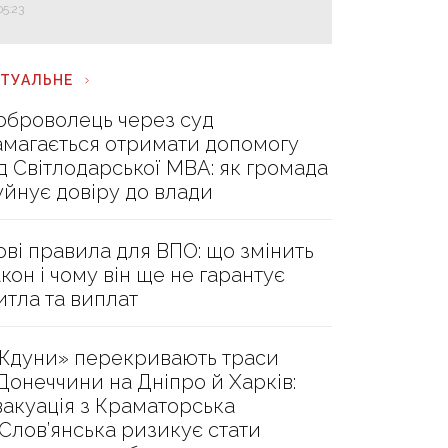
05:23
КТУАЛЬНЕ
оброволець через суд
амагається отримати допомогу
ід Світлодарської МВА: як громада
уйнує довіру до влади
ові правила для ВПО: що змінить
акон і чому він ще не гарантує
итла та виплат
Ждуни» перекривають траси
 Донеччини на Дніпро й Харків:
вакуація з Краматорська
 Слов’янська ризикує стати