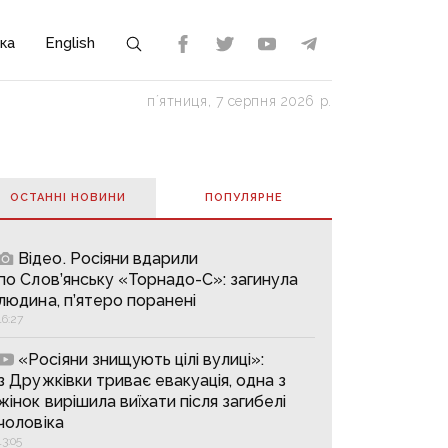
ка
English
пʼятниця, 7 серпня 2026 р.
ОСТАННІ НОВИНИ
ПОПУЛЯРНE
Відео. Росіяни вдарили
по Слов’янську «Торнадо-С»: загинула
людина, п’ятеро поранені
16:27
«Росіяни знищують цілі вулиці»:
з Дружківки триває евакуація, одна з
жінок вирішила виїхати після загибелі
чоловіка
13:05