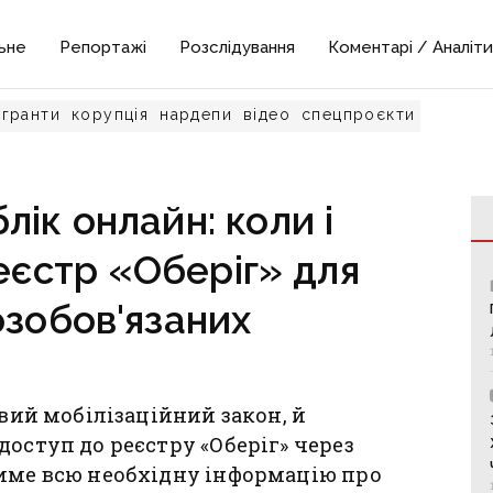
ьне
Репортажі
Розслідування
Коментарі / Аналіти
гранти
корупція
нардепи
відео
спецпроєкти
лік онлайн: коли і
еєстр «Оберіг» для
озобов'язаних
овий мобілізаційний закон, й
доступ до реєстру «Оберіг» через
тиме всю необхідну інформацію про