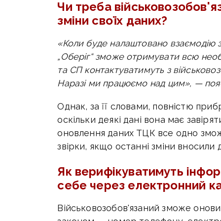
Чи треба військовозобов'я
зміни своїх даних?
«Коли буде налаштовано взаємодію 
„Оберіг“ зможе отримувати всю необ
та СП контактуватимуть з військово
Наразі ми працюємо над цим», — по
Однак, за її словами, повністю при
оскільки деякі дані вона має завірят
оновлення даних ТЦК все одно змож
звірки, якщо останні зміни вносили 
Як верифікуватимуть інфор
себе через електронний ка
Військовозобов'язаний зможе оновит