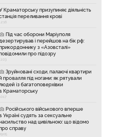
У Краматорську призупиняє діяльність
станція переливання крові
12:16
Під час оборони Маріуполя
дезертирував і перейшов на бік рф:
прикордоннику з «Азовсталі»
повідомили про підозру
11:03
Зруйновані сходи, палаючі квартири
й провалля під ногами: як рятували
людей із багатоповерхівки
в Краматорську
10:17
Російського військового вперше
в Україні судять за сексуальне
насильство над цивільною: що відомо
про справу
09:05