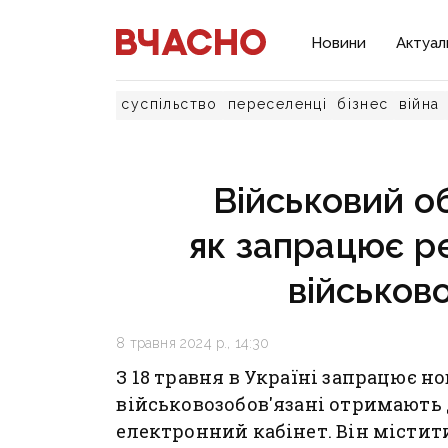
Новини
Актуал
суспільство
переселенці
бізнес
війна
Військовий об
як запрацює р
військов
8 травня 2024 р., 14:30
З 18 травня в Україні запрацює н
військовозобов'язані отримають 
електронний кабінет. Він місти