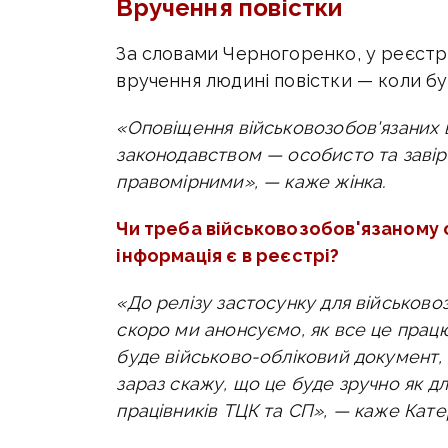
Вручення повістки
За словами
Черногоренко, у
реєстрі
вручення людині повістки — коли бу
«Оповіщення військовозобов'язаних в
законодавством — особисто та завіре
правомірними», — каже жінка.
Чи треба військовозобов'язаному 
інформація є в реєстрі?
«До релізу застосунку для військовоз
скоро ми анонсуємо, як все це працю
буде військово-обліковий документ,
зараз скажу, що це буде зручно як дл
працівників ТЦК та СП», — каже
Кате