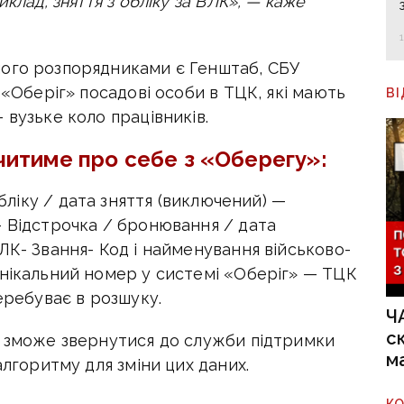
клад, зняття з обліку за ВЛК», — каже
його розпорядниками є Генштаб, СБУ
 «Оберіг» посадові особи в ТЦК, які мають
В
 вузьке коло працівників.
читиме про себе з «Оберегу»:
бліку / дата зняття (виключений) —
- Відстрочка / бронювання / дата
ЛК- Звання- Код і найменування військово-
Унікальний номер у системі «Оберіг» — ТЦК
еребуває в розшуку.
Ч
с
а зможе звернутися до служби підтримки
м
алгоритму для зміни цих даних.
К