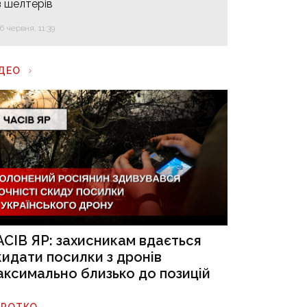
з шелтерів
16 червня, 11:39
ІДЕО
АСІВ ЯР: захисникам вдається
кидати посилки з дронів
аксимально близько до позицій
ОРОТКО