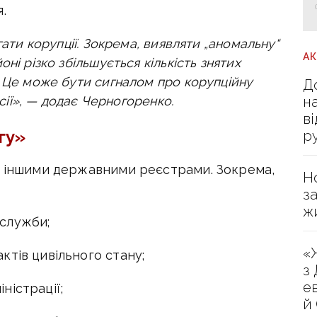
.
гати корупції. Зокрема, виявляти „аномальну“
А
ні різко збільшується кількість знятих
. Це може бути сигналом про корупційну
Д
н
ісії», — додає
Черногоренко.
в
гу»
р
з іншими державними реєстрами. Зокрема,
Н
з
ж
служби;
«
тів цивільного стану;
з
е
ністрації;
й