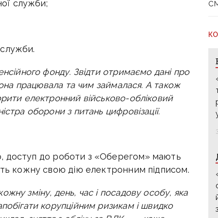
с
ої служби;
КО
 служби.
енсійного фонду. Звідти отримаємо дані про
 вона працювала та чим займалася. А також
орити електронний військово-обліковий
ністра оборони з питань цифровізації.
?
,
д
оступ до роботи з «Оберегом» мають
ють кожну свою дію електронним підписом.
жну зміну, день, час і посадову особу, яка
апобігати корупційним ризикам і швидко