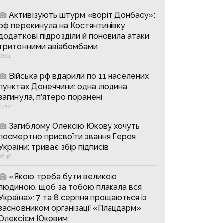
Активізують штурм «воріт Донбасу»:
рф перекинула на Костянтинівку
додаткові підрозділи й поновила атаки
тритонними авіабомбами
08:01
Війська рф вдарили по 11 населених
пунктах Донеччини: одна людина
загинула, п’ятеро поранені
07:12
Загиблому Олексію Юкову хочуть
посмертно присвоїти звання Героя
України: триває збір підписів
06:48
«Якою треба бути великою
людиною, щоб за тобою плакала вся
Україна»: 7 та 8 серпня прощаються із
засновником організації «Плацдарм»
Олексієм Юковим