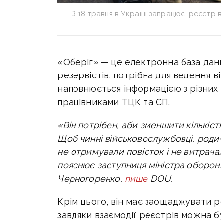
З 18 травня в Україні запрацює реєстр
«Оберіг» — це
електронна база дани
резервістів, потрібна для ведення 
наповнюється інформацією з різних
працівниками ТЦК та СП.
«Він потрібен, аби зменшити кількі
Щоб чинні військовослужбовці, родичі
не отримували повісток і не витрача
пояснює заступниця міністра оборони
Черногоренко,
пише
DOU.
Крім цього, він має заощаджувати 
завдяки взаємодії реєстрів можна б