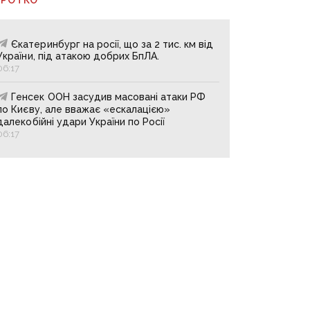
Єкатеринбург на росії, що за 2 тис. км від
України, під атакою добрих БпЛА.
06:17
Генсек ООН засудив масовані атаки РФ
по Києву, але вважає «ескалацією»
далекобійні удари України по Росії
06:17