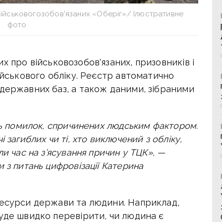
 військовогозобов'язаних «Оберіг»/ Ілюстративне
фото
х про військовозобов'язаних, призовників і
військового обліку. Реєстр автоматично
 державних баз, а також даними, зібраними
сть помилок, спричинених людським фактором.
 загиблих чи ті, хто виключений з обліку,
ли час на з’ясування причин у ТЦК», —
 з питань цифровізації Катерина
ресурси держави та людини. Наприклад,
уде швидко перевірити, чи людина є