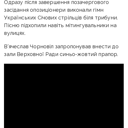
Одразу після завершення позачергового
засідання опозиціонери виконали гімн
Українських Січових стрільців біля трибуни.
Пісню підхопили навіть мітингувальники на
вулицях.
В’ячеслав Чорновіл запропонував внести до
зали Верховної Ради синьо-жовтий прапор.