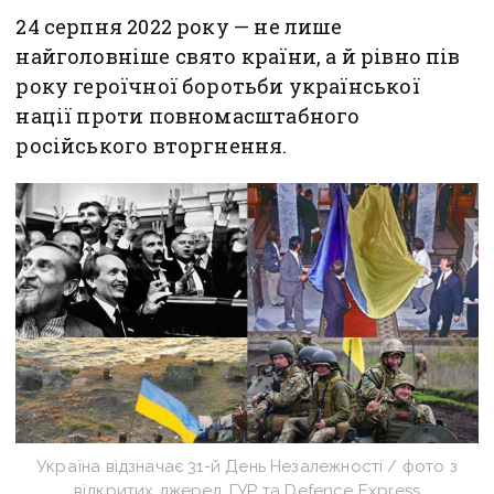
24 серпня 2022 року — не лише
найголовніше свято країни, а й рівно пів
року героїчної боротьби української
нації проти повномасштабного
російського вторгнення.
Україна відзначає 31-й День Незалежності / фото з
відкритих джерел, ГУР та Defence Express