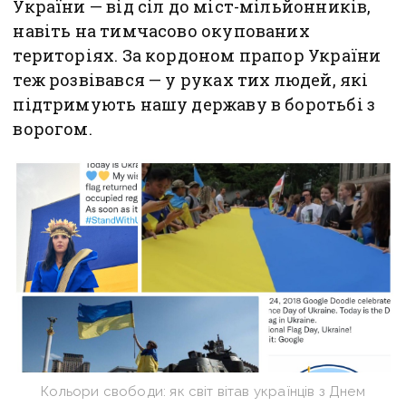
України — від сіл до міст-мільйонників,
навіть на тимчасово окупованих
територіях. За кордоном прапор України
теж розвівався — у руках тих людей, які
підтримують нашу державу в боротьбі з
ворогом.
Кольори свободи: як світ вітав українців з Днем