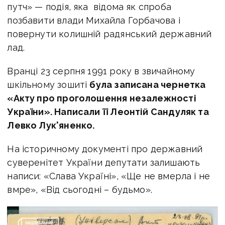
путч» — подія, яка відома як спроба
позбавити влади Михайла Горбачова і
повернути колишній радянський державний
лад.
Вранці 23 серпня 1991 року в звичайному
шкільному зошиті
була записана чернетка
«Акту про проголошення незалежності
України». Написали її Леонтій Сандуляк та
Левко Лук'яненко.
На історичному документі про державний
суверенітет України депутати залишають
написи: «Слава Україні», «Ще не вмерла і не
вмре», «Від сьогодні – будьмо».