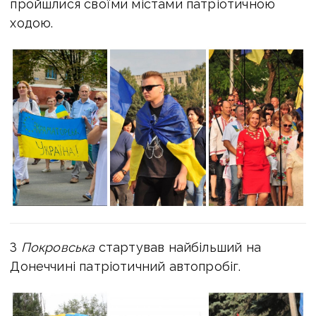
пройшлися своїми містами патріотичною
ходою.
З
Покровська
стартував найбільший на
Донеччині патріотичний автопробіг.