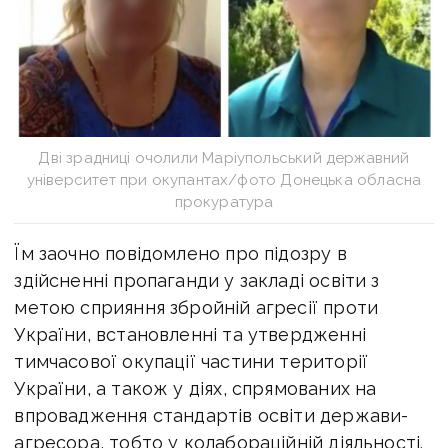
Дві зрадниці очолили Маріупольський державний
університет при окупантах/фото Донецька обласна
прокуратура
Їм заочно повідомлено про підозру в
здійсненні пропаганди у закладі освіти з
метою сприяння збройній агресії проти
України, встановленні та утвердженні
тимчасової окупації частини території
України, а також у діях, спрямованих на
впровадження стандартів освіти держави-
агресора, тобто у колабораційній діяльності.