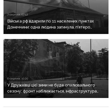
7 серпня, 07:12
Війська рф вдарили по 11 населених пунктах
Донеччини: одна людина загинула, п’ятеро
поранені
6 серпня, 10:20
У Дружківці цієї зими не буде опалювального
сезону: фронт наближається, інфраструктура
критично зруйнована