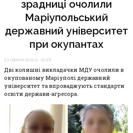
зрадниці очолили
Маріупольський
державний університет
при окупантах
23 серпня 2022 р., 21:06
Дві колишні викладачки МДУ очолили в
окупованому Маріуполі державний
університет та впроваджують стандарти
освіти держави-агресора.