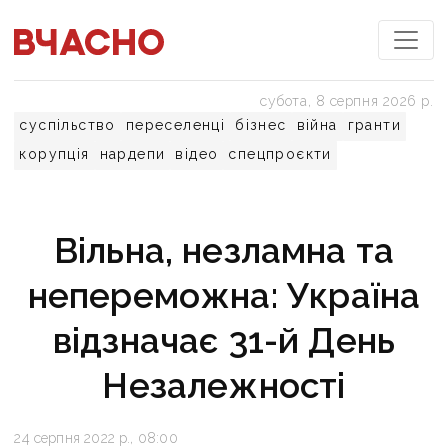
субота, 8 серпня 2026 р.
суспільство
переселенці
бізнес
війна
гранти
корупція
нардепи
відео
спецпроєкти
Вільна, незламна та
непереможна: Україна
відзначає 31-й День
Незалежності
24 серпня 2022 р., 08:00