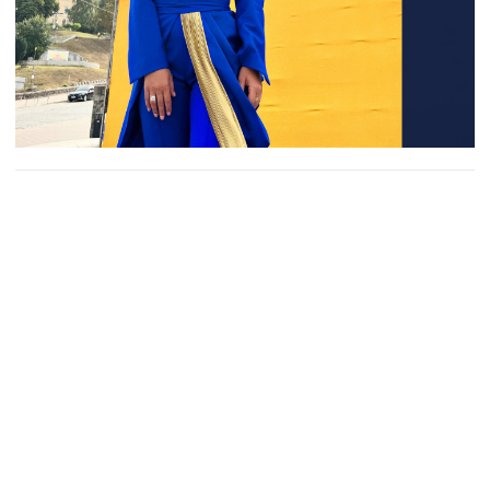
У Тасманії сьогодні розгорнули найдовший в
Австралії стяг України. Його довжина сягає
30 метрів, а пошиттям займалися
тасманійські українці.