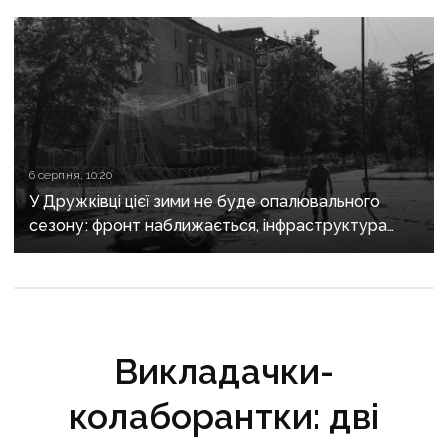
6 серпня, 10:20
У Дружківці цієї зими не буде опалювального
сезону: фронт наближається, інфраструктура
критично зруйнована
Викладачки-
колаборантки: дві