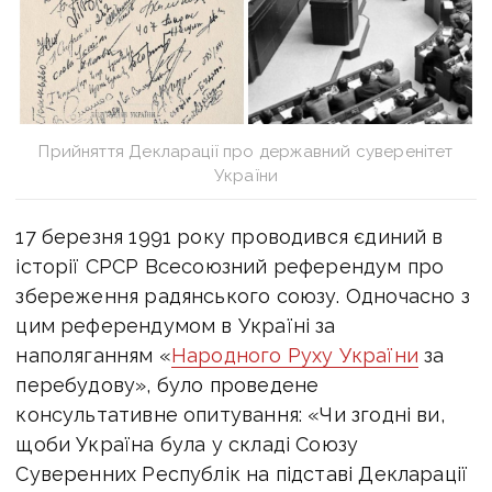
Прийняття Декларації про державний суверенітет
України
17 березня 1991 року проводився єдиний в
історії СРСР Всесоюзний референдум про
збереження радянського союзу. Одночасно з
цим референдумом в Україні за
наполяганням «
Народного Руху України
за
перебудову», було проведене
консультативне опитування: «Чи згодні ви,
щоби Україна була у складі Союзу
Суверенних Республік на підставі Декларації