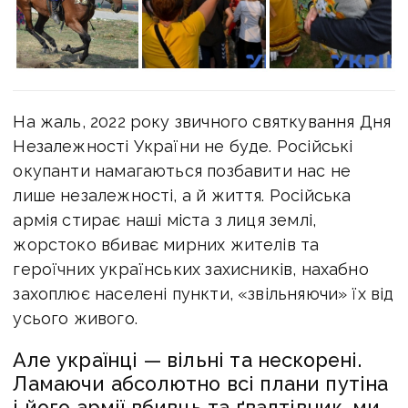
На жаль, 2022 року звичного святкування Дня
Незалежності України не буде. Російські
окупанти намагаються позбавити нас не
лише незалежності, а й життя. Російська
армія стирає наші міста з лиця землі,
жорстоко вбиває мирних жителів та
героїчних українських захисників, нахабно
захоплює населені пункти, «звільняючи» їх від
усього живого.
Але українці — вільні та нескорені.
Ламаючи абсолютно всі плани путіна
і його армії вбивць та ґвалтівник, ми