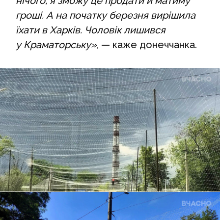
нічого, я зможу це продати й матиму
гроші. А на початку березня вирішила
їхати в Харків. Чоловік лишився
у Краматорську»
, — каже донеччанка.