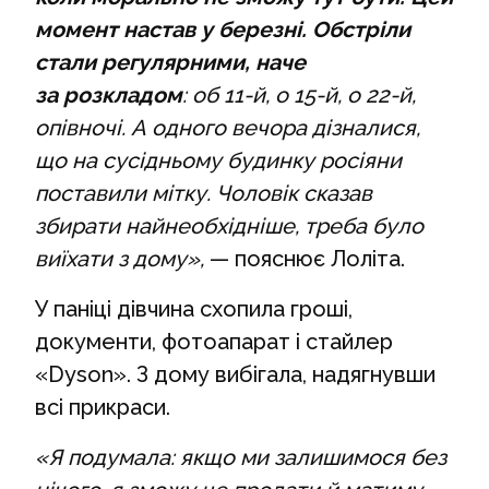
момент настав у березні. Обстріли
стали регулярними, наче
за розкладом
: об 11-й, о 15-й, о 22-й,
опівночі. А одного вечора дізналися,
що на сусідньому будинку росіяни
поставили мітку. Чоловік сказав
збирати найнеобхідніше, треба було
виїхати з дому»,
— пояснює Лоліта.
У паніці дівчина схопила гроші,
документи, фотоапарат і стайлер
«Dyson». З дому вибігала, надягнувши
всі прикраси.
«Я подумала: якщо ми залишимося без