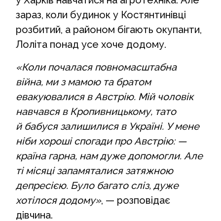
у Харків навчатися на агротехніка. Але
зараз, коли будинок у Костянтинівці
розбитий, а районом бігають окупанти,
Лоліта понад усе хоче додому.
«Коли почалася повномасштабна
війна, ми з мамою та братом
евакуювалися в Австрію. Мій чоловік
навчався в Кропивницькому, тато
й бабуся залишилися в Україні. У мене
ніби хороші спогади про Австрію: —
країна гарна, нам дуже допомогли. Але
ті місяці запамяталися затяжною
депресією. Було багато сліз, дуже
хотілося додому»
, — розповідає
дівчина.