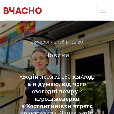
23 червня 2026 р., 12:20
Новини
«Водій летить 160 км/год,
а я думаю, від чого
сьогодні помру»:
агроінженерка
з Костянтинівки втретє
евакуювала бізнес з-під