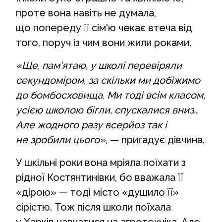
проте вона навіть не думала,
що попереду її сім'ю чекає втеча від
того, поруч із чим вони жили роками.
«Ще, пам’ятаю, у школі перевіряли
секундоміром, за скільки ми добіжимо
до бомбосховища. Ми тоді всім класом,
усією школою бігли, спускалися вниз…
Але жодного разу всерйоз так і
не зробили цього»
, — пригадує дівчина.
У шкільні роки вона мріяла поїхати з
рідної Костянтинівки, бо вважала її
«дірою» — тоді місто «душило її»
сірістю. Тож після школи поїхала