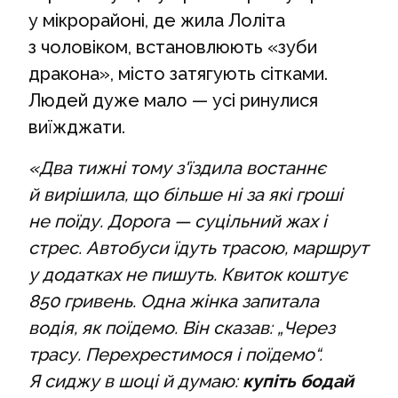
у мікрорайоні, де жила Лоліта
з чоловіком, встановлюють «зуби
дракона», місто затягують сітками.
Людей дуже мало — усі ринулися
виїжджати.
«Два тижні тому з'їздила востаннє
й вирішила, що більше ні за які гроші
не поїду. Дорога — суцільний жах і
стрес. Автобуси їдуть трасою, маршрут
у додатках не пишуть. Квиток коштує
850 гривень. Одна жінка запитала
водія, як поїдемо. Він сказав: „Через
трасу. Перехрестимося і поїдемо“.
Я сиджу в шоці й думаю:
купіть бодай