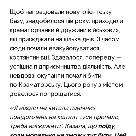
Щоб напрацювали нову клієнтську
базу, знадобилося пів року: приходили
краматорчанки й дружини військових,
які приїжджали на кілька днів. З часом
сюди почали евакуйовуватися
костянтинівці. Здавалося, попереду —
успішна підприємництва діяльність. Але
невдовзі окупанти почали бити
по Краматорську. Цього року з містом
довелося попрощатися.
«Я ніколи не читала панічних
повідомлень на кшталт „усе пропало,
треба виїжджати“. Казала, що
поїду,
коли морально не зможу тут бути. Цей