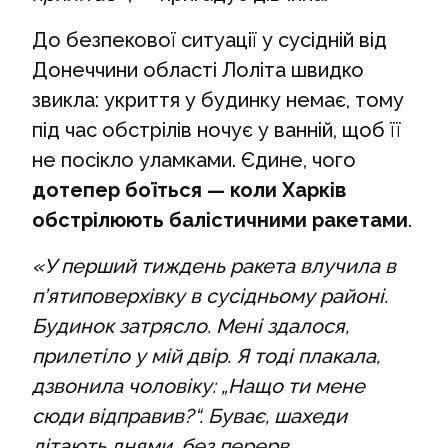
До безпекової ситуації у сусідній від
Донеччини області Лоліта швидко
звикла: укриття у будинку немає, тому
під час обстрілів ночує у ванній, щоб її
не посікло уламками. Єдине, чого
дотепер боїться — коли Харків
обстрілюють балістичними ракетами
.
«У перший тиждень ракета влучила в
п’ятиповерхівку в сусідньому районі.
Будинок затрясло. Мені здалося,
прилетіло у мій двір. Я тоді плакала,
дзвонила чоловіку: „Нащо ти мене
сюди відправив?“. Буває, шахеди
літають днями, без перерв.