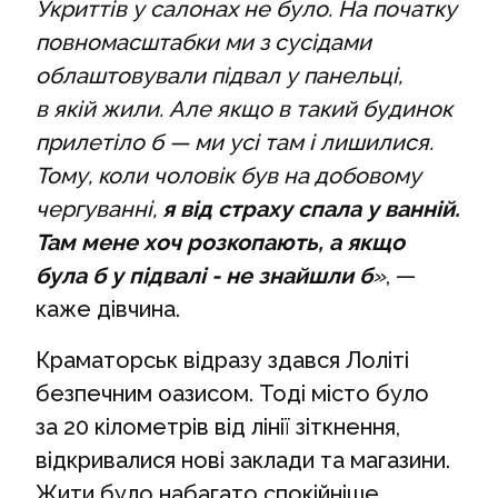
Укриттів у салонах не було. На початку
повномасштабки ми з сусідами
облаштовували підвал у панельці,
в якій жили. Але якщо в такий будинок
прилетіло б — ми усі там і лишилися.
Тому, коли чоловік був на добовому
чергуванні,
я від страху спала у ванній.
Там мене хоч розкопають, а якщо
була б у підвалі - не знайшли б
»
, —
каже дівчина.
Краматорськ відразу здався Лоліті
безпечним оазисом. Тоді місто було
за 20 кілометрів від лінії зіткнення,
відкривалися нові заклади та магазини.
Жити було набагато спокійніше.