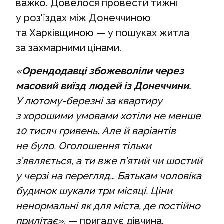
важко. Довелося провести тижні
у роз'їздах між Донеччиною
та Харківщиною — у пошуках житла
за захмарними цінами.
«
Орендодавці збожеволіли через
масовий виїзд людей із Донеччини.
У лютому-березні за квартиру
з хорошими умовами хотіли не менше
10 тисяч гривень. Але й варіантів
не було. Оголошення тільки
з’являється, а ти вже п’ятий чи шостий
у черзі на перегляд… Батькам чоловіка
будинок шукали три місяці. Ціни
ненормальні як для міста, де постійно
прилітає»
, — пригадує дівчина.