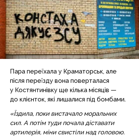
Пара переїхала у Краматорськ, але
після переїзду вона поверталася
у Костянтинівку ще кілька місяців —
до клієнток, які лишалися під бомбами.
«Їздила, поки вистачало моральних
сил. А потім туди почала діставати
артилерія, міни свистіли над головою.