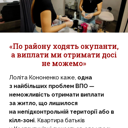
«По району ходять окупанти,
а виплати ми отримати досі
не можемо»
Лоліта Кононенко каже,
одна
з найбільших проблем ВПО —
неможливість отримати виплати
за житло, що лишилося
на непідконтрольній території або в
кілл-зоні
. Квартира батьків