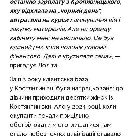
останню зарплату з Кропивницького,
яку відклала на „чорний день“,
витратила на курси
ламінування вій і
закупку матеріалів. Але на оренду
кабінету мені не вистачало. Це був
єдиний раз, коли чоловік допоміг
фінансово. Далі я крутилася сама»
, —
пригадує Лоліта.
За пів року клієнтська база
у Костянтинівці була напрацьована: до
дівчини приходили десятки жінок із
Костянтинівки. Але у 2024 році, коли
окупанти почали прицільно
обстрілювати місто, лишатися там
стало небезпечно: цивілізації ставало