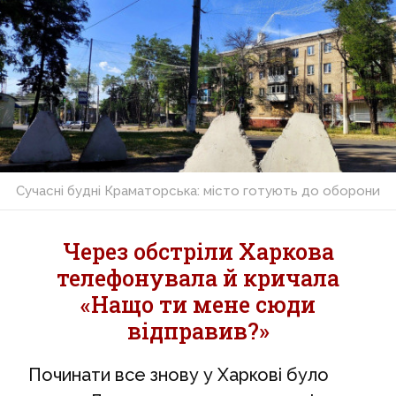
Сучасні будні Краматорська: місто готують до оборони
Через обстріли Харкова
телефонувала й кричала
«Нащо ти мене сюди
відправив?»
Починати все знову у Харкові було