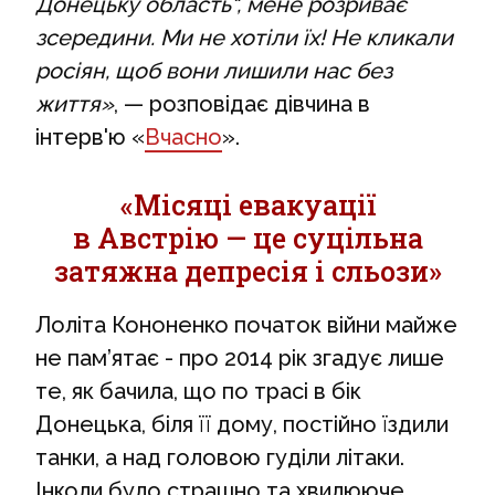
Донецьку область“, мене розриває
зсередини. Ми не хотіли їх! Не кликали
росіян, щоб вони лишили нас без
життя»
, — розповідає дівчина в
інтерв'ю «
Вчасно
».
«Місяці евакуації
в Австрію — це суцільна
затяжна депресія і сльози»
Лоліта Кононенко початок війни майже
не пам’ятає - про 2014 рік згадує лише
те, як бачила, що по трасі в бік
Донецька, біля її дому, постійно їздили
танки, а над головою гуділи літаки.
Інколи було страшно та хвилююче,