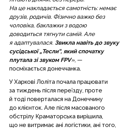
На це накладається самотність: немає
друзів, родичів. Фізично важко без
чоловіка, баклажки з водою
доводиться тягнути самій. Але
я адаптувалася.
Звикла навіть до звуку
сусідської „Тесли“, який спочатку
плутала зі звуком FPV
»
, —
посміхається донеччанка.
У Харкові Лоліта почала працювати
за тиждень після переїзду, проте
й тоді поверталася на Донеччину
до клієнток. Але після масованого
обстрілу Краматорська вирішила,
що не витримає ані логістики, ані того,