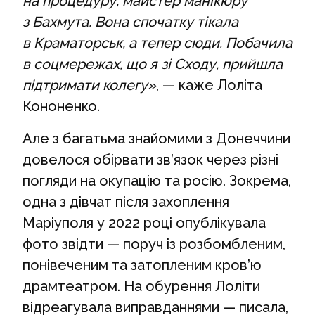
на процедуру, майстер манікюру
з Бахмута. Вона спочатку тікала
в Краматорськ, а тепер сюди. Побачила
в соцмережах, що я зі Сходу, прийшла
підтримати колегу»
, — каже Лоліта
Кононенко.
Але з багатьма знайомими з Донеччини
довелося обірвати зв’язок через різні
погляди на окупацію та росію. Зокрема,
одна з дівчат після захоплення
Маріуполя у 2022 році опублікувала
фото звідти — поруч із розбомбленим,
понівеченим та затопленим кров’ю
драмтеатром. На обурення Лоліти
відреагувала виправданнями — писала,