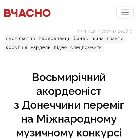
пʼятниця, 7 серпня 2026 р.
суспільство
переселенці
бізнес
війна
гранти
корупція
нардепи
відео
спецпроєкти
​​​​​​​Восьмирічний
акордеоніст
з Донеччини переміг
на Міжнародному
музичному конкурсі