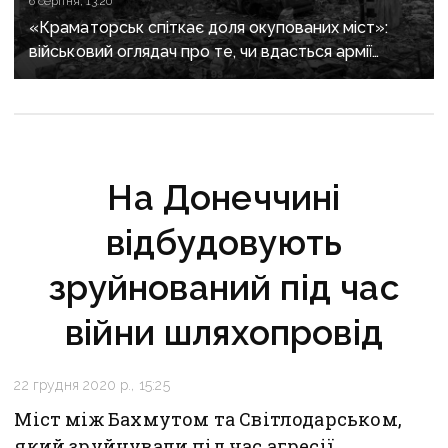
6 серпня, 13:20
«Краматорськ спіткає доля окупованих міст»:
військовий оглядач про те, чи вдасться армії
рф захопити останню агломерацію Донеччини до
кінця 2026 року
На Донеччині
відбудовують
зруйнований під час
війни шляхопровід
22 грудня 2020 р., 15:25
Міст між Бахмутом та Світлодарськом,
який зруйнували під час агресії