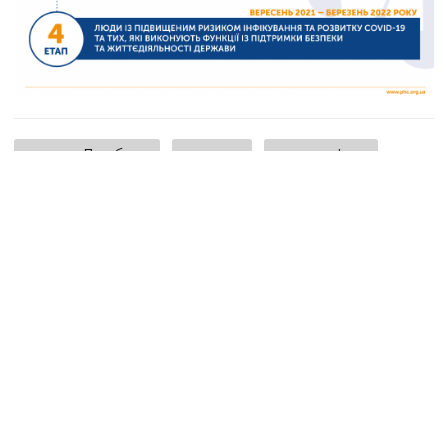
новини Донбасу
вакцина
коронавірус
карантин
ЦГЗ
ПОДІЛИТИСЯ У СОЦМЕРЕЖАХ:
ТАКОЖ ЗА ТЕМОЮ