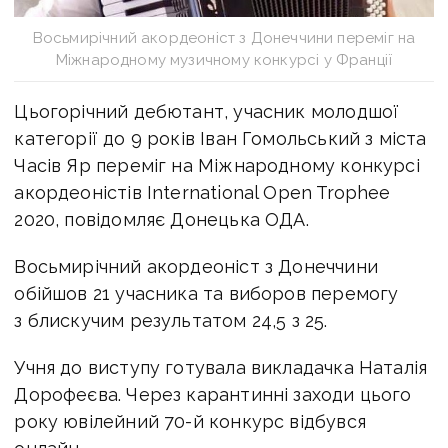
Восьмирічний акордеоніст з Донеччини переміг на
Міжнародному музичному конкурсі у Франції
Цьогорічний дебютант, учасник молодшої
категорії до 9 років Іван Гомольський з міста
Часів Яр переміг на Міжнародному конкурсі
акордеоністів International Open Trophee
2020, повідомляє Донецька ОДА.
Восьмирічний акордеоніст з Донеччини
обійшов 21 учасника та виборов перемогу
з блискучим результатом 24,5 з 25.
Учня до виступу готувала викладачка Наталія
Дорофеєва. Через карантинні заходи цього
року ювілейний 70-й конкурс відбувся