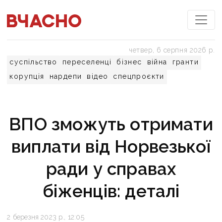
четвер, 6 серпня 2026 р.
суспільство
переселенці
бізнес
війна
гранти
корупція
нардепи
відео
спецпроєкти
ВПО зможуть отримати
виплати від Норвезької
ради у справах
біженців: деталі
2 березня 2023 р., 12:05