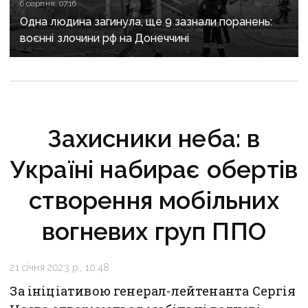
6 серпня, 07:16
Одна людина загинула, ще 9 зазнали поранень:
воєнні злочини рф на Донеччині
Захисники неба: в
Україні набирає обертів
створення мобільних
вогневих груп ППО
21 січня 2023 р., 10:48
За ініціативою генерал-лейтенанта Сергія