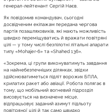
генерал-лейтенант Сергій Наєв.
Як повідомив командувач, сьогодні
досвідченим екіпажам передана чергова
партія позашляховиків, які мають можливість
швидко переміщуватись й вражати повітряні
цілі — у тому числі безпілотні літальні апарати
типу «Mohajer-6» та «Shahed 136».
«Зокрема, ці групи виконуватимуть завдання
на найнебезпечніших ділянках, звідки
здійснюватиметься підліт ворожих БПЛА,
крилатих ракет або авіації. Робота полягає в
тому, що мобільний вогневий підрозділ
висовується на визначене місце,
відпрацьовує заданий азимут підльоту
повітряної цілі й так само швидко