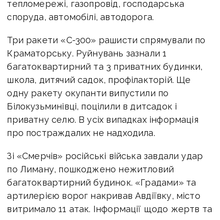
тепломережі, газопровід, господарська
споруда, автомобілі, автодорога.
Три ракети «С-300» рашисти спрямували по
Краматорську. Руйнувань зазнали 1
багатоквартирний та 3 приватних будинки,
школа, дитячий садок, профілакторій. Ще
одну ракету окупанти випустили по
Білокузьминівці, поцілили в дитсадок і
приватну селю. В усіх випадках інформація
про постраждалих не надходила.
Зі «Смерчів» російські війська завдали удар
по Лиману, пошкоджено нежитловий
багатоквартирний будинок. «Градами» та
артилерією ворог накривав Авдіївку, місто
витримало 11 атак. Інформації щодо жертв та