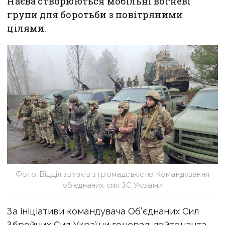
Наєва створюються мобільні вогневі
групи для боротьби з повітряними
цілями.
Фото: Відділ зв’язків з громадськістю Командування
об’єднаних сил ЗС України
За ініціативи командувача Об’єднаних Сил
Збройних Сил України генерал-лейтенанта