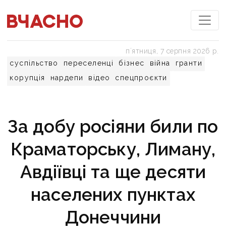
пʼятниця, 7 серпня 2026 р.
суспільство
переселенці
бізнес
війна
гранти
корупція
нардепи
відео
спецпроєкти
За добу росіяни били по
Краматорську, Лиману,
Авдіївці та ще десяти
населених пунктах
Донеччини