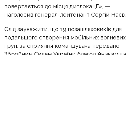
повертається до місця дислокації», —
наголосив генерал-лейтенант Сергій Наєв.
Слід зауважити, що 19 позашляховиків для
подальшого створення мобільних вогневих
груп, за сприяння командувача передано
Збройним Силам України благодійниками в
межах програми «ГЕРОЙCAR». Робота
триває в рамках цивільно-військового
співробітництва. Координатор програми зі
створення мобільних вогневих груп —
старший офіцер Командування підполковник
Борис Кутовий.