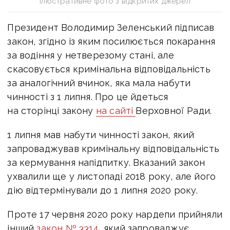
Ілюстративне фото з відкритих джерел
Президент Володимир Зеленський підписав
закон, згідно із яким посилюється покарання
за водіння у нетверезому стані, але
скасовується кримінальна відповідальність
за аналогічний вчинок, яка мала набути
чинності з 1 липня. Про це йдеться
на сторінці закону
на сайті
Верховної Ради.
1 липня мав набути чинності закон, який
запроваджував кримінальну відповідальність
за кермування напідпитку. Вказаний закон
ухвалили ще у листопаді 2018 року, але його
дію відтермінували до 1 липня 2020 року.
Проте 17 червня 2020 року нардепи прийняли
інший
закон № 3314
, який запроваджує