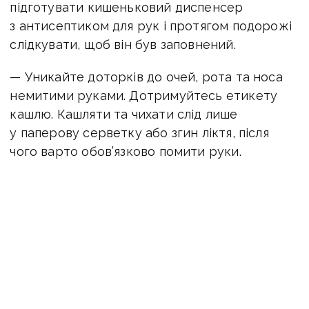
підготувати кишеньковий диспенсер
з антисептиком для рук і протягом подорожі
слідкувати, щоб він був заповнений.
— Уникайте доторків до очей, рота та носа
немитими руками. Дотримуйтесь етикету
кашлю. Кашляти та чихати слід лише
у паперову серветку або згин ліктя, після
чого варто обов’язково помити руки.
— Віддавайте перевагу безконтактним
пристроям: способам оплати, автоматичним
дверям тощо.
— Уникайте тісних контактів з людьми.
Дотримання дистанції не менше 1 метра
допомагає знизити ризик зараження. У місцях