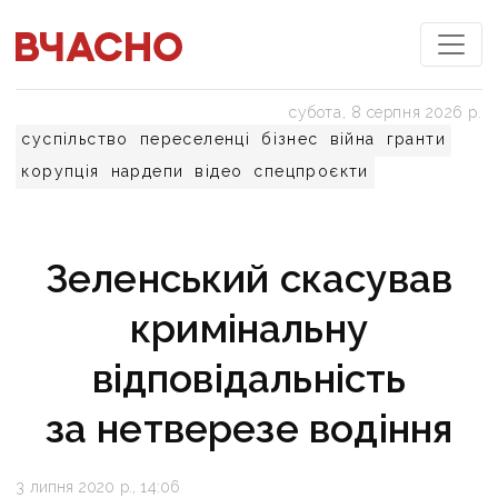
субота, 8 серпня 2026 р.
суспільство
переселенці
бізнес
війна
гранти
корупція
нардепи
відео
спецпроєкти
Зеленський скасував
кримінальну
відповідальність
за нетверезе водіння
3 липня 2020 р., 14:06