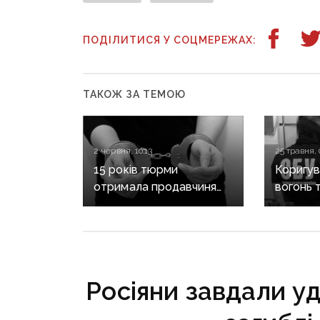
ПОДІЛИТИСЯ У СОЦМЕРЕЖАХ:
ТАКОЖ ЗА ТЕМОЮ
2 червня, 10:13
25 травня, 
15 років тюрми
Коригу
отримала продавчиня
вогонь 
мілітарі-магазину, яка
бойовик
допомагала росіянам
будинку
бомбити Краматорськ
затрима
росіян
Росіяни завдали уд