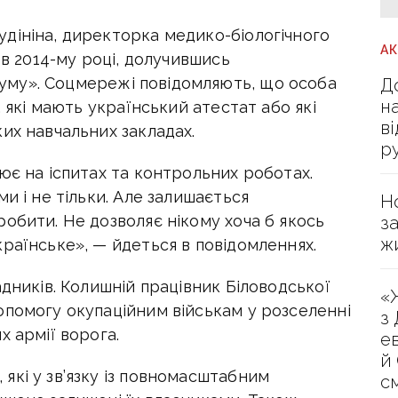
дініна, директорка медико-біологічного
А
 в 2014-му році, долучившись
му». Соцмережі повідомляють, що особа
Д
н
, які мають український атестат або які
в
их навчальних закладах.
р
ює на іспитах та контрольних роботах.
и і не тільки. Але залишається
Н
обити. Не дозволяє нікому хоча б якось
з
ж
раїнське», — йдеться в повідомленнях.
адників. Колишній працівник Біловодської
«
опомогу окупаційним військам у розселенні
з
х армії ворога.
е
й
які у зв’язку із повномасштабним
с