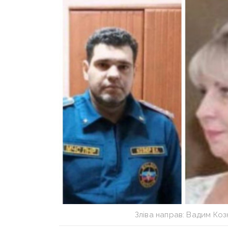
Зліва направ: Вадим Коз