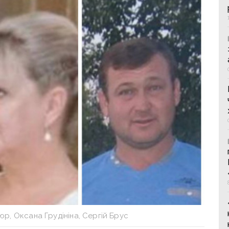
юр, Оксана Грудініна, Сергій Брус