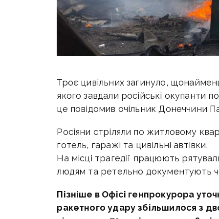
Троє цивільних загинуло, щонаймен
якого завдали російські окупанти по
це повідомив очільник Донеччини П
Росіяни стріляли по житловому квар
готель, гаражі та цивільні автівки.
На місці трагедії працюють рятува
людям та ретельно документують че
Пізніше в
Офісі генпрокурора уточ
ракетного удару збільшилося з дв