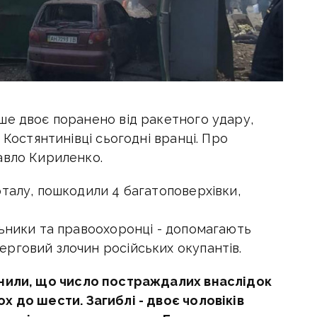
ше двоє поранено від ракетного удару,
 Костянтинівці сьогодні вранці. Про
авло Кириленко.
талу, пошкодили 4 багатоповерхівки,
льники та правоохоронці - допомагають
рговий злочин російських окупантів.
нили, що число
постраждалих внаслідок
ох до шести.
Загиблі - двоє чоловіків