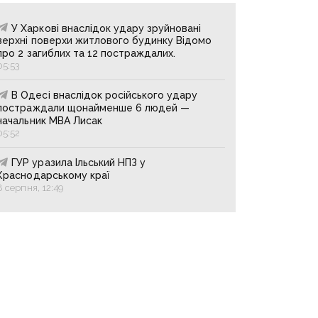
У Харкові внаслідок удару зруйновані
верхні поверхи житлового будинку Відомо
про 2 загиблих та 12 постраждалих.
05:53
В Одесі внаслідок російського удару
постраждали щонайменше 6 людей —
начальник МВА Лисак
05:52
ГУР уразила Ільський НПЗ у
Краснодарському краї
8 серпня, 12:49