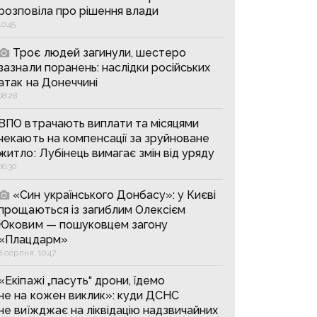
розповіла про рішення влади
10:45
Троє людей загинули, шестеро
зазнали поранень: наслідки російських
атак на Донеччині
08:28
ВПО втрачають виплати та місяцями
чекають на компенсації за зруйноване
житло: Лубінець вимагає змін від уряду
06:30
«Син українського Донбасу»: у Києві
прощаються із загиблим Олексієм
Юковим — пошуковцем загону
«Плацдарм»
8 серпня, 10:47
«Екіпажі „пасуть“ дрони, їдемо
не на кожен виклик»: куди ДСНС
не виїжджає на ліквідацію надзвичайних