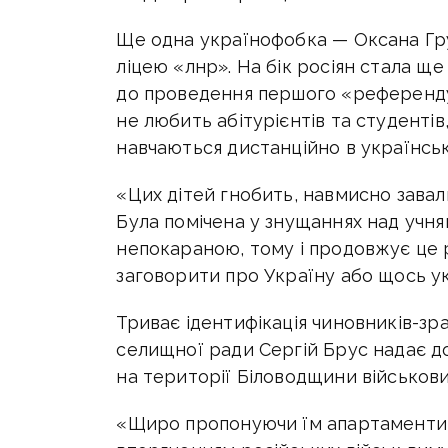
Ще одна українофобка — Оксана Гру
ліцею
«
лнр». На бік росіян стала ще
до проведення першого
«
референду
не любить абітурієнтів та студентів
навчаються дистанційно в українськ
«Цих дітей гнобить, навмисно завал
Була помічена у знущаннях над учням
непокараною, тому і продовжує це р
заговорити про Україну або щось ук
Триває ідентифікація чиновників-зр
селищної ради Сергій Брус надає д
на території Біловодщини військови
«Щиро пропонуючи їм апартаменти, 