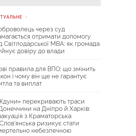
КТУАЛЬНЕ
оброволець через суд
амагається отримати допомогу
ід Світлодарської МВА: як громада
уйнує довіру до влади
ові правила для ВПО: що змінить
акон і чому він ще не гарантує
итла та виплат
Ждуни» перекривають траси
 Донеччини на Дніпро й Харків:
вакуація з Краматорська
 Слов’янська ризикує стати
мертельно небезпечною