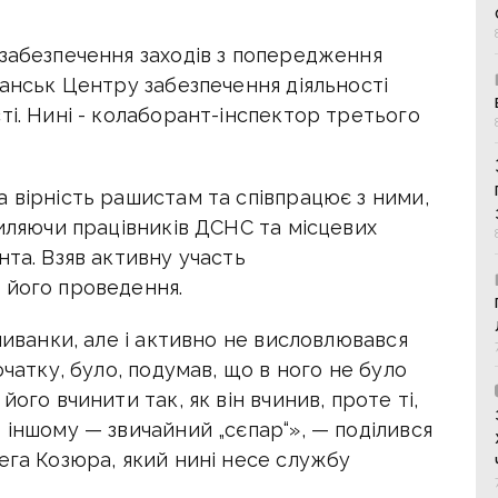
 забезпечення заходів з попередження
чанськ Центру забезпечення діяльності
ті. Нині - колаборант-інспектор третього
 вірність рашистам та співпрацює з ними,
хиляючи працівників ДСНС та місцевих
нта. Взяв активну участь
 його проведення.
шиванки, але і активно не висловлювався
очатку, було, подумав, що в ного не було
ого вчинити так, як він вчинив, проте ті,
 іншому — звичайний „сєпар“», — поділився
ега Козюра, який нині несе службу