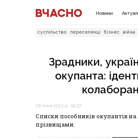
Новини
Актуал
суспільство
переселенці
бізнес
війна
Зрадники, украї
окупанта: іден
колаборан
28 січня 2023 р., 09:37
Списки пособників окупантів н
прізвищами.