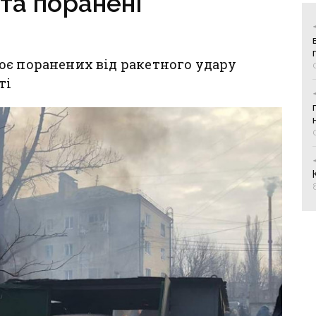
 та поранені
оє поранених від ракетного удару
ті