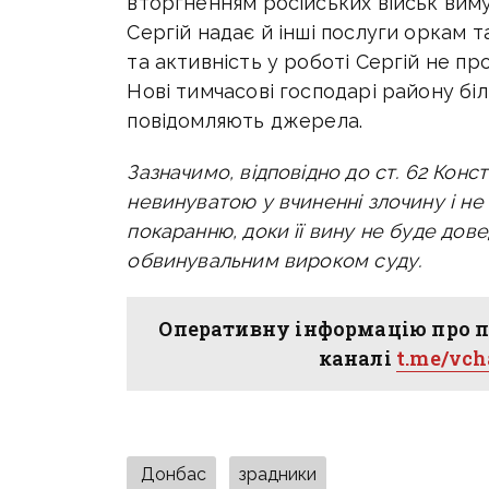
вторгненням російських військ вим
Сергій надає й інші послуги оркам т
та активність у роботі Сергій не пр
Нові тимчасові господарі району бі
повідомляють джерела.
Зазначимо,
відповідно до ст. 62 Конс
невинуватою у вчиненні злочину і н
покаранню, доки її вину не буде дов
обвинувальним вироком суду.
Оперативну інформацію про п
каналі
t.me/vc
Донбас
зрадники