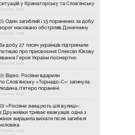
ситуацій у Краматорську та Слов’янську
8 серпня, 09:00
Один загиблий і 15 поранених за добу:
ворог масовано обстріляв Донеччину
8 серпня, 07:08
За добу 27 тисяч українців підтримали
петицію про присвоєння Олексію Юкову
звання Героя України посмертно
8 серпня, 07:00
Відео. Росіяни вдарили
по Слов’янську «Торнадо-С»: загинула
людина, п’ятеро поранені
7 серпня, 16:27
«Росіяни знищують цілі вулиці»:
з Дружківки триває евакуація, одна з
жінок вирішила виїхати після загибелі
чоловіка
7 серпня, 13:05