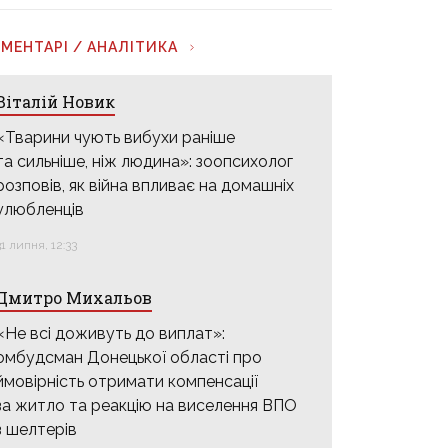
МЕНТАРІ / АНАЛІТИКА
Віталій Новик
«Тварини чують вибухи раніше
та сильніше, ніж людина»: зоопсихолог
розповів, як війна впливає на домашніх
улюбленців
31 липня, 12:33
Дмитро Михальов
«Не всі доживуть до виплат»:
омбудсман Донецької області про
ймовірність отримати компенсації
за житло та реакцію на виселення ВПО
з шелтерів