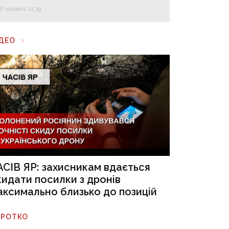
16 червня, 11:39
ІДЕО
АСІВ ЯР: захисникам вдається
кидати посилки з дронів
аксимально близько до позицій
ОРОТКО