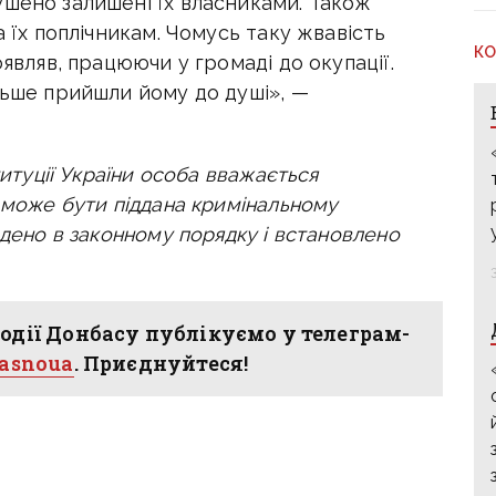
ушено залишені їх власниками. Також
а їх поплічникам. Чомусь таку жвавість
КО
оявляв, працюючи у громаді до окупації.
льше прийшли йому до душі», —
титуції України особа вважається
е може бути піддана кримінальному
едено в законному порядку і встановлено
одії Донбасу публікуємо у телеграм-
hasnoua
. Приєднуйтеся!