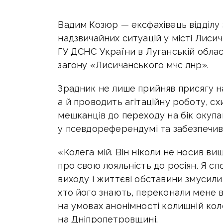
Вадим Козюр — ексфахівець відділу
надзвичайних ситуацій у місті Лиси
ГУ ДСНС України в Луганській облас
загону
«
Лисичанського мчс лнр».
Зрадник не лише прийняв присягу на
а й проводить агітаційну роботу, с
мешканців до переходу на бік окупа
у псевдореферендумі та забезпечив
«Колега мій. Він ніколи не носив ви
про свою лояльність до росіян. Я сп
виходу і життєві обставини змусили й
хто його знають, переконали мене в
на умовах анонімності колишній кол
на Дніпропетровщині.