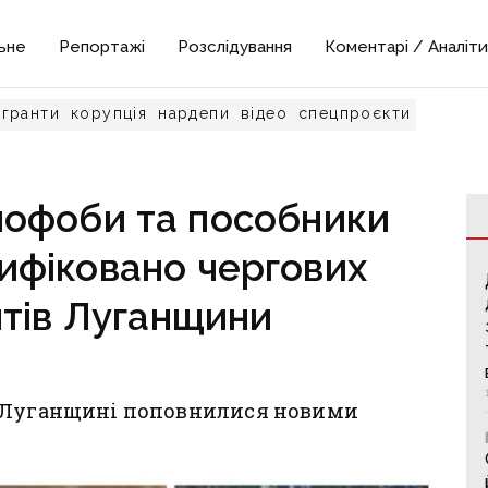
ьне
Репортажі
Розслідування
Коментарі / Аналіти
гранти
корупція
нардепи
відео
спецпроєкти
нофоби та пособники
тифіковано чергових
тів Луганщини
а Луганщині поповнилися новими