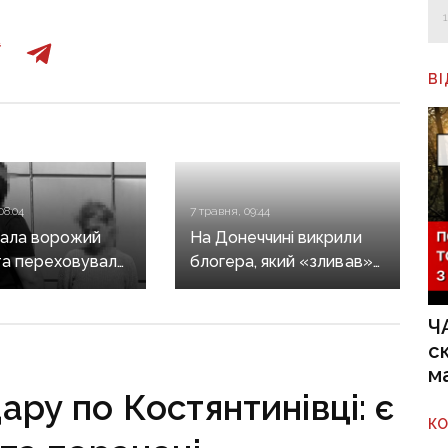
В
08:04
7 травня, 09:44
вала ворожий
На Донеччині викрили
та переховувала
блогера, який «зливав»
а рф у власному
позиції Сил оборони
: на Донеччині
у соцмережах
Ч
ли агентку
с
м
ару по Костянтинівці: є
К