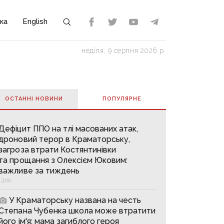
ка
English
неділя, 9 серпня 2026 р.
ОСТАННІ НОВИНИ
ПОПУЛЯРНE
Дефіцит ППО на тлі масованих атак,
дроновий терор в Краматорську,
загроза втрати Костянтинівки
та прощання з Олексієм Юковим:
важливе за тиждень
13:00
У Краматорську названа на честь
Степана Чубенка школа може втратити
його ім'я: мама загиблого героя