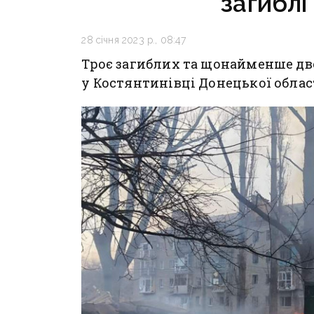
загиблі
28 січня 2023 р., 08:47
Троє загиблих та щонайменше дв
у Костянтинівці Донецької облас