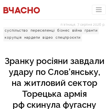
пʼятниця, 7 серпня 2026 р.
суспільство
переселенці
бізнес
війна
гранти
корупція
нардепи
відео
спецпроєкти
Зранку росіяни завдали
удару по Слов’янську,
на житловий сектор
Торецька армія
рф скинула фугасну