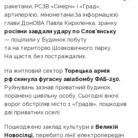
ракетами, РСЗВ «Смерч» і «Град»,
артилерією, мінометами.За інформацією
глави ДонОВА Павла Кириленка, з
ранку
росіяни завдали удару по Слов’янську
— поцілили у Будинок побуту
та на територію Шовковичного парку.
На щастя, без постраждалих.
На житловий сектор
Торецька
армія
рф скинула фугасну авіабомбу ФАБ-250.
Руйнувань зазнав приватний будинок,
поранено цивільну особу. Сьогодні вночі
ворог обстріляв місто з «Градів», пошкодив
дві приватних оселі.
Пошкоджено заклад культури в
Великій
Новосілці,
перебито лінії електропередач