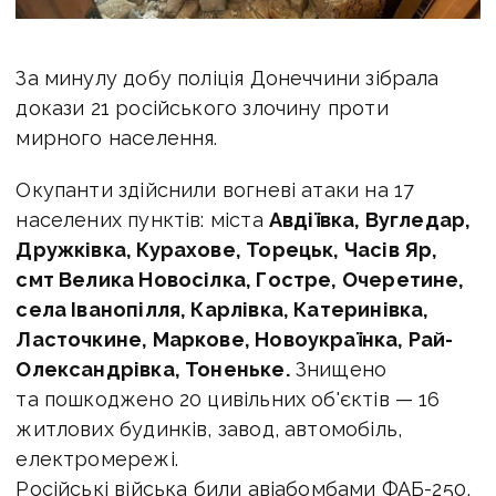
За минулу добу поліція Донеччини зібрала
докази 21 російського злочину проти
мирного населення.
Окупанти здійснили вогневі атаки на 17
населених пунктів: міста
Авдіївка, Вугледар,
Дружківка, Курахове, Торецьк, Часів Яр,
смт Велика Новосілка, Гостре, Очеретине,
села Іванопілля, Карлівка, Катеринівка,
Ласточкине, Маркове, Новоукраїнка, Рай-
Олександрівка, Тоненьке.
Знищено
та пошкоджено 20 цивільних об'єктів — 16
житлових будинків, завод, автомобіль,
електромережі.
Російські війська били авіабомбами ФАБ-250,