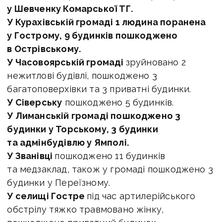
у Шевченку Комарської ТГ.
У Курахівській громаді 1 людина поранена
у Гострому, 9 будинків пошкоджено
в Острівському.
У Часовоярській громаді
зруйновано 2
нежитлові будівлі, пошкоджено 3
багатоповерхівки та 3 приватні будинки.
У Сіверську
пошкоджено 5 будинків.
У Лиманській громаді пошкоджено 3
будинки у Торському, 3 будинки
та адмінбудівлю у Ямполі.
У Званівці
пошкоджено 11 будинків
та медзаклад, також у громаді пошкоджено 3
будинки у Переїзному.
У селищі Гостре
під час артилерійського
обстрілу тяжко травмовано жінку,