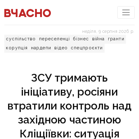
неділя, 9 серпня 2026 р.
суспільство
переселенці
бізнес
війна
гранти
корупція
нардепи
відео
спецпроєкти
ЗСУ тримають
ініціативу, росіяни
втратили контроль над
західною частиною
Кліщіївки: ситуація