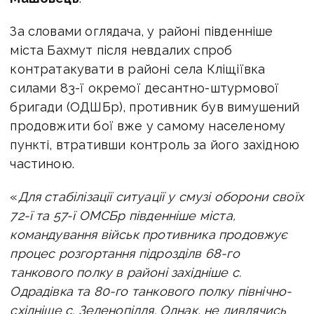
За словами оглядача, у районі південніше
міста Бахмут після невдалих спроб
контратакувати в районі села Кліщіївка
силами 83-ї окремої десантно-штурмової
бригади (ОДШБр), противник був вимушений
продовжити бої вже у самому населеному
пункті, втративши контроль за його західною
частиною.
«
Для стабілізації ситуації у смузі оборони своїх
72-ї та 57-ї ОМСБр південніше міста,
командування військ противника продовжує
процес розгортання підрозділв 68-го
танкового полку в районі західніше с.
Одрадівка та 80-го танкового полку північно-
східніше с. Зеленопілля. Однак, не дивлячись