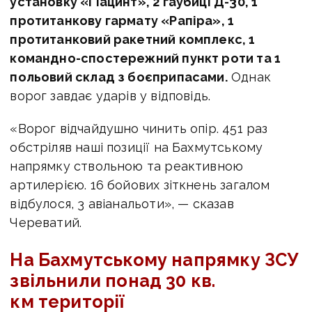
установку «Гіацинт», 2 гаубиці Д-30, 1
протитанкову гармату «Рапіра», 1
протитанковий ракетний комплекс, 1
командно-спостережний пункт роти та 1
польовий склад з боєприпасами.
Однак
ворог завдає ударів у відповідь.
«
Ворог відчайдушно чинить опір. 451 раз
обстріляв наші позиції на Бахмутському
напрямку ствольною та реактивною
артилерією. 16 бойових зіткнень загалом
відбулося, 3
авіанальоти
», — сказав
Череватий.
На Бахмутському напрямку ЗСУ
звільнили понад 30 кв.
км території