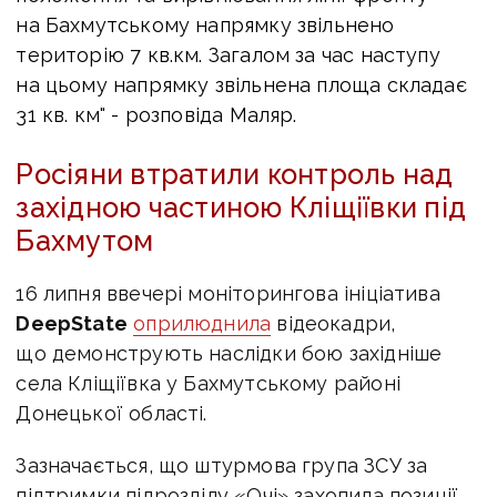
на Бахмутському напрямку звільнено
територію 7 кв.км. Загалом за час наступу
на цьому напрямку звільнена площа складає
31 кв. км" - розповіда Маляр.
Росіяни втратили контроль над
західною частиною Кліщіївки під
Бахмутом
16 липня ввечері моніторингова ініціатива
DeepState
оприлюднила
відеокадри,
що демонструють наслідки бою західніше
села Кліщіївка у Бахмутському районі
Донецької області.
Зазначається, що штурмова група ЗСУ за
підтримки підрозділу «Очі» захопила позиції