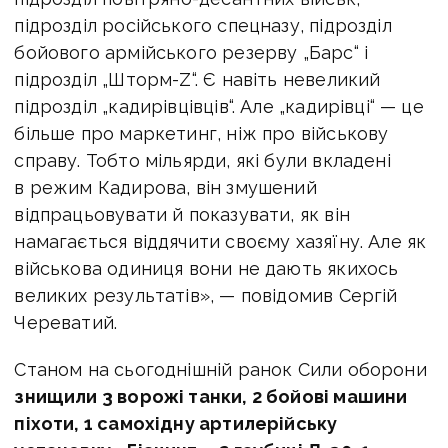
підрозділ російського спецназу, підрозділ
бойового армійського резерву „Барс“ і
підрозділ „Шторм-Z“. Є навіть невеликий
підрозділ „кадирівцівців“. Але „кадирівці“ — це
більше про маркетинг, ніж про військову
справу. Тобто мільярди, які були вкладені
в режим Кадирова, він змушений
відпрацьовувати й показувати, як він
намагається віддячити своєму хазяїну. Але як
військова одиниця вони не дають якихось
великих результатів», — повідомив Сергій
Череватий.
Станом на сьогоднішній ранок
Сили оборони
знищили
3 ворожі танки,
2 бойові машини
піхоти, 1 самохідну артилерійську