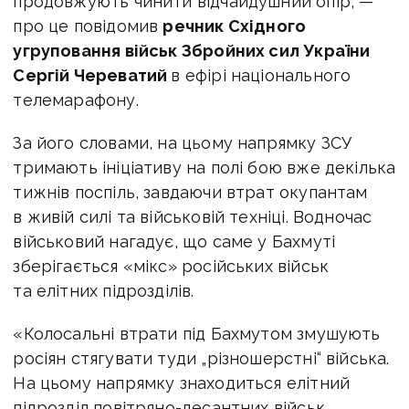
продовжують чинити відчайдушний опір,
—
про це повідомив
речник Східного
угруповання військ Збройних сил України
Сергій Череватий
в ефірі національного
телемарафону.
За його словами, на цьому напрямку ЗСУ
тримають ініціативу на полі бою вже декілька
тижнів поспіль, завдаючи втрат окупантам
в живій силі та військовій техніці. Водночас
військовий нагадує, що саме у Бахмуті
зберігається «мікс» російських військ
та елітних підрозділів.
«Колосальні втрати під Бахмутом змушують
росіян стягувати туди „різношерстні“ війська.
На цьому напрямку знаходиться елітний
підрозділ повітряно-десантних військ,