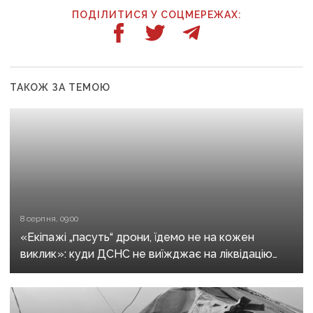
ПОДІЛИТИСЯ У СОЦМЕРЕЖАХ:
ТАКОЖ ЗА ТЕМОЮ
8 серпня, 09:00
«Екіпажі „пасуть“ дрони, їдемо не на кожен
виклик»: куди ДСНС не виїжджає на ліквідацію
надзвичайних ситуацій у Краматорську
та Слов’янську