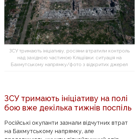
ЗСУ тримають ініціативу, росіяни втратили контроль
над західною частиною Кліщіївки: ситуація на
Бахмутському напрямку/фото з відкритих джерел
ЗСУ тримають ініціативу на полі
бою вже декілька тижнів поспіль
Російські окупанти зазнали відчутних втрат
на Бахмутському напрямку, але