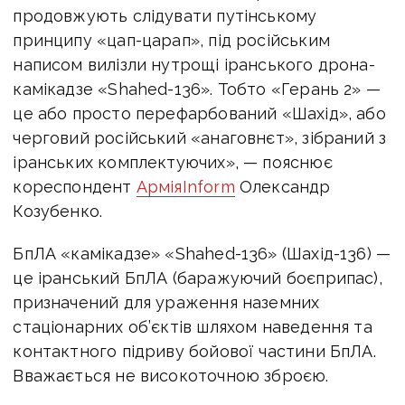
продовжують слідувати путінському
принципу «цап-царап», під російським
написом вилізли нутрощі іранського дрона-
камікадзе «Shahed-136». Тобто «Герань 2» —
це або просто перефарбований «Шахід», або
черговий російський «анаговнєт», зібраний з
іранських комплектуючих», — пояснює
кореспондент
АрміяInform
Олександр
Козубенко.
БпЛА «камікадзе» «Shahed-136» (Шахід-136) —
це іранський БпЛА (баражуючий боєприпас),
призначений для ураження наземних
стаціонарних об’єктів шляхом наведення та
контактного підриву бойової частини БпЛА.
Вважається не високоточною зброєю.