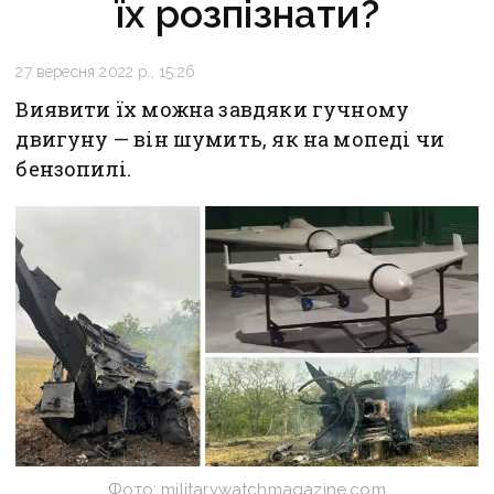
їх розпізнати?
27 вересня 2022 р., 15:26
Виявити їх можна завдяки гучному
двигуну — він шумить, як на мопеді чи
бензопилі.
Фото: militarywatchmagazine.com