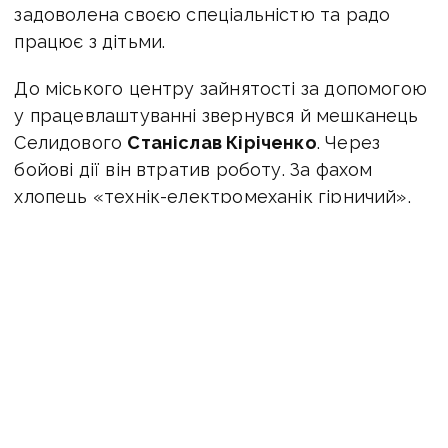
задоволена своєю спеціальністю та радо
працює з дітьми.
До міського центру зайнятості за допомогою
у працевлаштуванні звернувся й мешканець
Селидового
Станіслав Кіріченко
. Через
бойові дії він втратив роботу. За фахом
хлопець «технік-електромеханік гірничий»,
але досвід роботи був різноманітний: від
підсобного робітника до налагоджувальника
устаткування у виробництві харчової
продукції.
Станіслав був готовий розглядати пропозиції
роботи не тільки у рідному місті, а і за його
межами. Безробітний сумлінно виконував всі
заходи, визначені індивідуальним планом