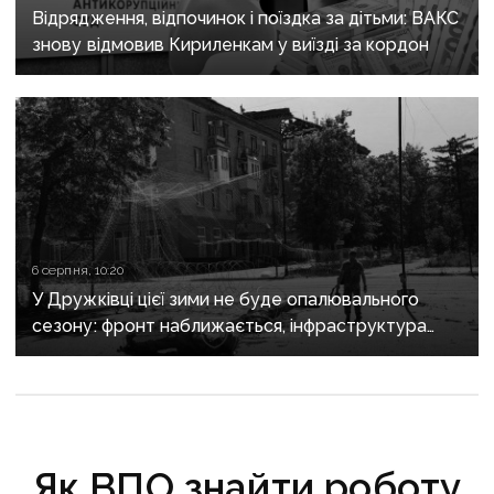
Відрядження, відпочинок і поїздка за дітьми: ВАКС
знову відмовив Кириленкам у виїзді за кордон
6 серпня, 10:20
У Дружківці цієї зими не буде опалювального
сезону: фронт наближається, інфраструктура
критично зруйнована
Як ВПО знайти роботу