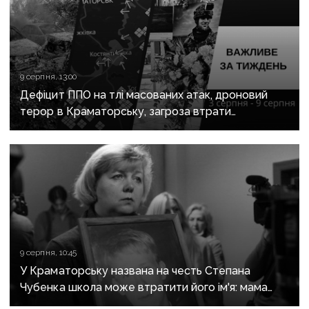
9 серпня, 13:00
Дефіцит ППО на тлі масованих атак, дроновий
терор в Краматорську, загроза втрати
Костянтинівки та прощання з Олексієм Юковим:
важливе за тиждень
9 серпня, 10:45
У Краматорську названа на честь Степана
Чубенка школа може втратити його ім'я: мама
загиблого героя розповіла про рішення влади