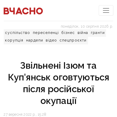
понеділок, 10 серпня 2026 р.
суспільство
переселенці
бізнес
війна
гранти
корупція
нардепи
відео
спецпроєкти
Звільнені Ізюм та
Куп'янськ оговтуються
після російської
окупації
27 вересня 2022 р., 15:28