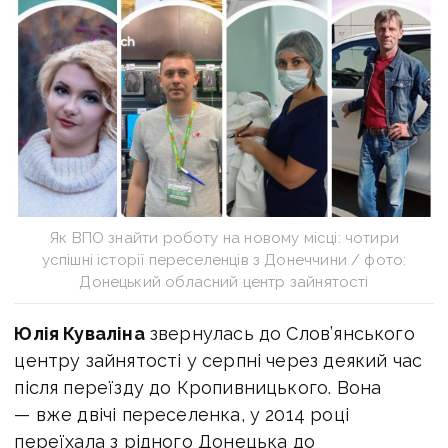
Як ВПО знайти роботу на новому місці: чотири
успішні історії переселенців з Донеччини / фото:
Донецький обласний центр зайнятості
Юлія Куваліна
звернулась до Слов’янського
центру зайнятості у серпні через деякий час
після переїзду до Кропивницького. Вона
— вже двічі переселенка, у 2014 році
переїхала з рідного Донецька до