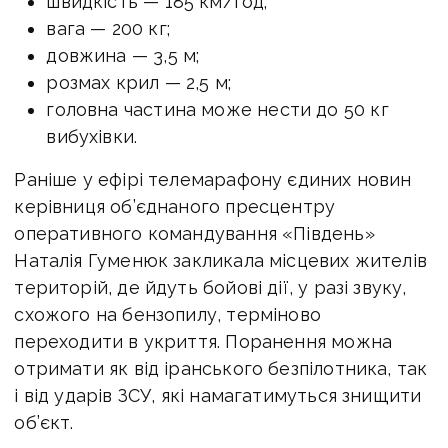
швидкість — 185 км/год;
вага — 200 кг;
довжина — 3,5 м;
розмах крил — 2,5 м;
головна частина може нести до 50 кг
вибухівки.
Раніше у ефірі телемарафону єдиних новин
керівниця об’єднаного пресцентру
оперативного командування «Південь»
Наталія Гуменюк закликала місцевих жителів
територій, де йдуть бойові дії, у разі звуку,
схожого на бензопилу, терміново
переходити в укриття. Поранення можна
отримати як від іранського безпілотника, так
і від ударів ЗСУ, які намагатимуться знищити
об’єкт.