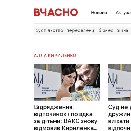
Новини
Актуал
суспільство
переселенці
бізнес
війна
АЛЛА КИРИЛЕНКО
Відрядження,
Суд не 
відпочинок і поїздка
дружин
за дітьми: ВАКС знову
виїхати
відмовив Кириленкам
відпоч