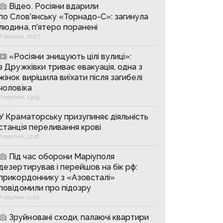
Відео. Росіяни вдарили
по Слов’янську «Торнадо-С»: загинула
людина, п’ятеро поранені
7 серпня, 16:27
«Росіяни знищують цілі вулиці»:
з Дружківки триває евакуація, одна з
жінок вирішила виїхати після загибелі
чоловіка
7 серпня, 13:05
У Краматорську призупиняє діяльність
станція переливання крові
7 серпня, 12:16
Під час оборони Маріуполя
дезертирував і перейшов на бік рф:
прикордоннику з «Азовсталі»
повідомили про підозру
7 серпня, 11:03
Зруйновані сходи, палаючі квартири