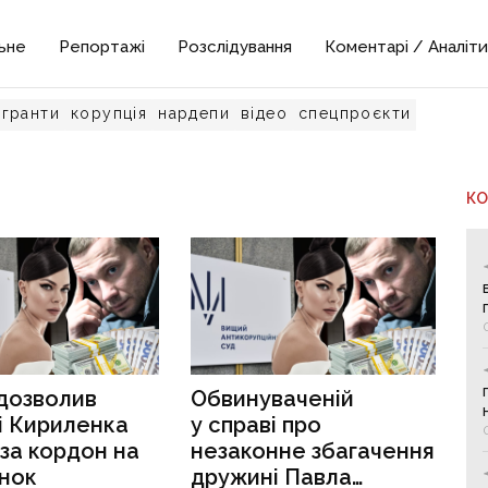
ьне
Репортажі
Розслідування
Коментарі / Аналіти
гранти
корупція
нардепи
відео
спецпроєкти
К
дозволив
Обвинуваченій
і Кириленка
у справі про
 за кордон на
незаконне збагачення
инок
дружині Павла