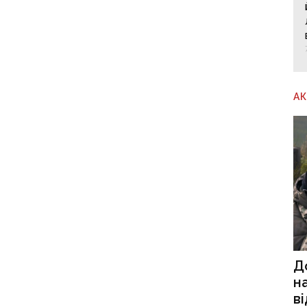
А
Д
н
в