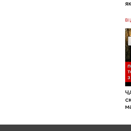
я
В
Ч
с
м