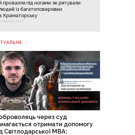
й провалля під ногами: як рятували
людей із багатоповерхівки
в Краматорську
7 серпня, 10:17
КТУАЛЬНЕ
оброволець через суд
амагається отримати допомогу
ід Світлодарської МВА: