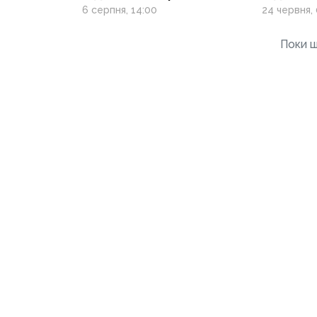
у виїзді за кордон
6 серпня, 14:00
24 червня, 
Поки щ