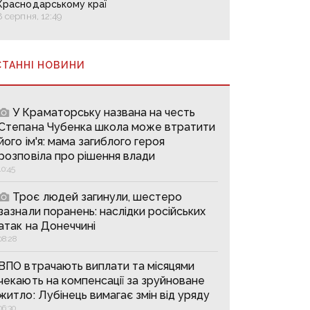
Краснодарському краї
8 серпня, 12:49
СТАННІ НОВИНИ
У Краматорську названа на честь
Степана Чубенка школа може втратити
його ім'я: мама загиблого героя
розповіла про рішення влади
10:45
Троє людей загинули, шестеро
зазнали поранень: наслідки російських
атак на Донеччині
08:28
ВПО втрачають виплати та місяцями
чекають на компенсації за зруйноване
житло: Лубінець вимагає змін від уряду
06:30