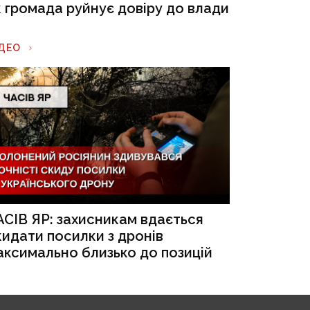
к громада руйнує довіру до влади
ІДЕО
АСІВ ЯР: захисникам вдається
кидати посилки з дронів
аксимально близько до позицій