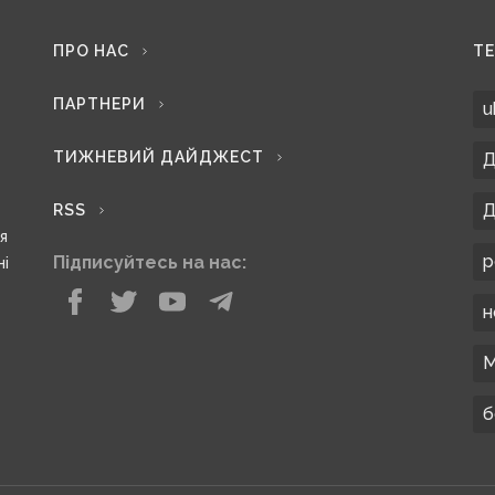
ПРО НАС
Т
ПАРТНЕРИ
u
ТИЖНЕВИЙ ДАЙДЖЕСТ
Д
Д
RSS
ся
р
Підписуйтесь на нас:
ні
н
М
б