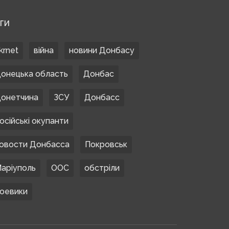
ЕГИ
krnet
війна
новини Донбасу
онецька область
Донбас
онетчина
ЗСУ
Донбасс
осійські окупанти
овости Донбасса
Покровськ
аріуполь
ООС
обстріли
оевики