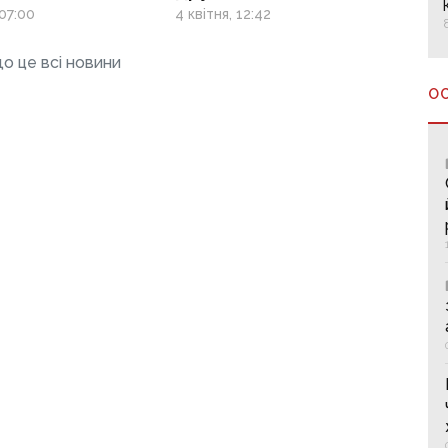
Кириленко суд
07:00
4 квітня, 12:42
продовжив
обмеження
о це всі новини
О