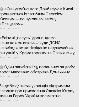
«Син українського Донбасу»: у Києві
прощаються із загиблим Олексієм
Юковим — пошуковцем загону
«Плацдарм»
8 серпня, 10:47
«Екіпажі „пасуть“ дрони, їдемо
не на кожен виклик»: куди ДСНС
не виїжджає на ліквідацію надзвичайних
ситуацій у Краматорську та Слов’янську
8 серпня, 09:00
Один загиблий і 15 поранених за добу:
ворог масовано обстріляв Донеччину
8 серпня, 07:08
За добу 27 тисяч українців підтримали
петицію про присвоєння Олексію Юкову
звання Героя України посмертно
8 серпня, 07:00