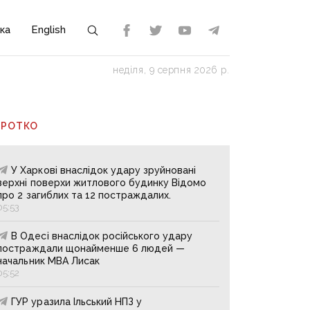
ка
English
неділя, 9 серпня 2026 р.
ОРОТКО
У Харкові внаслідок удару зруйновані
верхні поверхи житлового будинку Відомо
про 2 загиблих та 12 постраждалих.
05:53
В Одесі внаслідок російського удару
постраждали щонайменше 6 людей —
начальник МВА Лисак
05:52
ГУР уразила Ільський НПЗ у