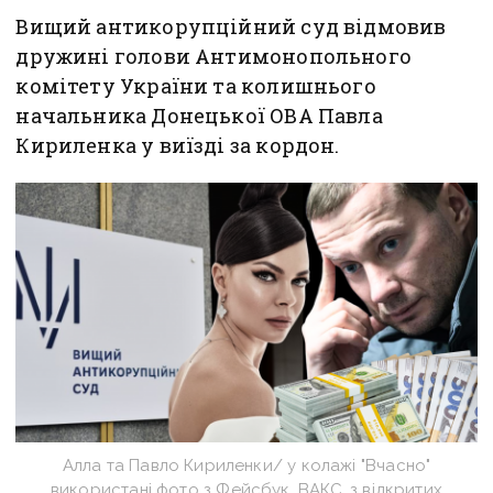
Вищий антикорупційний суд відмовив
дружині голови Антимонопольного
комітету України та колишнього
начальника Донецької ОВА Павла
Кириленка у виїзді за кордон.
Алла та Павло Кириленки/ у колажі "Вчасно"
використані фото з Фейсбук, ВАКС, з відкритих