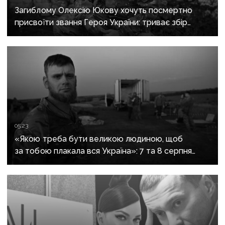
Загиблому Олексію Юкову хочуть посмертно
присвоїти звання Героя України: триває збір
підписів
05:23
«Якою треба бути великою людиною, щоб
за тобою плакала вся Україна»: 7 та 8 серпня
прощаються із засновником організації
«Плацдарм» Олексієм Юковим