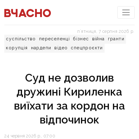
пʼятниця, 7 серпня 2026 р.
суспільство
переселенці
бізнес
війна
гранти
корупція
нардепи
відео
спецпроєкти
Суд не дозволив
дружині Кириленка
виїхати за кордон на
відпочинок
24 червня 2026 р., 07:00