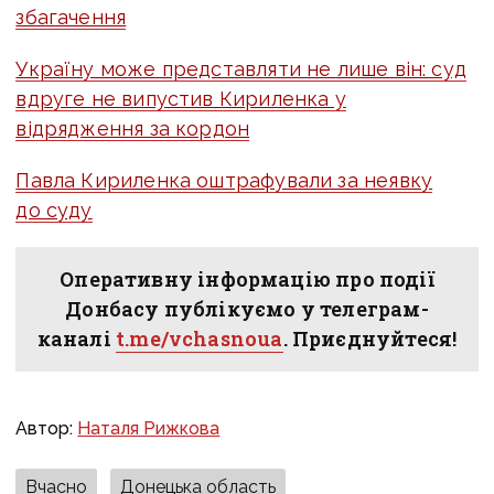
збагачення
Україну може представляти не лише він: суд
вдруге не випустив Кириленка у
відрядження за кордон
Павла Кириленка оштрафували за неявку
до суду
Оперативну інформацію про події
Донбасу публікуємо у телеграм-
каналі
t.me/vchasnoua
. Приєднуйтеся!
Автор:
Наталя Рижкова
Вчасно
Донецька область