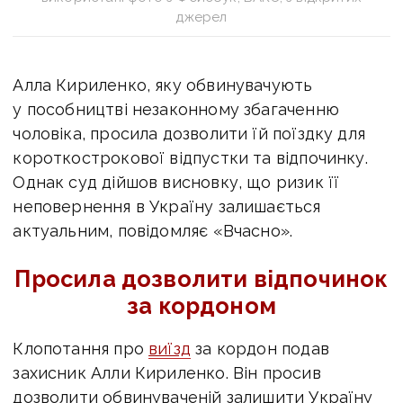
джерел
Алла Кириленко, яку обвинувачують
у пособництві незаконному збагаченню
чоловіка,
просила дозволити їй поїздку для
короткострокової відпустки та відпочинку.
Однак
суд дійшов висновку, що ризик її
неповернення в Україну залишається
актуальним,
повідомляє «Вчасно».
Просила дозволити відпочинок
за кордоном
Клопотання про
виїзд
за кордон подав
захисник Алли Кириленко. Він просив
дозволити
обвинуваченій залишити Україну