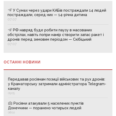
У Сумах через удари КАБів постраждали 14 людей
постраждали, серед них — 14-річна дитина
07:07
РФ навряд буде робити паузу в масованих
обстрілах, навіть попри намір створити запас ракет і
дронів перед зимовим періодом — Скібіцький
07:07
ОСТАННІ НОВИНИ
Передавав росіянам позиції військових та рух дронів:
у Краматорську затримали адміністратора Telegram-
каналу
09:05
Росіяни атакували 5 населених пунктів
Донеччини — поранено чотирьох людей
08:02