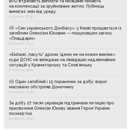
ВПО втрачають виплати та місяцями чекають
на компенсації за зруйноване житло: Лубінець
вимагає змін від уряду
9 серпня, 06:30
«Син українського Донбасу»: у Києві прощаються із
загиблим Олексієм Юковим — пошуковцем загону
«Плацдарм»
8 серпня, 10:47
«Екіпажі „пасуть“ дрони, їдемо не на кожен виклик»:
куди ДСНС не виїжджає на ліквідацію надзвичайних
ситуацій у Краматорську та Слов’янську
8 серпня, 09:00
Один загиблий і 15 поранених за добу: ворог
масовано обстріляв Донеччину
8 серпня, 07:08
За добу 27 тисяч українців підтримали петицію про
присвоєння Олексію Юкову звання Героя України
посмертно
8 серпня, 07:00