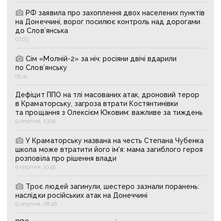
РФ заявила про захоплення двох населених пунктів
на Донеччині, ворог посилює контроль над дорогами
до Слов’янська
07:03
Сім «Молній-2» за ніч: росіяни двічі вдарили
по Слов’янську
05:41
Дефіцит ППО на тлі масованих атак, дроновий терор
в Краматорську, загроза втрати Костянтинівки
та прощання з Олексієм Юковим: важливе за тиждень
9 серпня, 13:00
У Краматорську названа на честь Степана Чубенка
школа може втратити його ім'я: мама загиблого героя
розповіла про рішення влади
9 серпня, 10:45
Троє людей загинули, шестеро зазнали поранень:
наслідки російських атак на Донеччині
9 серпня, 08:28