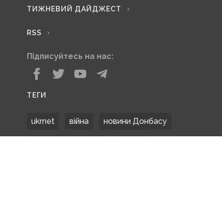
ТИЖНЕВИЙ ДАЙДЖЕСТ
RSS
Підписуйтесь на нас:
ТЕГИ
ukrnet
війна
новини Донбасу
Донецька область
Донбас
Донетчина
ЗСУ
Донбасс
російські окупанти
новости Донбасса
Покровськ