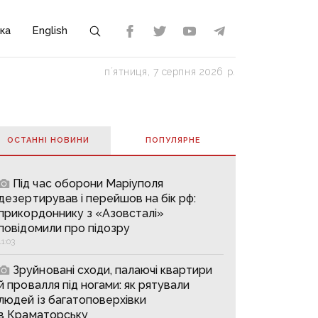
ка
English
пʼятниця, 7 серпня 2026 р.
ОСТАННІ НОВИНИ
ПОПУЛЯРНE
Під час оборони Маріуполя
дезертирував і перейшов на бік рф:
прикордоннику з «Азовсталі»
повідомили про підозру
11:03
Зруйновані сходи, палаючі квартири
й провалля під ногами: як рятували
людей із багатоповерхівки
в Краматорську