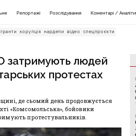
ьне
Репортажі
Розслідування
Коментарі / Аналіти
гранти
корупція
нардепи
відео
спецпроєкти
О затримують людей
хтарських протестах
нщині, де сьомий день продовжується
хті «Комсомольська», бойовики
тримують протестувальників.