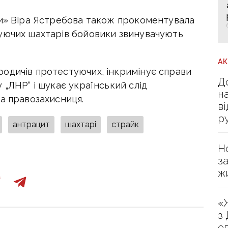
пи» Віра Ястребова також прокоментувала
уючих шахтарів бойовики звинувачують
А
одичів протестуючих, інкримінує справи
Д
 „ЛНР“ і шукає український слід
н
а правозахисниця.
в
р
антрацит
шахтарі
страйк
Н
з
ж
«
з
е