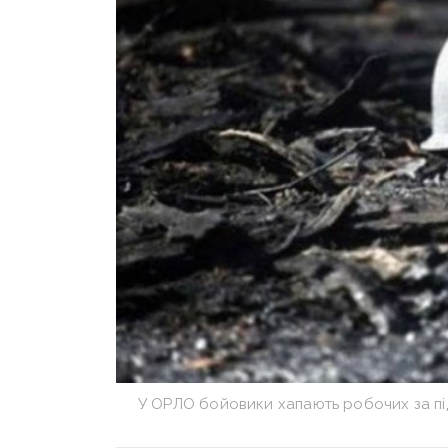
У ОРЛО бойовики хапають робочих за пі