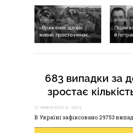
30 липня, 13:54
18 липня, 0
«Враження, що він
Пішли в
живий, просто немає
й потра
можливості приїхати»:
бойовик
пам’яті Степана Чубенка,
й Луган
якого закатували
до 15 р
бойовики за любов
до України
683 випадки за до
зростає кількіст
12 червня 2020 р., 09:24
В Україні зафіксовано 29753 випа