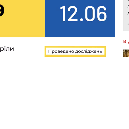
В
Ч
с
Фото: МОЗ
м