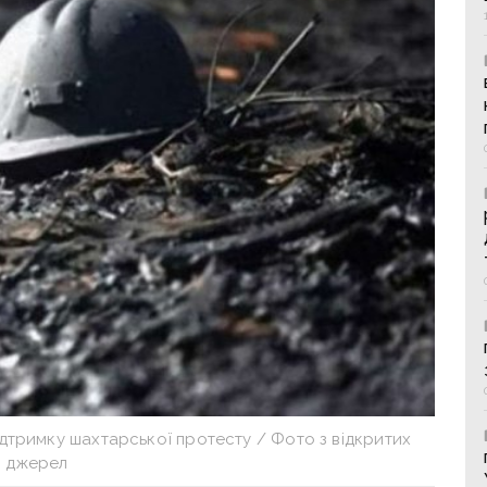
дтримку шахтарської протесту / Фото з відкритих
джерел