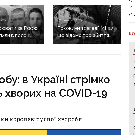
й
с
6:00
17 липня, 10:00
оювати за Росію
Роковини трагедії MH17:
КО
пили в полон:
що відомо про збиття
ів з Донеччини
боїнга на Донбасі після
щини засудили
12 років з дня
оків тюрми
катастрофи
бу: в Україні стрімко
ь хворих на COVID-19
дки коронавірусної хвороби.