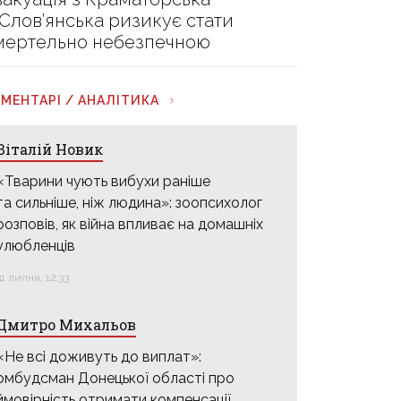
 Слов’янська ризикує стати
мертельно небезпечною
МЕНТАРІ / АНАЛІТИКА
Віталій Новик
«Тварини чують вибухи раніше
та сильніше, ніж людина»: зоопсихолог
розповів, як війна впливає на домашніх
улюбленців
31 липня, 12:33
Дмитро Михальов
«Не всі доживуть до виплат»:
омбудсман Донецької області про
ймовірність отримати компенсації