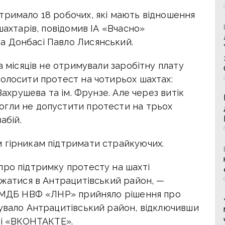
тримало 18 робочих, які мають відношення
шахтарів, повідомив ІА «Вчасно»
а Донбасі Павло Лисянський.
а місяців не отримували заробітну плату
голосити протест на чотирьох шахтах:
Вахрушева та ім. Фрунзе. Але через витік
огли не допустити протести на трьох
абій.
 гірникам підтримати страйкуючих.
про підтримку протесту на шахті
джатися в Антрацитівський район, —
і МДБ НВФ «ЛНР» прийняло рішення про
кувало Антрацитівський район, відключивши
жі «ВКОНТАКТЕ».