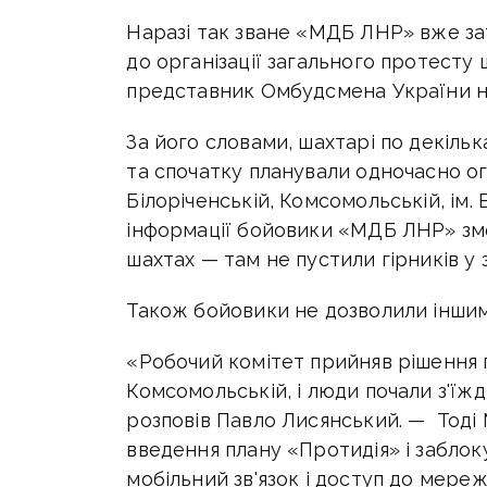
Наразі так зване «МДБ ЛНР» вже за
до організації загального протесту 
представник Омбудсмена України н
За його словами, шахтарі по декільк
та спочатку планували одночасно о
Білоріченській, Комсомольській, ім. 
інформації бойовики «МДБ ЛНР» зм
шахтах — там не пустили гірників у з
Також бойовики не дозволили іншим
«Робочий комітет прийняв рішення 
Комсомольській, і люди почали з'їж
розповів Павло Лисянський. — Тод
введення плану «Протидія» і забло
мобільний зв'язок і доступ до мере