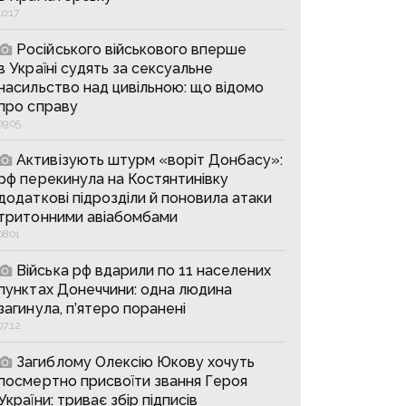
10:17
Російського військового вперше
в Україні судять за сексуальне
насильство над цивільною: що відомо
про справу
09:05
Активізують штурм «воріт Донбасу»:
рф перекинула на Костянтинівку
додаткові підрозділи й поновила атаки
тритонними авіабомбами
08:01
Війська рф вдарили по 11 населених
пунктах Донеччини: одна людина
загинула, п’ятеро поранені
07:12
Загиблому Олексію Юкову хочуть
посмертно присвоїти звання Героя
України: триває збір підписів