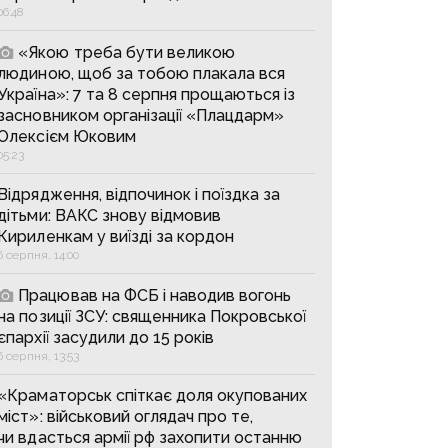
06:48
«Якою треба бути великою
людиною, щоб за тобою плакала вся
Україна»: 7 та 8 серпня прощаються із
засновником організації «Плацдарм»
Олексієм Юковим
05:23
Відрядження, відпочинок і поїздка за
дітьми: ВАКС знову відмовив
Кириленкам у виїзді за кордон
6 серпня, 14:00
Працював на ФСБ і наводив вогонь
на позиції ЗСУ: священника Покровської
єпархії засудили до 15 років
6 серпня, 13:53
«Краматорськ спіткає доля окупованих
міст»: військовий оглядач про те,
чи вдасться армії рф захопити останню