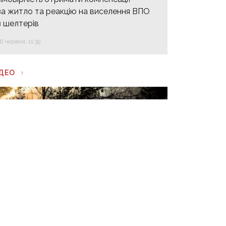
за житло та реакцію на виселення ВПО
з шелтерів
16 червня, 11:39
ІДЕО
АСІВ ЯР: захисникам вдається
кидати посилки з дронів
аксимально близько до позицій