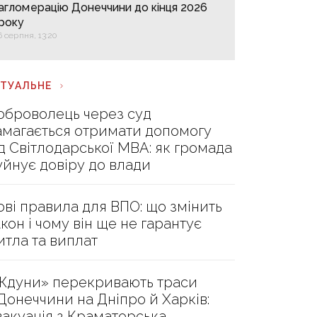
агломерацію Донеччини до кінця 2026
року
6 серпня, 13:20
КТУАЛЬНЕ
оброволець через суд
амагається отримати допомогу
ід Світлодарської МВА: як громада
уйнує довіру до влади
ові правила для ВПО: що змінить
акон і чому він ще не гарантує
итла та виплат
Ждуни» перекривають траси
 Донеччини на Дніпро й Харків:
вакуація з Краматорська