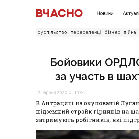
Новини
Актуал
суспільство
переселенці
бізнес
війна
Бойовики ОРДЛ
за участь в ша
12 червня 2020 р., 10:01
В Антрациті на окупованій Луга
підземний страйк гірників на ша
затримують робітників, які під