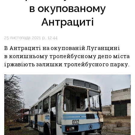
в окупованому
Антрациті
25 листопада 2021 р., 12:44
В Антрациті на окупованій Луганщині
в колишньому тролейбусному депо міста
іржавіють залишки тролейбусного парку.