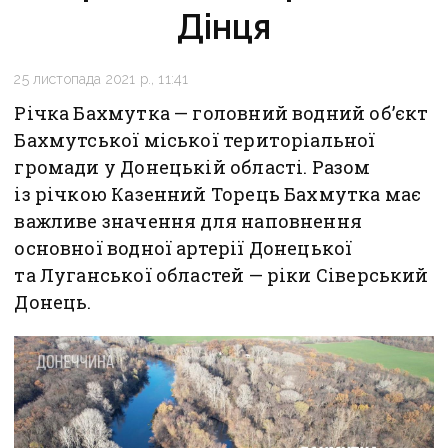
Дінця
25 листопада 2021 р., 11:41
Річка Бахмутка — головний водний об’єкт
Бахмутської міської територіальної
громади у Донецькій області. Разом
із річкою Казенний Торець Бахмутка має
важливе значення для наповнення
основної водної артерії Донецької
та Луганської областей — ріки Сіверський
Донець.