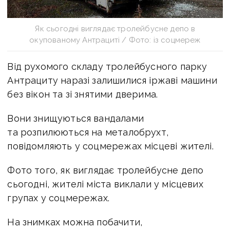
Як сьогодні виглядає тролейбусне депо в
окупованому Антрациті / Фото: із соцмереж
Від рухомого складу тролейбусного парку
Антрациту наразі залишилися іржаві машини
без вікон та зі знятими дверима.
Вони знищуються вандалами
та розпилюються на металобрухт,
повідомляють у соцмережах місцеві жителі.
Фото того, як виглядає тролейбусне депо
сьогодні, жителі міста виклали у місцевих
групах у соцмережах.
На знимках можна побачити,