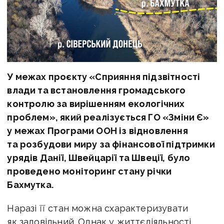
У межах проєкту «Сприяння підзвітності
влади та встановлення громадського
контролю за вирішенням екологічних
проблем», який реалізується ГО «Зміни Є»
у межах Програми ООН із відновлення
та розбудови миру за фінансової підтримки
урядів Данії, Швейцарії та Швеції, було
проведено моніторинг стану річки
Бахмутка.
Наразі її стан можна схарактеризувати
як задовільний. Однак у життєдіяльності