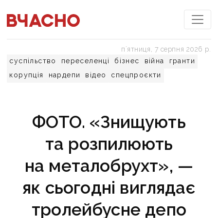
пʼятниця, 7 серпня 2026 р.
суспільство
переселенці
бізнес
війна
гранти
корупція
нардепи
відео
спецпроєкти
ФОТО. «Знищують
та розпилюють
на металобрухт», —
як сьогодні виглядає
тролейбусне депо