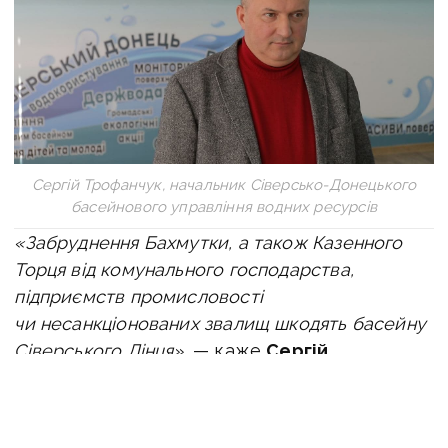
Сергій Трофанчук, начальник Сіверсько-Донецького
басейнового управління водних ресурсів
«Забруднення Бахмутки, а також Казенного
Торця від комунального господарства,
підприємств промисловості
чи несанкціонованих звалищ шкодять басейну
Сіверського Дінця»
, — каже
Сергій
Трофанчук
, начальник Сіверсько-
Донецького басейнового управління водних
ресурсів.