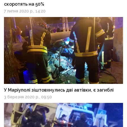
скоротять на 50%
7 липня 2020 р., 14:20
У Маріуполі зіштовхнулись дві автівки, є загиблі
3 березня 2020 р., 09:50