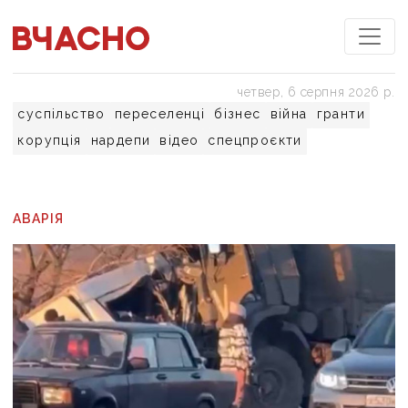
четвер, 6 серпня 2026 р.
суспільство
переселенці
бізнес
війна
гранти
корупція
нардепи
відео
спецпроєкти
АВАРІЯ