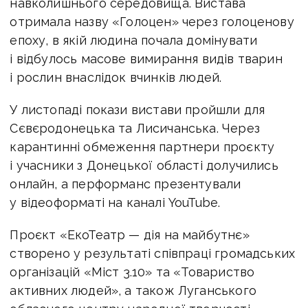
навколишнього середовища. Вистава
отримала назву «Голоцен» через голоценову
епоху, в якій людина почала домінувати
і відбулось масове вимирання видів тварин
і рослин внаслідок вчинків людей.
У листопаді покази вистави пройшли для
Сєвєродонецька та Лисичанська. Через
карантинні обмеження партнери проєкту
і учасники з Донецької області долучились
онлайн, а перформанс презентували
у відеоформаті на каналі YouTube.
Проєкт «ЕкоТеатр — дія на майбутнє»
створено у результаті співпраці громадських
організацій «Міст 3.10» та «Товариство
активних людей», а також Луганського