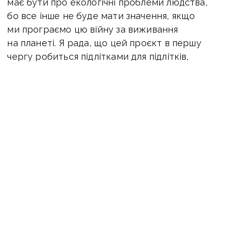
має бути про екологічні проблеми людства,
бо все інше не буде мати значення, якщо
ми програємо цю війну за виживання
на планеті. Я рада, що цей проєкт в першу
чергу робиться підлітками для підлітків,
бо саме вони стануть свідками екологічної
катастрофи в яку ми їх штовхнули і саме
вони сьогодні можуть щось зробити. Також
радію, що проєкти про екологічні проблеми
децентралізовані, бо децентралізація має
прямий вплив не тільки на розвиток культури
в Україні, а й на екологічну ситуацію в ній», —
коментує режисерка
Антоніна Романова.
На початку жовтня шляхом анкетування було
обрано 12 молодих учасників з Черкаської
громади, які не байдужі до проблем