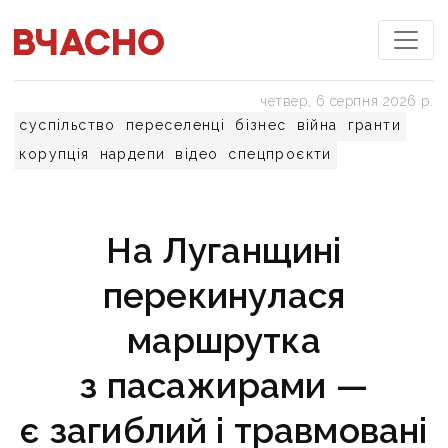
четвер, 6 серпня 2026 р.
суспільство
переселенці
бізнес
війна
гранти
корупція
нардепи
відео
спецпроєкти
На Луганщині
перекинулася
маршрутка
з пасажирами —
є загиблий і травмовані