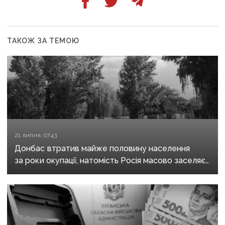
ТАКОЖ ЗА ТЕМОЮ
21 липня, 07:43
Донбас втратив майже половину населення
за роки окупації, натомість Росія масово заселяє
регіон своїми громадянами — ГУР