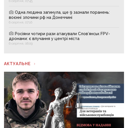
6 серпня, 07:45
Одна людина загинула, ще 9 зазнали поранень:
воєнні злочини рф на Донеччині
6 серпня, 07:16
Росіяни чотири рази атакували Слов’янськ FPV-
дронами: є влучання у центрі міста
6 серпня, 06:09
АКТУАЛЬНЕ