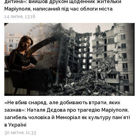
дитина»: вийшов друком щоденник жительки
Маріуполя, написаний під час облоги міста
14 липня, 13:18
«Не вбив снаряд, але добивають втрати, яких
зазнав»: Наталя Дєдова про трагедію Маріуполя,
загибель чоловіка й Меморіал як культуру памʼяті
в Україні
30 квітня, 11:33