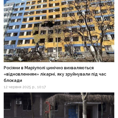
Росіяни в Маріуполі цинічно вихваляються
«відновленням» лікарні, яку зруйнували під час
блокади
12 червня 2025 р., 10:17