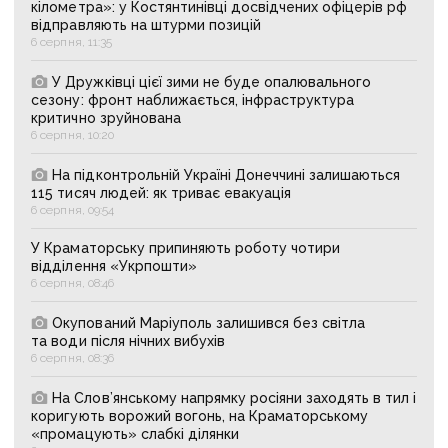
кілометра»: у Костянтинівці досвідчених офіцерів рф
відправляють на штурми позицій
6 серпня, 11:35
У Дружківці цієї зими не буде опалювального
сезону: фронт наближається, інфраструктура
критично зруйнована
6 серпня, 10:20
На підконтрольній Україні Донеччині залишаються
115 тисяч людей: як триває евакуація
6 серпня, 09:54
У Краматорську припиняють роботу чотири
відділення «Укрпошти»
6 серпня, 08:46
Окупований Маріуполь залишився без світла
та води після нічних вибухів
6 серпня, 08:36
На Слов’янському напрямку росіяни заходять в тил і
коригують ворожий вогонь, на Краматорському
«промацують» слабкі ділянки