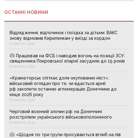
ОСТАННІ НОВИНИ
Відрядження, відпочинок і поїздка за дітьми: ВАКС
знову відмовив Кириленкам у виїзді за кордон
6 серпня, 14:00
Працював на ФСБ і наводив вогонь на позиції ЗСУ:
священника Покровської єпархії засудили до 15 років
6 серпня, 13:53
«Краматорськ спіткає доля окупованих міст»:
військовий оглядач про те, чи вдасться армії
рф захопити останню агломерацію Донеччини до
кінця 2026 року
6 серпня, 13:20
Черговий воєнний злочин рф: на Донеччині
розстріляли українського військовополоненого
6 серпня, 12:43
«Щодня по три групи просуваються вглиб на пів