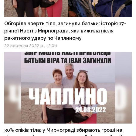
Обгоріла чверть тіла, загинули батьки: історія 17-
річної Насті з Мирнограда, яка вижила після
ракетного удару по Чаплиному
22 вересня 2022 р., 12:06
30% опіків тіла: у Мирнограді збирають гроші на