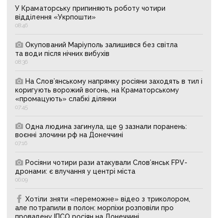
У Краматорську припиняють роботу чотири
відділення «Укрпошти»
08:46
Окупований Маріуполь залишився без світла
та води після нічних вибухів
08:36
На Слов’янському напрямку росіяни заходять в тил і
коригують ворожий вогонь, на Краматорському
«промацують» слабкі ділянки
07:45
Одна людина загинула, ще 9 зазнали поранень:
воєнні злочини рф на Донеччині
07:16
Росіяни чотири рази атакували Слов’янськ FPV-
дронами: є влучання у центрі міста
06:09
Хотіли зняти «переможне» відео з триколором,
але потрапили в полон: морпіхи розповіли про
провалену ІПСО росіян на Донеччині