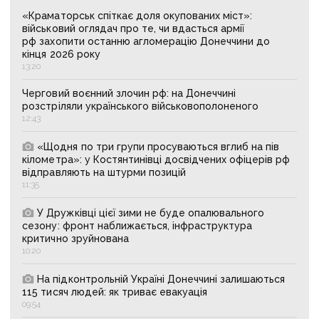
«Краматорськ спіткає доля окупованих міст»:
військовий оглядач про те, чи вдасться армії
рф захопити останню агломерацію Донеччини до
кінця 2026 року
13:20
Черговий воєнний злочин рф: на Донеччині
розстріляли українського військовополоненого
12:43
«Щодня по три групи просуваються вглиб на пів
кілометра»: у Костянтинівці досвідчених офіцерів рф
відправляють на штурми позицій
11:35
У Дружківці цієї зими не буде опалювального
сезону: фронт наближається, інфраструктура
критично зруйнована
10:20
На підконтрольній Україні Донеччині залишаються
115 тисяч людей: як триває евакуація
09:54