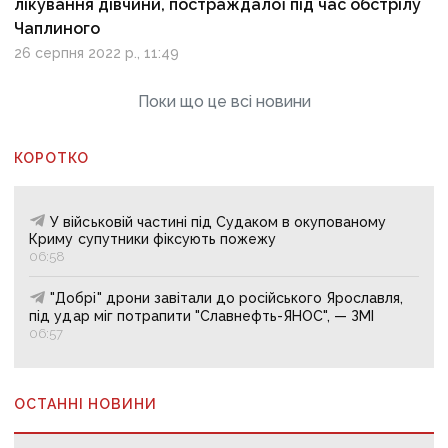
лікування дівчини, постраждалої під час обстрілу
Чаплиного
26 серпня 2022 р., 11:49
Поки що це всі новини
КОРОТКО
У військовій частині під Судаком в окупованому
Криму супутники фіксують пожежу
06:58
"Добрі" дрони завітали до російського Ярославля,
під удар міг потрапити "Славнефть-ЯНОС", — ЗМІ
06:57
ОСТАННІ НОВИНИ