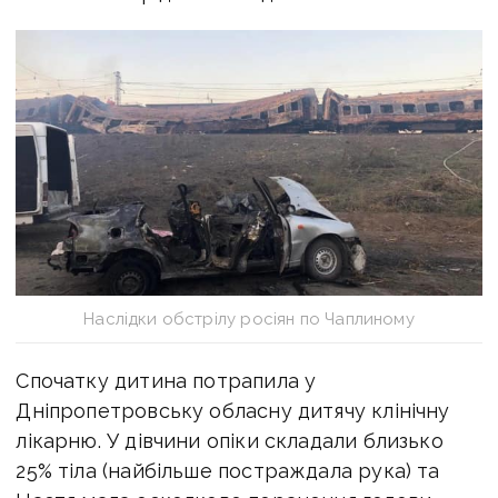
Наслідки обстрілу росіян по Чаплиному
Спочатку дитина потрапила у
Дніпропетровську обласну дитячу клінічну
лікарню. У дівчини опіки складали близько
25% тіла (найбільше постраждала рука) та