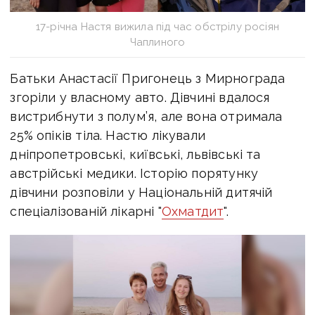
17-річна Настя вижила під час обстрілу росіян
Чаплиного
Батьки Анастасії Пригонець з Мирнограда
згоріли у власному авто. Дівчині вдалося
вистрибнути з полум’я, але вона отримала
25% опіків тіла. Настю лікували
дніпропетровські, київські, львівські та
австрійські медики. Історію порятунку
дівчини розповіли у Національній дитячій
спеціалізованій лікарні "
Охматдит
".