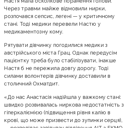
Настя мала осколкове поранення голови.
Через травми майже відмовили нирки,
розпочався сепсис, легені — у критичному
стані. Тоді медики перевели Настю у
медикаментозну кому.
Рятувати дівчинку погодилися медики з
австрійського міста Грац. Однак передусім
пацієнтку треба було стабілізувати, інакше
Настя б не пережила довгу дорогу. Тоді
силами волонтерів дівчинку доставили в
столичний Охматдит.
«До нас Анастасія надійшла у важкому стані:
швидко розвивалась ниркова недостатність з
гіперкаліємією (підвищення рівня калію в
крові, що може призвести до зупинки серця),
— розповідає завідувач відділення АІТ з ЕКМО