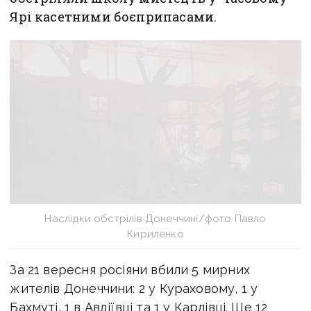
Ярі касетними боєприпасами.
Наслідки обстрілів Донеччині/фото Павло
Кириленко
За 21 вересня росіяни вбили 5 мирних
жителів Донеччини: 2 у Кураховому, 1 у
Бахмуті, 1 в Авдіївці та 1 у Карлівці. Ще 12