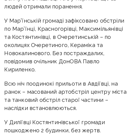
людей отримали поранення.
У Мар’їнській громаді зафіксовано обстріли
по Мар’їнці, Красногорівці, Максимільянівці
та Костянтинівці, в Очеретинській – по
околицях Очеретиного, Кераміка та
Новокалинового. Без постраждалих,
повідомив очільник ДонОВА Павло
Кириленко.
Всю ніч поодинокі прильоти в Авдіївці, на
ранок – масований артобстріл центру міста
та танковий обстріл старої частини –
наслідки встановлюються.
У Диліївці Костянтинівської громади
пошкоджено 2 будинки, без жертв.