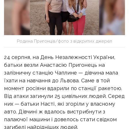
Родина Пригонців/фото з відкритих джерел
24 серпня, на День Незалежності України,
батьки везли Анастасію Пригонець на
залізничну станцію Чаплине — дівчина мала
їхати на навчання до Львова. Саме в той
момент росіяни вдарили по станції ракетою.
Від атаки загинули 25 цивільних людей. Серед
них — батьки Насті, які згоріли у власному
авто. Дівчині ж вдалось вистрибнути з
палаючої машини і довелось стати свідком
загибелі найрідніших людей.