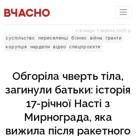
пʼятниця, 7 серпня 2026 р.
суспільство
переселенці
бізнес
війна
гранти
корупція
нардепи
відео
спецпроєкти
Обгоріла чверть тіла,
загинули батьки: історія
17-річної Насті з
Мирнограда, яка
вижила після ракетного