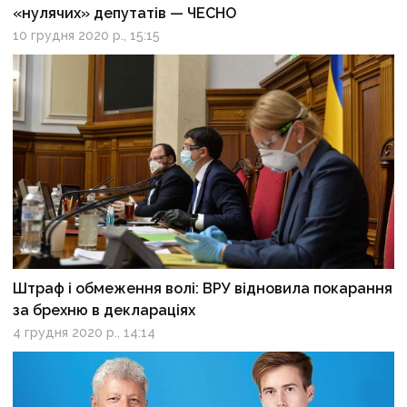
«нулячих» депутатів — ЧЕСНО
10 грудня 2020 р., 15:15
Штраф і обмеження волі: ВРУ відновила покарання
за брехню в деклараціях
4 грудня 2020 р., 14:14