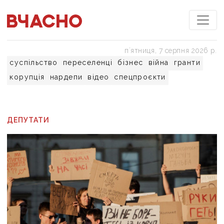
пʼятниця, 7 серпня 2026 р.
суспільство
переселенці
бізнес
війна
гранти
корупція
нардепи
відео
спецпроєкти
ДЕПУТАТИ