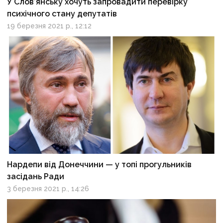
У Слов’янську хочуть запровадити перевірку
психічного стану депутатів
19 березня 2021 р., 12:12
Нардепи від Донеччини — у топі прогульників
засідань Ради
3 березня 2021 р., 14:26