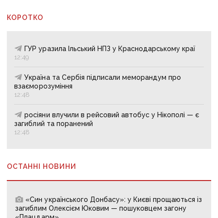
КОРОТКО
ГУР уразила Ільський НПЗ у Краснодарському краї
12:49
Україна та Сербія підписали меморандум про
взаєморозуміння
12:48
росіяни влучили в рейсовий автобус у Нікополі — є
загиблий та поранений
12:48
ОСТАННІ НОВИНИ
«Син українського Донбасу»: у Києві прощаються із
загиблим Олексієм Юковим — пошуковцем загону
«Плацдарм»