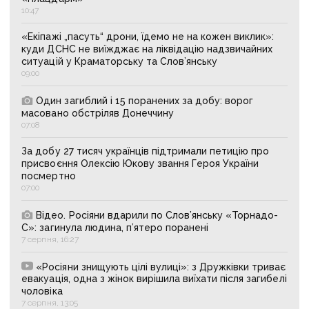
10:47
«Екіпажі „пасуть“ дрони, їдемо не на кожен виклик»:
куди ДСНС не виїжджає на ліквідацію надзвичайних
ситуацій у Краматорську та Слов’янську
09:00
Один загиблий і 15 поранених за добу: ворог
масовано обстріляв Донеччину
07:08
За добу 27 тисяч українців підтримали петицію про
присвоєння Олексію Юкову звання Героя України
посмертно
07:00
Відео. Росіяни вдарили по Слов’янську «Торнадо-
С»: загинула людина, п’ятеро поранені
7 серпня, 16:27
«Росіяни знищують цілі вулиці»: з Дружківки триває
евакуація, одна з жінок вирішила виїхати після загибелі
чоловіка
7 серпня, 13:05