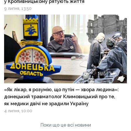
у Кропивницькому рятують життя
9 липня, 13:50
«Як лікар, я розумію, що путін — хвора людина»:
донецький травматолог Климовицький про те,
як медики двічі не зрадили Україну
4 липня, 10:00
Поки що це всі новини