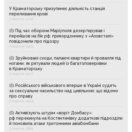
У Краматорську призупиняє діяльність станція
переливання крові
7 серпня, 12:16
Під час оборони Маріуполя дезертирував і
перейшов на бік рф: прикордоннику з «Азовсталі»
повідомили про підозру
7 серпня, 11:03
Зруйновані сходи, палаючі квартири й провалля під
ногами: як рятували людей із багатоповерхівки
в Краматорську
7 серпня, 10:17
Російського військового вперше в Україні судять
за сексуальне насильство над цивільною: що відомо
про справу
7 серпня, 09:05
Активізують штурм «воріт Донбасу»:
рф перекинула на Костянтинівку додаткові підрозділи
й поновила атаки тритонними авіабомбами
7 серпня, 08:01