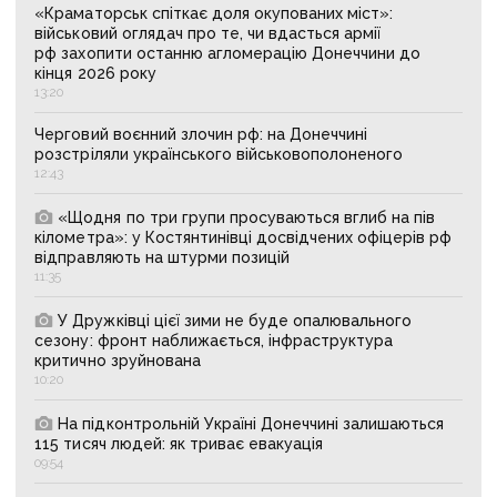
«Краматорськ спіткає доля окупованих міст»:
військовий оглядач про те, чи вдасться армії
рф захопити останню агломерацію Донеччини до
кінця 2026 року
13:20
Черговий воєнний злочин рф: на Донеччині
розстріляли українського військовополоненого
12:43
«Щодня по три групи просуваються вглиб на пів
кілометра»: у Костянтинівці досвідчених офіцерів рф
відправляють на штурми позицій
11:35
У Дружківці цієї зими не буде опалювального
сезону: фронт наближається, інфраструктура
критично зруйнована
10:20
На підконтрольній Україні Донеччині залишаються
115 тисяч людей: як триває евакуація
09:54