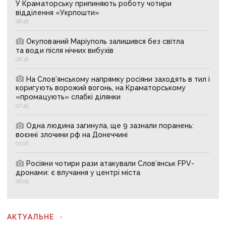
У Краматорську припиняють роботу чотири
відділення «Укрпошти»
08:46
Окупований Маріуполь залишився без світла
та води після нічних вибухів
08:36
На Слов’янському напрямку росіяни заходять в тил і
коригують ворожий вогонь, на Краматорському
«промацують» слабкі ділянки
07:45
Одна людина загинула, ще 9 зазнали поранень:
воєнні злочини рф на Донеччині
07:16
Росіяни чотири рази атакували Слов’янськ FPV-
дронами: є влучання у центрі міста
06:09
АКТУАЛЬНЕ