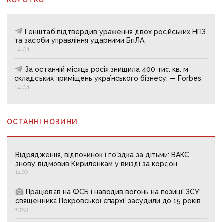
Генштаб підтвердив ураження двох російських НПЗ
та засоби управління ударними БпЛА.
14:01
За останній місяць росія знищила 400 тис. кв. м
складських приміщень українського бізнесу, — Forbes
14:01
ОСТАННІ НОВИНИ
Відрядження, відпочинок і поїздка за дітьми: ВАКС
знову відмовив Кириленкам у виїзді за кордон
14:00
Працював на ФСБ і наводив вогонь на позиції ЗСУ:
священника Покровської єпархії засудили до 15 років
13:53