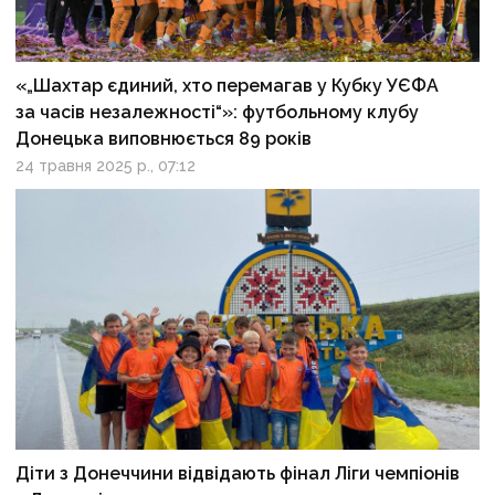
«„Шахтар єдиний, хто перемагав у Кубку УЄФА
за часів незалежності“»: футбольному клубу
Донецька виповнюється 89 років
24 травня 2025 р., 07:12
Діти з Донеччини відвідають фінал Ліги чемпіонів