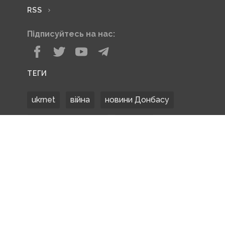
RSS
Підписуйтесь на нас:
ТЕГИ
ukrnet
війна
новини Донбасу
Донецька область
Донбас
Донетчина
ЗСУ
Донбасс
російські окупанти
новости Донбасса
Покровськ
Маріуполь
ООС
обстріли