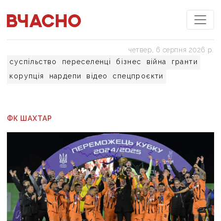
четвер, 6 серпня 2026 р.
суспільство
переселенці
бізнес
війна
гранти
корупція
нардепи
відео
спецпроєкти
ФК ШАХТАР