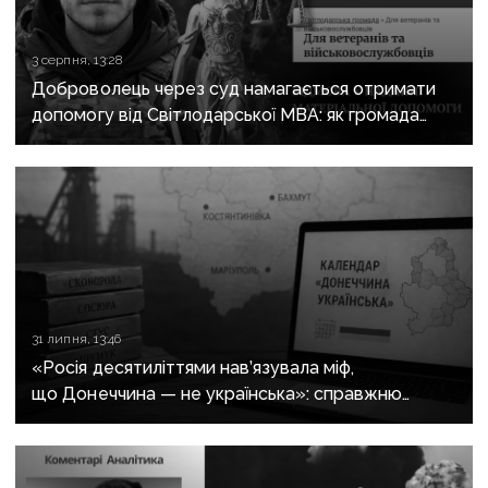
3 серпня, 13:28
Доброволець через суд намагається отримати
допомогу від Світлодарської МВА: як громада
руйнує довіру до влади
31 липня, 13:46
«Росія десятиліттями нав’язувала міф,
що Донеччина — не українська»: справжню
історію регіону зберуть в унікальному календарі