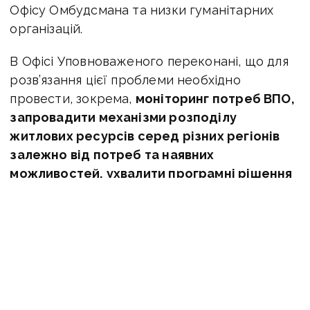
Офісу Омбудсмана та низки гуманітарних
організацій.
В Офісі Уповноваженого переконані, що для
розв’язання цієї проблеми необхідно
провести, зокрема,
моніторинг потреб ВПО,
запровадити механізми розподілу
житлових ресурсів серед різних регіонів
залежно від потреб та наявних
можливостей, ухвалити програмні рішення
підтримки на довгостроковій основі,
включно із соціальною орендою,
адаптацією житлових умов для осіб
з особливими потребами.
На сьогодні велика кількість ВПО продовжує
мешкати в місцях тимчасового проживання