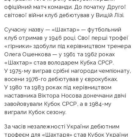
офіційний матч команди. До початку Другої
світової війни клуб дебютував у Вищій Лізі.
Сучасну назву — «Шахтар» — футбольний
клуб отримав у 1946 році. Свої перші трофеї
«гірники» здобули під керівництвом тренера
Олега Ошенкова — у 1961 та 1962 роках
«Шахтар» став володарем Кубка СРСР.
У 1975-му виграв срібні нагороди чемпіонату,
восени 1976-го дебютував у єврокубках.
У 1980 та 1983 роках під керівництвом
наставника Віктора Носова донеччани двічі
завойовували Кубок СРСР, а в 1984-му
виграли Кубок сезону.
За часів незалежності України дебютним
трофеєм для «Шахтаря» став Кубок України