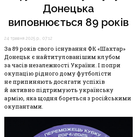
Донецька
виповнюється 89 років
24 травня 2025 р., 07:12
За 89 років свого існування ФК «Шахтар»
Донецьк є найтитулованішим клубом
за часів незалежності України. І попри
окупацію рідного дому футболісти
не припиняють досягати успіхів
й активно підтримують українську
армію, яка щодня бореться з російськими
окупантами.