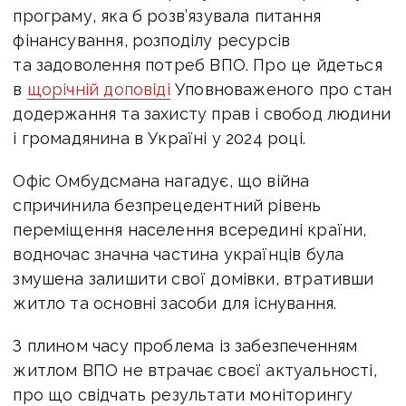
програму, яка б розв’язувала питання
фінансування, розподілу ресурсів
та задоволення потреб ВПО. Про це
йдеться
в
щорічній доповіді
Уповноваженого про стан
додержання та захисту прав і свобод людини
і громадянина в Україні у 2024 році.
Офіс Омбудсмана нагадує, що війна
спричинила безпрецедентний рівень
переміщення населення всередині країни,
водночас значна частина українців була
змушена залишити свої домівки, втративши
житло та основні засоби для існування.
З плином часу проблема із
забезпеченням
житлом ВПО
не втрачає своєї актуальності,
про що свідчать результати моніторингу