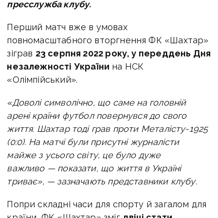
пресслужба клубу.
Перший матч вже в умовах
повномасштабного вторгнення ФК «Шахтар»
зіграв
23 серпня 2022 року, у переддень Дня
незалежності України
на НСК
«Олімпійський».
«Доволі символічно, що саме на головній
арені країни футбол повернувся до свого
життя. Шахтар тоді грав проти Металісту-1925
(0:0). На матчі були присутні журналісти
майже з усього світу, це було дуже
важливо — показати, що життя в Україні
триває», — зазначають представники клубу.
Попри складні часи для спорту й загалом для
країни, ФК «Шахтар» зміг
двічі стати