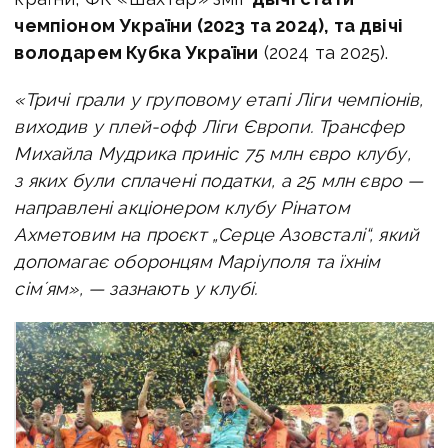
чемпіоном України (2023 та 2024), та двічі
володарем Кубка України
(2024 та 2025).
«Тричі грали у груповому етапі Ліги чемпіонів,
виходив у плей-офф Ліги Європи. Трансфер
Михайла Мудрика приніс 75 млн євро клубу,
з яких були сплачені податки, а 25 млн євро —
направлені акціонером клубу Рінатом
Ахметовим на проєкт „Серце Азовсталі“, який
допомагає оборонцям Маріуполя та їхнім
сімʼям», — зазнають у клубі.