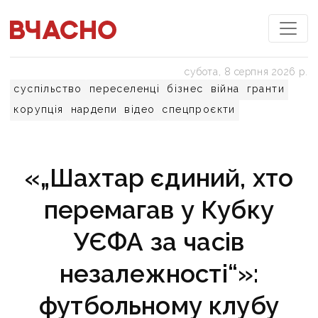
субота, 8 серпня 2026 р.
суспільство
переселенці
бізнес
війна
гранти
корупція
нардепи
відео
спецпроєкти
«„Шахтар єдиний, хто
перемагав у Кубку
УЄФА за часів
незалежності“»:
футбольному клубу