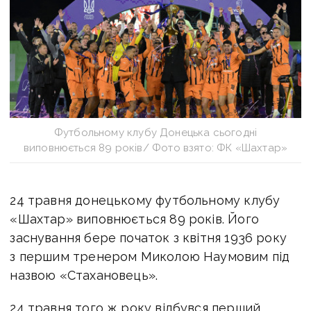
Футбольному клубу Донецька сьогодні
виповнюється 89 років/ Фото взято: ФК «Шахтар»
24 травня донецькому футбольному клубу
«Шахтар» виповнюється 89 років. Його
заснування бере початок з квітня 1936 року
з першим тренером Миколою Наумовим під
назвою «Стахановець».
24 травня того ж року відбувся перший