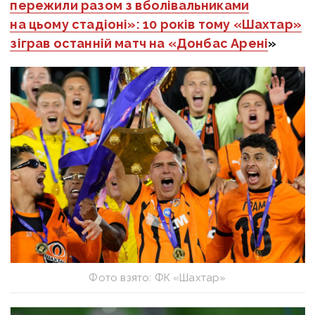
пережили разом з вболівальниками
на цьому стадіоні»: 10 років тому «Шахтар»
зіграв останній матч на «Донбас Арені
»
Фото взято: ФК «Шахтар»