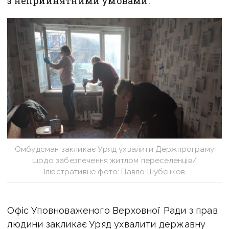
з неприйнятними умовами.
Омбудсман закликає Уряд ухвалити Держпрограму
щодо забезпечення житлом переселенців/
Ілюстративне фото: Павло Шубєнков
Офіс Уповноваженого Верховної Ради з прав
людини закликає
Уряд ухвалити державну