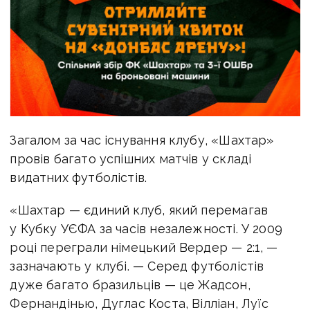
Загалом за час існування клубу, «Шахтар»
провів багато успішних матчів у складі
видатних футболістів.
«Шахтар — єдиний клуб, який перемагав
у Кубку УЄФА за часів незалежності. У 2009
році переграли німецький Вердер — 2:1, —
зазначають у клубі. — Серед футболістів
дуже багато бразильців — це Жадсон,
Фернандінью, Дуглас Коста, Вілліан, Луїс