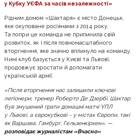
у Кубку УЄФА за часів незалежності»
Рідним домом «Шахтаря» є місто Донецьк,
яке окуповане росіянами з 2014 року.
Та попри це команда не припинила свій
розвиток, як і після повномасштабного
вторгнення, яке значно вплинуло на команду.
Нині клуб базується у Києві та Львові,
продовжує зростати й допомагати
українській армії.
«Після вторгнення нас залишили ключові
легіонери, тренер Роберто Де Дзербі. Шахтар
був змушений грати домашні матчі УПЛ
у Львові, а єврокубкові - у містах Європи, такі
як Варшава, Гамбург, Гельзенкірхен», —
розповідає журналістам «Вчасно»