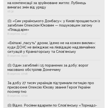
на компенсації за зруйноване житло: Лубінець
вимагає змін від уряду
06:30
«Син українського Донбасу»: у Києві прощаються із
загиблим Олексієм Юковим — пошуковцем загону
«Плацдарм»
8 серпня, 10:47
«Екіпажі „пасуть“ дрони, їдемо не на кожен виклик»:
куди ДСНС не виїжджає на ліквідацію надзвичайних
ситуацій у Краматорську та Слов’янську
8 серпня, 09:00
Один загиблий і 15 поранених за добу: ворог
масовано обстріляв Донеччину
8 серпня, 07:08
За добу 27 тисяч українців підтримали петицію про
присвоєння Олексію Юкову звання Героя України
посмертно
8 серпня, 07:00
Відео. Росіяни вдарили по Слов’янську «Торнадо-