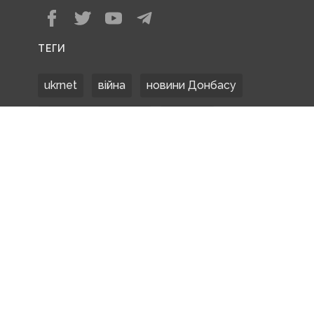
ТЕГИ
ukrnet
війна
новини Донбасу
Донецька область
Донбас
Донетчина
ЗСУ
Донбасс
російські окупанти
новости Донбасса
Покровськ
Маріуполь
ООС
обстріли
боевики