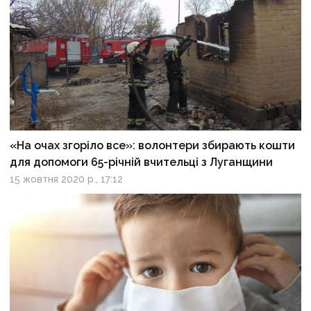
«На очах згоріло все»: волонтери збирають кошти
для допомоги 65-річній вчительці з Луганщини
15 жовтня 2020 р., 17:12