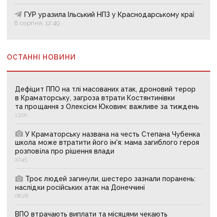
ГУР уразила Ільський НПЗ у Краснодарському краї
8 серпня, 12:49
ОСТАННІ НОВИНИ
Дефіцит ППО на тлі масованих атак, дроновий терор
в Краматорську, загроза втрати Костянтинівки
та прощання з Олексієм Юковим: важливе за тиждень
13:00
У Краматорську названа на честь Степана Чубенка
школа може втратити його ім'я: мама загиблого героя
розповіла про рішення влади
10:45
Троє людей загинули, шестеро зазнали поранень:
наслідки російських атак на Донеччині
08:28
ВПО втрачають виплати та місяцями чекають