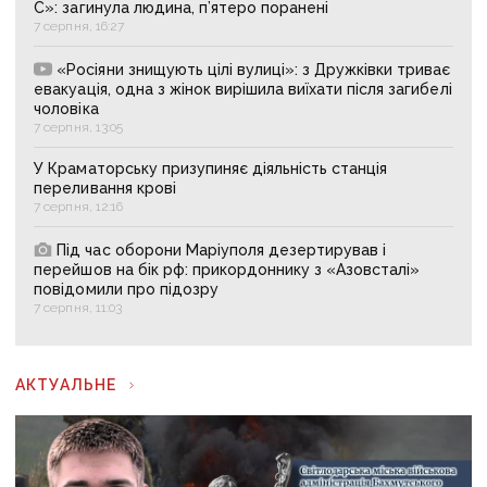
С»: загинула людина, п’ятеро поранені
7 серпня, 16:27
«Росіяни знищують цілі вулиці»: з Дружківки триває
евакуація, одна з жінок вирішила виїхати після загибелі
чоловіка
7 серпня, 13:05
У Краматорську призупиняє діяльність станція
переливання крові
7 серпня, 12:16
Під час оборони Маріуполя дезертирував і
перейшов на бік рф: прикордоннику з «Азовсталі»
повідомили про підозру
7 серпня, 11:03
АКТУАЛЬНЕ