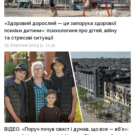
«Здоровий дорослий — це запорука здорової
психіки дитини»: психологиня про дітей, війну
та стресові ситуації
25 березня 2023 р., 11:31
ВІДЕО. «Поруч почув свист і думав, що все — вб’є»: