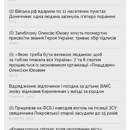
Війська рф вдарили по 11 населених пунктах
Донеччини: одна людина загинула, п’ятеро поранені
07:12
Загиблому Олексію Юкову хочуть посмертно
присвоїти звання Героя України: триває збір підписів
06:48
«Якою треба бути великою людиною, щоб
за тобою плакала вся Україна»: 7 та 8 серпня
прощаються із засновником організації «Плацдарм»
Олексієм Юковим
05:23
Відрядження, відпочинок і поїздка за дітьми: ВАКС
знову відмовив Кириленкам у виїзді за кордон
6 серпня, 14:00
Працював на ФСБ і наводив вогонь на позиції ЗСУ:
священника Покровської єпархії засудили до 15 років
6 серпня, 13:53
«Краматорськ спіткає доля окупованих міст»: