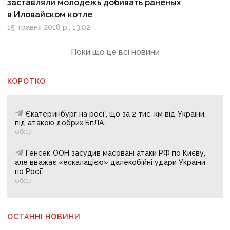
заставляли молодежь добивать раненых
в Иловайском котле
15 травня 2018 р., 13:02
Поки що це всі новини
КОРОТКО
Єкатеринбург на росії, що за 2 тис. км від України,
під атакою добрих БпЛА.
06:17
Генсек ООН засудив масовані атаки РФ по Києву,
але вважає «ескалацією» далекобійні удари України
по Росії
06:17
ОСТАННІ НОВИНИ