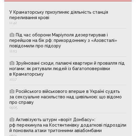
У Краматорську призупиняє діяльність станція
переливання крові
11:42
Під час оборони Маріуполя дезертирував і
перейшов на бік рф: прикордоннику з «Азовсталі»
повідомили про підозру
11:03
Зруйновані сходи, палаючі квартири й провалля під
ногами: як рятували людей із багатоповерхівки
в Краматорську
10:17
Російського військового вперше в Україні судять
за сексуальне насильство над цивільною: що відомо
про справу
09:05
Активізують штурм «воріт Донбасу»:
рф перекинула на Костянтинівку додаткові підрозділи
й поновила атаки тритонними авіабомбами
08:01