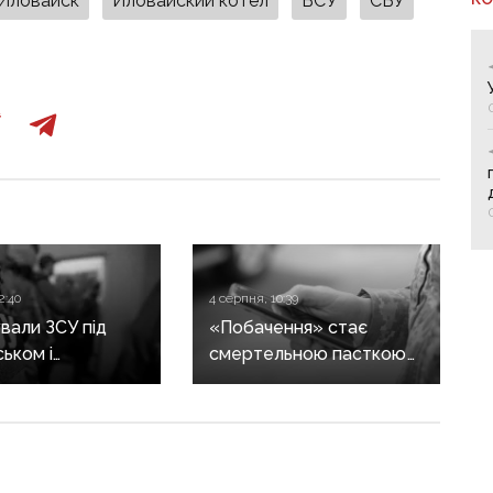
Иловайск
Иловайский котел
ВСУ
СБУ
2:40
4 серпня, 10:39
али ЗСУ під
«Побачення» стає
ьком і
смертельною пасткою
инівкою: по 15
для військових: СБУ
юрми отримали
попереджає про нову
о бойовиків, які
тактику спецслужб рф
 на боці рф