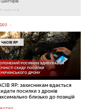
з шелтерів
16 червня, 11:39
ІДЕО
АСІВ ЯР: захисникам вдається
кидати посилки з дронів
аксимально близько до позицій
ОРОТКО