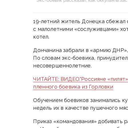
Экс-боевик рассказал, как оккупанты за
19-летний житель Донецка сбежал о
с малолетними «сослуживцами» хо
котел.
Дончанина забрали в «армию ДНР», 
По словам экс-боевика, принудите
несовершеннолетние.
ЧИТАЙТЕ: ВИДЕО."Россияне «пилят» 
пленного боевика из Горловки
Обучением боевиков занимались ку
недель их в качестве пушечного мя
Приказ «командования» добивать р