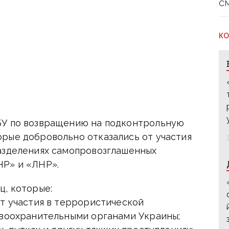
с
КО
БУ по возвращению на подконтрольную
рые добровольно отказались от участия
азделениях самопровозглашенных
НР» и «ЛНР».
ц, которые:
от участия в террористической
авоохранительными органами Украины;