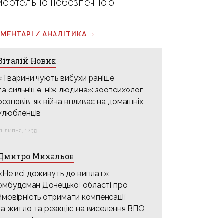
мертельно небезпечною
МЕНТАРІ / АНАЛІТИКА
Віталій Новик
«Тварини чують вибухи раніше
та сильніше, ніж людина»: зоопсихолог
розповів, як війна впливає на домашніх
улюбленців
31 липня, 12:33
Дмитро Михальов
«Не всі доживуть до виплат»:
омбудсман Донецької області про
ймовірність отримати компенсації
за житло та реакцію на виселення ВПО