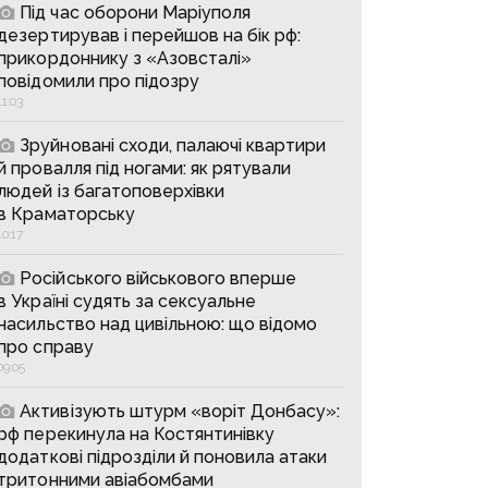
Під час оборони Маріуполя
дезертирував і перейшов на бік рф:
прикордоннику з «Азовсталі»
повідомили про підозру
11:03
Зруйновані сходи, палаючі квартири
й провалля під ногами: як рятували
людей із багатоповерхівки
в Краматорську
10:17
Російського військового вперше
в Україні судять за сексуальне
насильство над цивільною: що відомо
про справу
09:05
Активізують штурм «воріт Донбасу»:
рф перекинула на Костянтинівку
додаткові підрозділи й поновила атаки
тритонними авіабомбами