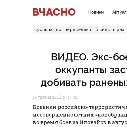
Новини
Актуал
суспільство
переселенці
бізнес
війна
ВИДЕО. Экс-бое
оккупанты за
добивать ранены
15 травня 2018 р., 13:02
Боевики российско-террористич
несовершеннолетних «новобранц
во время боев за Иловайск в август