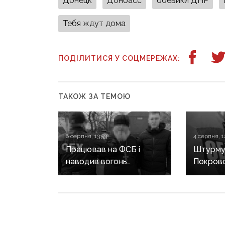
Донецк
Донбасс
боевики ДНР
Тебя ждут дома
ПОДІЛИТИСЯ У СОЦМЕРЕЖАХ:
ТАКОЖ ЗА ТЕМОЮ
6 серпня, 13:53
4 серпня, 1
Працював на ФСБ і
Штурмув
наводив вогонь
Покровс
на позиції ЗСУ:
Костянт
священника Покровської
років т
єпархії засудили до 15
десятер
років
воювали