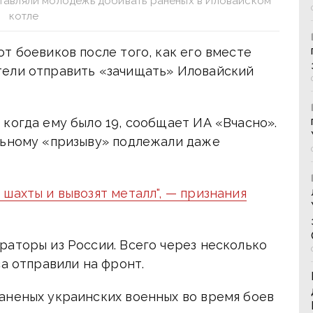
ставляли молодежь добивать раненых в Иловайском
котле
т боевиков после того, как его вместе
тели отправить «зачищать» Иловайский
когда ему было 19, сообщает ИА «Вчасно».
льному «призыву» подлежали даже
шахты и вывозят металл", — признания
раторы из России. Всего через несколько
са отправили на фронт.
аненых украинских военных во время боев