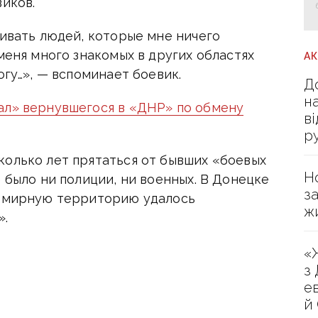
виков.
бивать людей, которые мне ничего
меня много знакомых в других областях
А
огу…», — вспоминает боевик.
Д
н
ал» вернувшегося в «ДНР» по обмену
в
р
колько лет прятаться от бывших «боевых
Н
 было ни полиции, ни военных. В Донецке
з
а мирную территорию удалось
ж
».
«
з
е
й