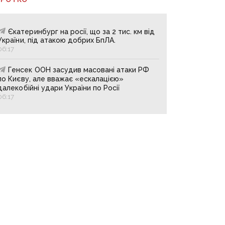
Єкатеринбург на росії, що за 2 тис. км від
України, під атакою добрих БпЛА.
06:17
Генсек ООН засудив масовані атаки РФ
по Києву, але вважає «ескалацією»
далекобійні удари України по Росії
06:17