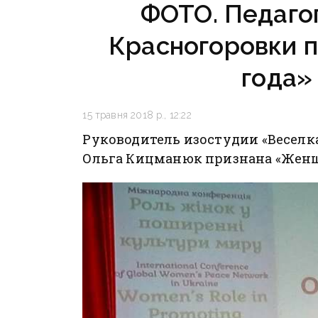
ФОТО. Педаго
Красногоровки 
года»
15 травня 2018 р., 12:22
Руководитель изостудии «Веселк
Ольга Кицманюк признана «Женщин