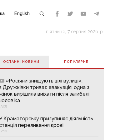
ка
English
пʼятниця, 7 серпня 2026 р.
ОСТАННІ НОВИНИ
ПОПУЛЯРНE
«Росіяни знищують цілі вулиці»:
з Дружківки триває евакуація, одна з
жінок вирішила виїхати після загибелі
чоловіка
13:05
У Краматорську призупиняє діяльність
станція переливання крові
12:16