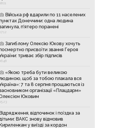
08:01
Війська рф вдарили по 11 населених
пунктах Донеччини: одна людина
загинула, п’ятеро поранені
07:12
Загиблому Олексію Юкову хочуть
посмертно присвоїти звання Героя
України: триває збір підписів
06:48
«Якою треба бути великою
людиною, щоб за тобою плакала вся
Україна»: 7 та 8 серпня прощаються із
засновником організації «Плацдарм»
Олексієм Юковим
05:23
Відрядження, відпочинок і поїздка за
дітьми: ВАКС знову відмовив
Кириленкам у виїзді за кордон