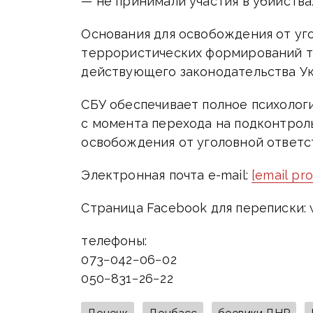
— не принимали участия в убийствах
Основания для освобождения от уг
террористических формирований т
действующего законодательства У
СБУ обеспечивает полное психоло
с момента перехода на подконтро
освобождения от уголовной ответс
Электронная почта e-mail:
[email pr
Страница Facebook для переписки:
телефоны:
073−042−06−02
050−831−26−22