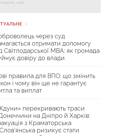
6 серпня, 14:00
КТУАЛЬНЕ
оброволець через суд
амагається отримати допомогу
ід Світлодарської МВА: як громада
уйнує довіру до влади
ові правила для ВПО: що змінить
акон і чому він ще не гарантує
итла та виплат
Ждуни» перекривають траси
 Донеччини на Дніпро й Харків:
вакуація з Краматорська
 Слов’янська ризикує стати