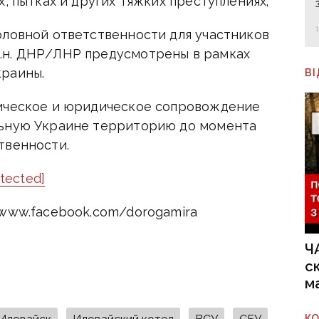
, пытках и других тяжких преступлениях;
оловной ответственности для участников
.н. ДНР/ЛНР предусмотрены в рамках
краины.
В
гическое и юридическое сопровождение
льную Украине территорию до момента
твенности.
otected]
 www.facebook.com/dorogamira
Ч
с
м
К