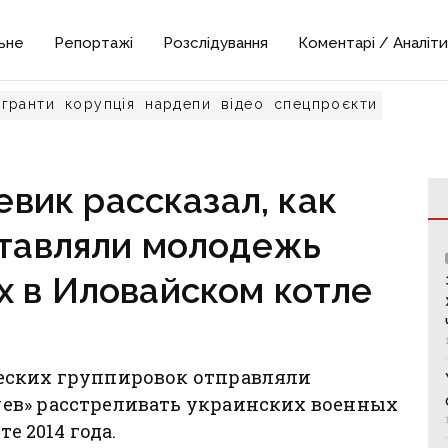
ьне
Репортажі
Розслідування
Коментарі / Аналіти
гранти
корупція
нардепи
відео
спецпроєкти
вик рассказал, как
ставляли молодежь
х в Иловайском котле
еских группировок отправляли
ев» расстреливать украинских военных
е 2014 года.