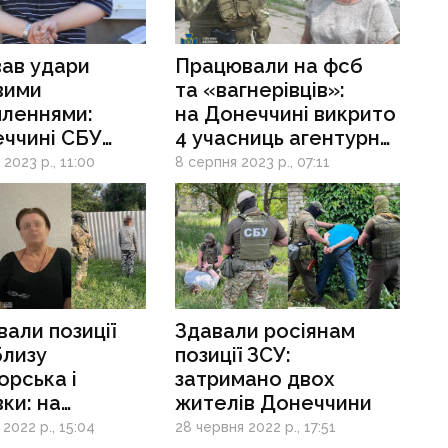
вав удари
Працювали на фсб
вими
та «вагнерівців»:
мленнями:
на Донеччині викрито
еччині СБУ
4 учасниць агентурної
ала
мережі росіян
2023 р., 11:00
8 серпня 2023 р., 07:11
атора рф
вали позиції
Здавали росіянам
близу
позиції ЗСУ:
рська і
затримано двох
ки: на
жителів Донеччини
ині
2022 р., 15:04
28 червня 2022 р., 17:51