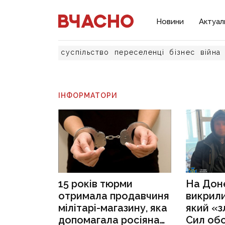
Новини
Актуал
суспільство
переселенці
бізнес
війна
ІНФОРМАТОРИ
15 років тюрми
На Дон
отримала продавчиня
викрили
мілітарі-магазину, яка
який «з
допомагала росіянам
Сил об