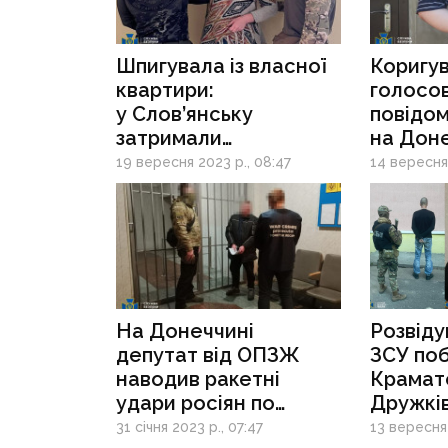
Шпигувала із власної
Коригу
квартири:
голосо
у Слов’янську
повідо
затримали
на Дон
інформаторку рф, яка
затрим
19 вересня 2023 р., 08:47
14 вересня 
«зливала» позиції ЗСУ
інформ
На Донеччині
Розвіду
депутат від ОПЗЖ
ЗСУ по
наводив ракетні
Крамато
удари росіян по
Дружків
містах
Донечч
31 січня 2023 р., 07:47
13 вересня 