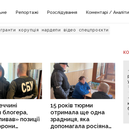
ьне
Репортажі
Розслідування
Коментарі / Аналіти
гранти
корупція
нардепи
відео
спецпроєкти
К
еччині
15 років тюрми
 блогера,
отримала ще одна
ливав» позиції
зрадниця, яка
орони
допомагала росіянам