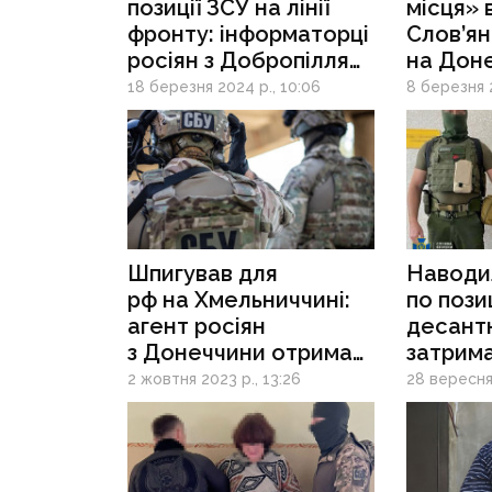
позиції ЗСУ на лінії
місця» 
фронту: інформаторці
Слов’ян
росіян з Добропілля
на Доне
загрожує довічне
затрим
18 березня 2024 р., 10:06
8 березня 2
ув`язнення
інформа
Шпигував для
Наводи
рф на Хмельниччині:
по пози
агент росіян
десантн
з Донеччини отримав
затрим
15 років тюрми
колабо
2 жовтня 2023 р., 13:26
28 вересня 
з Костя