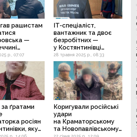
на Донеччині?
гав рашистам
ІТ-спеціаліст,
атися
вантажник та двоє
ровська —
безробітних —
ччині
у Костянтинівці
ано ворожого
викрито агентурну
25 р., 07:07
28 травня 2025 р., 08:33
вальника
мережу фсб, яка
наводила ракетні
удари на місто
в за ґратами
Коригували російські
е
удари
торка росіян
на Краматорському
нтинівки, яку
та Новопавлівському
вав син-
напрямках — двом
025 р., 14:06
22 січня 2025 р., 12:09