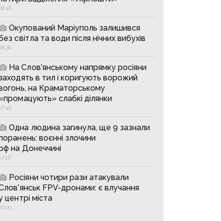
08:46
Окупований Маріуполь залишився
без світла та води після нічних вибухів
08:36
На Слов’янському напрямку росіяни
заходять в тил і коригують ворожий
вогонь, на Краматорському
«промацують» слабкі ділянки
07:45
Одна людина загинула, ще 9 зазнали
поранень: воєнні злочини
рф на Донеччині
07:16
Росіяни чотири рази атакували
Слов’янськ FPV-дронами: є влучання
у центрі міста
06:09