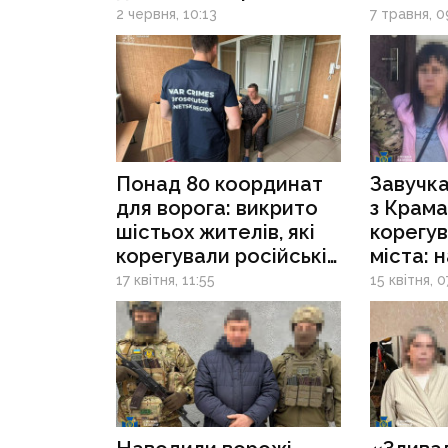
бомбити
у соцм
2 червня, 10:13
7 травня, 0
Краматорськ
Понад 80 координат
Завучк
для ворога: викрито
з Крам
шістьох жителів, які
корегув
корегували російські
міста: 
удари по містах
затрим
17 квітня, 11:55
15 квітня, 0
Донеччини
інформ