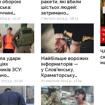
в обороні
ракети, які вбили
ська:
шістьох людей:
ччині
затримано
ано двох
інформаторку росіян
024 р., 10:27
7 лютого 2024 р., 08:12
торів росіян
з Покровська
Ч
с
ла удари
Найбільше ворожих
м
ціях
інформаторів —
иків ЗСУ:
у Слов’янську,
ано
Краматорську
рантку
та Покровському
2023 р., 07:40
20 вересня 2023 р., 12:05
нтинівки
районі, — СБУ