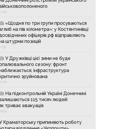
на Донеччині розстріляли українського
військовополоненого
12:43
«Щодня по три групи просуваються
вглиб на пів кілометра»: у Костянтинівці
досвідчених офіцерів рф відправляють
на штурми позицій
11:35
У Дружківці цієї зими не буде
опалювального сезону: фронт
наближається, інфраструктура
критично зруйнована
10:20
На підконтрольній Україні Донеччині
залишаються 115 тисяч людей:
як триває евакуація
09:54
У Краматорську припиняють роботу
чотири відділення «Укрпошти»