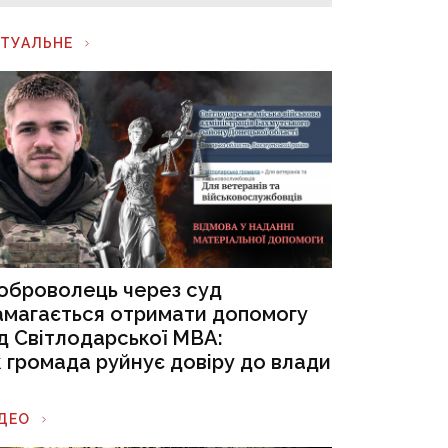
КТУАЛЬНЕ
оброволець через суд
амагається отримати допомогу
ід Світлодарської МВА:
к громада руйнує довіру до влади
ІДЕО