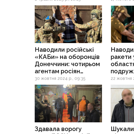
довічне за роботу
бойови
на росіян
Наводили російські
Наводи
«КАБи» на оборонців
ракети 
Донеччини: чотирьом
областя
агентам росіян
подру
загрожує довічне
з Крам
30 жовтня 2024 р., 09:35
22 жовтня 
загрожу
за спів
з росія
Здавала ворогу
Шукали