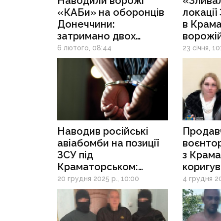
Наводили ворожі
«Злива
«КАБи» на оборонців
локації
Донеччини:
в Крама
затримано двох
ворожі
інформаторів росіян
коригув
6 лютого, 08:44
23 січня, 10
загрожу
Наводив російські
Продав
авіабомби на позиції
воєнто
ЗСУ під
з Крам
Краматорськом:
коригув
інформатор росіян
атаки п
20 грудня 2025 р., 10:00
4 грудня 20
отримав 15 років
тюрми за держзраду