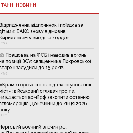
СТАННІ НОВИНИ
Відрядження, відпочинок і поїздка за
дітьми: ВАКС знову відмовив
Кириленкам у виїзді за кордон
14:00
Працював на ФСБ і наводив вогонь
на позиції ЗСУ: священника Покровської
єпархії засудили до 15 років
13:53
«Краматорськ спіткає доля окупованих
міст»: військовий оглядач про те,
чи вдасться армії рф захопити останню
агломерацію Донеччини до кінця 2026
року
13:20
Черговий воєнний злочин рф: