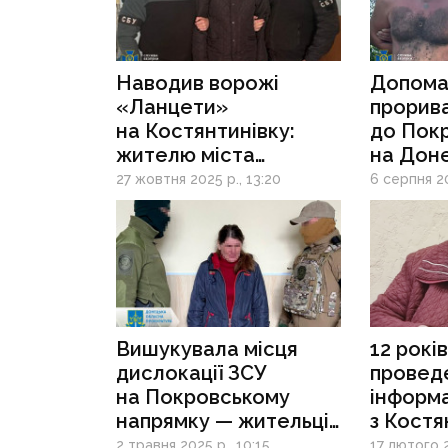
Наводив ворожі
Допома
«Ланцети»
прорив
на Костянтинівку:
до Пок
жителю міста
на Доне
загрожує в’язниця
затрим
27 жовтня 2025 р., 13:20
6 серпня 20
за співпрацю
корегу
з росіянами
Вишукувала місця
12 рокі
дислокації ЗСУ
провед
на Покровському
інформа
напрямку — жительці
з Костя
Мирнограда загрожує
завербу
2 травня 2025 р., 10:15
17 лютого 2