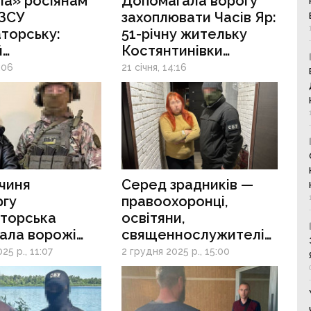
ла» росіянам
Допомагала ворогу
 ЗСУ
захоплювати Часів Яр:
торську:
51-річну жительку
й
Костянтинівки
альниці
засуджено
:06
21 січня, 14:16
є довічне
за держзраду
чиня
Серед зрадників —
ргу
правоохоронці,
аторська
освітяни,
ала ворожі
священнослужителі
о місту
та безробітні: скільки
25 р., 11:07
2 грудня 2025 р., 15:00
колаборантів та
інформаторів
рф виявлено