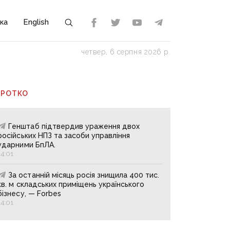
ка
English
четвер, 6 серпня 2026 р.
ОРОТКО
Генштаб підтвердив ураження двох
російських НПЗ та засоби управління
ударними БпЛА.
14:01
За останній місяць росія знищила 400 тис.
кв. м складських приміщень українського
бізнесу, — Forbes
14:01