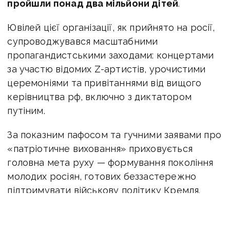
пройшли понад два мільйони дітей
.
Ювілей цієї організації, як прийнято на росії,
супроводжувався масштабними
пропагандистськими заходами: концертами
за участю відомих Z-артистів, урочистими
церемоніями та привітаннями від вищого
керівництва рф, включно з диктатором
путіним.
За показним пафосом та гучними заявами про
«патріотичне виховання» приховується
головна мета руху — формування покоління
молодих росіян, готових беззастережно
підтримувати військову політику Кремля.
Через такі структури дітей поступово
привчають до військової дисципліни, культу