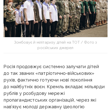
Зомбовує й мілітаризу дітей на ТОТ / Фото з
російських джерел
Росія продовжує системно залучати дітей
до так званих «патріотично-військових»
рухів, фактично готуючи нові покоління
до майбутніх воєн. Кремль вкладає мільярди
рублів у розбудову мережі
пропагандистських організацій, через які
нав’язує молоді державну ідеологію