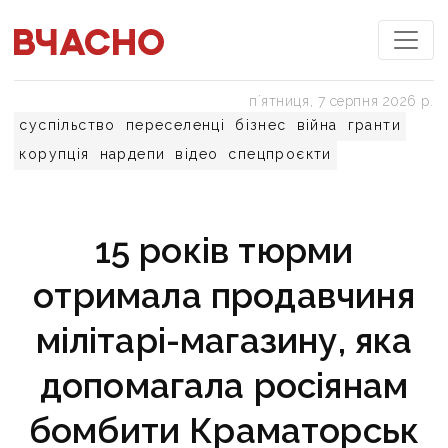
пʼятниця, 7 серпня 2026 р.
суспільство
переселенці
бізнес
війна
гранти
корупція
нардепи
відео
спецпроєкти
15 років тюрми
отримала продавчиня
мілітарі-магазину, яка
допомагала росіянам
бомбити Краматорськ