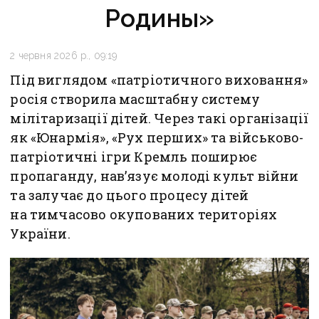
Родины»
2 червня 2026 р., 09:19
Під виглядом «патріотичного виховання»
росія створила масштабну систему
мілітаризації дітей. Через такі організації
як «Юнармія», «Рух перших» та військово-
патріотичні ігри Кремль поширює
пропаганду, нав’язує молоді культ війни
та залучає до цього процесу дітей
на тимчасово окупованих територіях
України.