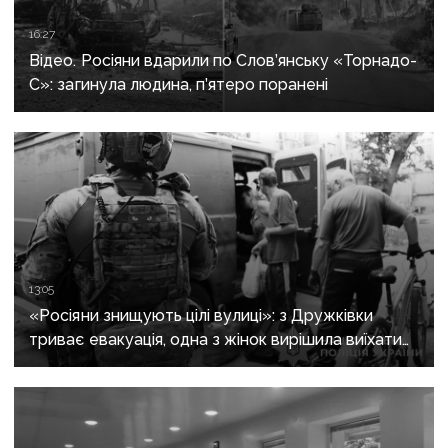
16:27
Відео. Росіяни вдарили по Слов’янську «Торнадо-
С»: загинула людина, п’ятеро поранені
13:05
«Росіяни знищують цілі вулиці»: з Дружківки
триває евакуація, одна з жінок вирішила виїхати
після загибелі чоловіка