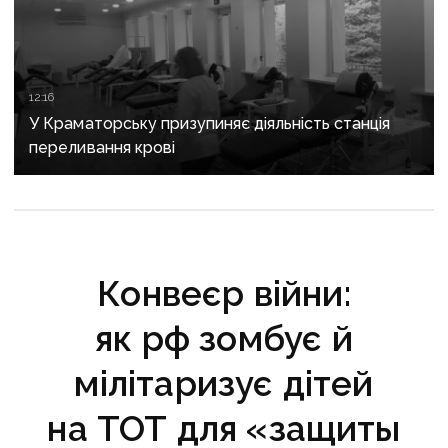
12:16
У Краматорську призупиняє діяльність станція
переливання крові
Конвеєр війни:
як рф зомбує й
мілітаризує дітей
на ТОТ для «защиты