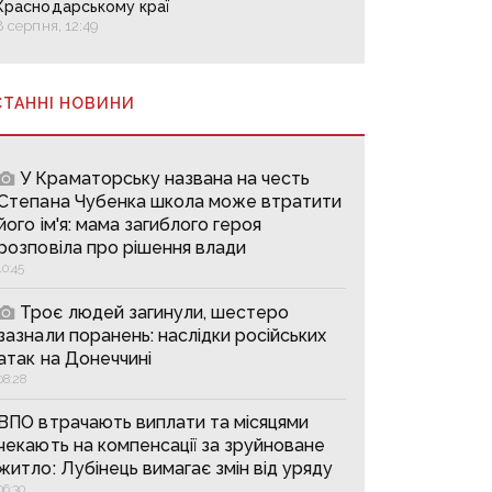
Краснодарському краї
8 серпня, 12:49
СТАННІ НОВИНИ
У Краматорську названа на честь
Степана Чубенка школа може втратити
його ім'я: мама загиблого героя
розповіла про рішення влади
10:45
Троє людей загинули, шестеро
зазнали поранень: наслідки російських
атак на Донеччині
08:28
ВПО втрачають виплати та місяцями
чекають на компенсації за зруйноване
житло: Лубінець вимагає змін від уряду
06:30