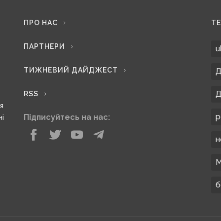
ПРО НАС
Т
ПАРТНЕРИ
u
ТИЖНЕВИЙ ДАЙДЖЕСТ
Д
Д
RSS
ся
р
Підписуйтесь на нас:
ні
н
М
б