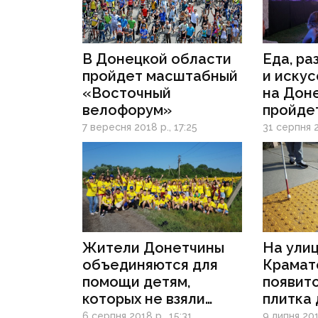
В Донецкой области
Еда, ра
пройдет масштабный
и искус
«Восточный
на Дон
велофорум»
пройдет
Offline 
7 вересня 2018 р., 17:25
31 серпня 2
Жители Донетчины
На ули
объединяются для
Крамат
помощи детям,
появитс
которых не взяли
плитка
на отдых в Хорватию
со сла
6 серпня 2018 р., 15:31
9 липня 201