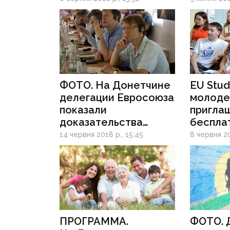
ФОТО. На Донетчине
EU Stud
делегации Евросоюза
молоде
показали
пригла
доказательства
беспла
нарушения
участи
14 червня 2018 р., 15:45
8 червня 20
боевиками минских
в «Евр
соглашений
ПРОГРАММА.
ФОТО. Д