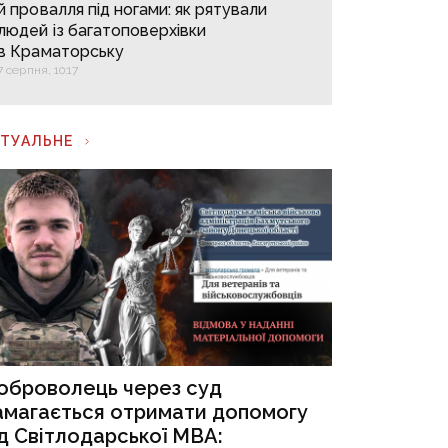
й провалля під ногами: як рятували
людей із багатоповерхівки
в Краматорську
7 серпня, 10:17
КТУАЛЬНЕ
оброволець через суд
амагається отримати допомогу
ід Світлодарської МВА: