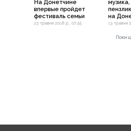
На Донетчине
музика,
впервые пройдет
пензлик
фестиваль семьи
на Доне
відсвят
23 травня 2018 р., 07:45
13 травня 2
матері
Поки щ