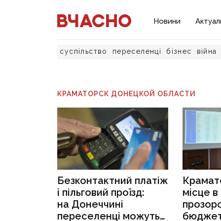
Новини
Актуал
суспільство
переселенці
бізнес
війна
КРАМАТОРСК ДОНЕЦКОЙ ОБЛАСТИ
Безконтактний платіж
Крамато
і пільговий проїзд:
місце в
на Донеччині
прозоро
переселенці можуть
бюджет