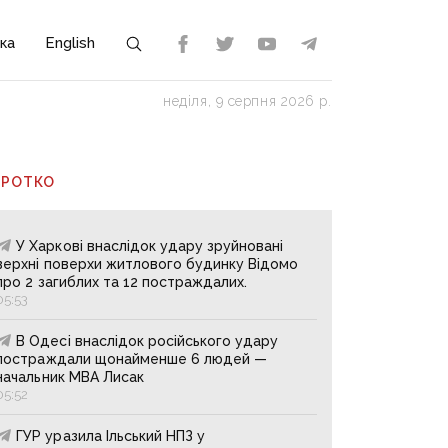
ка
English
неділя, 9 серпня 2026 р.
ОРОТКО
У Харкові внаслідок удару зруйновані
верхні поверхи житлового будинку Відомо
про 2 загиблих та 12 постраждалих.
05:53
В Одесі внаслідок російського удару
постраждали щонайменше 6 людей —
начальник МВА Лисак
05:52
ГУР уразила Ільський НПЗ у