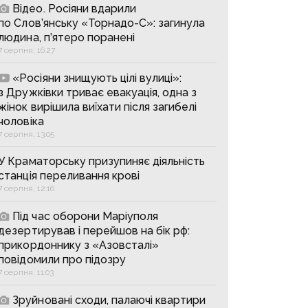
Відео. Росіяни вдарили
по Слов’янську «Торнадо-С»: загинула
людина, п’ятеро поранені
7 серпня, 16:27
«Росіяни знищують цілі вулиці»:
з Дружківки триває евакуація, одна з
жінок вирішила виїхати після загибелі
чоловіка
7 серпня, 13:05
У Краматорську призупиняє діяльність
станція переливання крові
7 серпня, 12:16
Під час оборони Маріуполя
дезертирував і перейшов на бік рф:
прикордоннику з «Азовсталі»
повідомили про підозру
7 серпня, 11:03
Зруйновані сходи, палаючі квартири