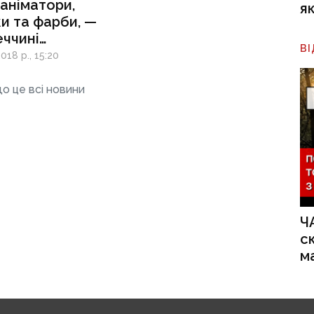
 аніматори,
я
и та фарби, —
ччині
В
кували День
018 р., 15:20
о це всі новини
Ч
с
м