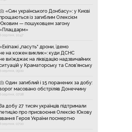
«Син українського Донбасу»: у Києві
прощаються із загиблим Олексієм
Юковим — пошуковцем загону
«Плацдарм»
8 серпня, 10:47
«Екіпажі „пасуть“ дрони, їдемо
не на кожен виклик»: куди ДСНС
не виїжджає на ліквідацію надзвичайних
ситуацій у Краматорську та Слов’янську
8 серпня, 09:00
Один загиблий і 15 поранених за добу:
ворог масовано обстріляв Донеччину
8 серпня, 07:08
За добу 27 тисяч українців підтримали
петицію про присвоєння Олексію Юкову
звання Героя України посмертно
8 серпня, 07:00