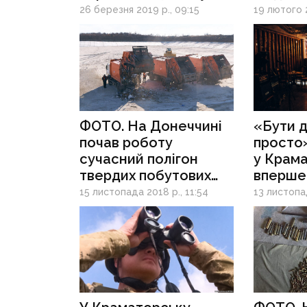
оформити «Картку
26 березня 2019 р., 09:15
19 лютого 2
краматорчанина»
ФОТО. На Донеччині
«Бути 
почав роботу
просто»
сучасний полігон
у Крам
твердих побутових
вперше
відходів за 132 млн грн
благоді
15 листопада 2018 р., 11:54
13 листопад