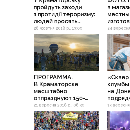
У Краматорську
ФОТО. 
пройдуть заходи
в магаз
з протидії тероризму:
местны
людей просять
изгото
не залишати домівки
боепри
28 жовтня 2018 р., 13:00
24 вересня 
без потреби
ПРОГРАММА.
«Сквер
В Краматорске
клумбы 
масштабно
на Дон
отпразднуют 150-
подряд
летие города
подозр
21 вересня 2018 р., 08:30
13 вересня 
в разв
бюджет