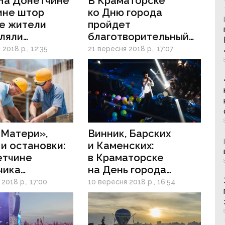
На Донетчине
В Краматорске
ине штор
ко Дню города
е жители
пройдет
вляли
благотворительный
пасы
парад собак
2018 р., 12:35
21 вересня 2018 р., 17:07
 Матери»,
Винник, Барских
и остановки:
и Каменских:
етчине
в Краматорске
чика
на День города
евают
выступят известные
2018 р., 17:00
10 вересня 2018 р., 16:54
оровывании
исполнители
ных средств