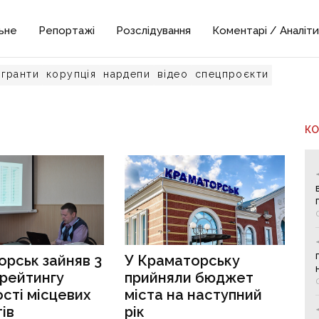
ьне
Репортажі
Розслідування
Коментарі / Аналіти
гранти
корупція
нардепи
відео
спецпроєкти
К
рськ зайняв 3
У Краматорську
 рейтингу
прийняли бюджет
сті місцевих
міста на наступний
ів
рік