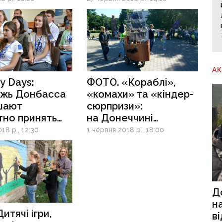
А
y Days:
ФОТО. «Кораблі»,
жь Донбасса
«комахи» та «кіндер-
шают
сюрпризи»:
тно принять
на Донеччині
е
пройшов «Парад
18 р., 12:30
1 червня 2018 р., 18:00
ошколе»
дитячих візочків»
Д
н
итячі ігри,
в