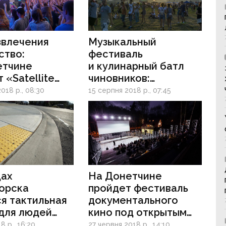
звлечения
Музыкальный
ство:
фестиваль
етчине
и кулинарный батл
 «Satellite
чиновников:
Fest»
на Донетчине
018 р., 08:30
15 серпня 2018 р., 07:45
пройдет областное
празднование Дня
Независимости
цах
На Донетчине
орска
пройдет фестиваль
я тактильная
документального
 для людей
кино под открытым
бым зрением
небом
8 р., 16:20
27 червня 2018 р., 14:10