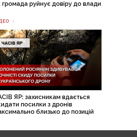
к громада руйнує довіру до влади
ІДЕО
АСІВ ЯР: захисникам вдається
кидати посилки з дронів
аксимально близько до позицій