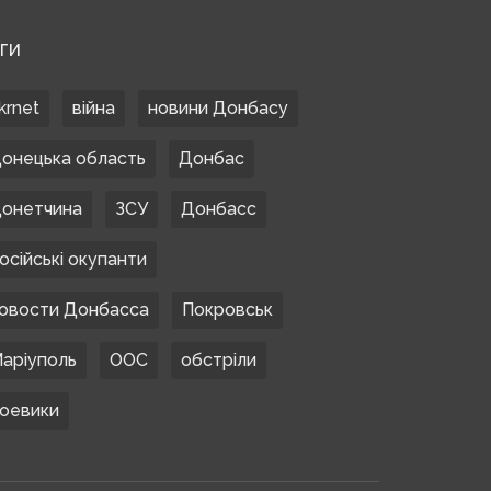
ЕГИ
krnet
війна
новини Донбасу
онецька область
Донбас
онетчина
ЗСУ
Донбасс
осійські окупанти
овости Донбасса
Покровськ
аріуполь
ООС
обстріли
оевики