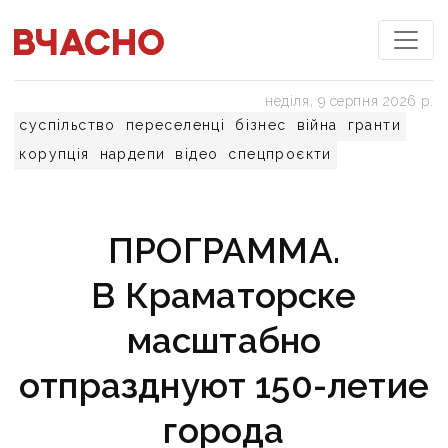
неділя, 9 серпня 2026 р.
суспільство
переселенці
бізнес
війна
гранти
корупція
нардепи
відео
спецпроєкти
ПРОГРАММА.
В Краматорске
масштабно
отпразднуют 150-летие
города