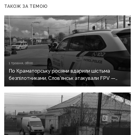
ТАКОЖ ЗА ТЕМОЮ
1 травня, 08:00
По Краматорську росіяни вдарили шістьма
безпілотниками, Слов’янськ атакували FPV —
росіяни не припиняють обстріли Донеччини