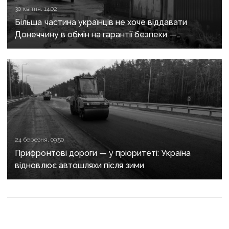
30 квітня, 14:02
Більша частина українців не хоче віддавати
Донеччину в обмін на гарантії безпеки —
опитування КМІС
24 березня, 09:50
Прифронтові дороги — у пріоритеті: Україна
відновлює автошляхи після зими