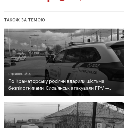
ТАКОЖ ЗА ТЕМОЮ
1 травня, 08:00
По Краматорську росіяни вдарили шістьма
безпілотниками, Слов’янськ атакували FPV —
росіяни не припиняють обстріли Донеччини