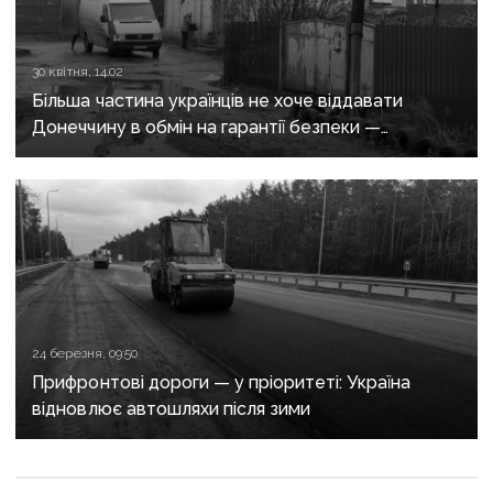
30 квітня, 14:02
Більша частина українців не хоче віддавати
Донеччину в обмін на гарантії безпеки —
опитування КМІС
24 березня, 09:50
Прифронтові дороги — у пріоритеті: Україна
відновлює автошляхи після зими