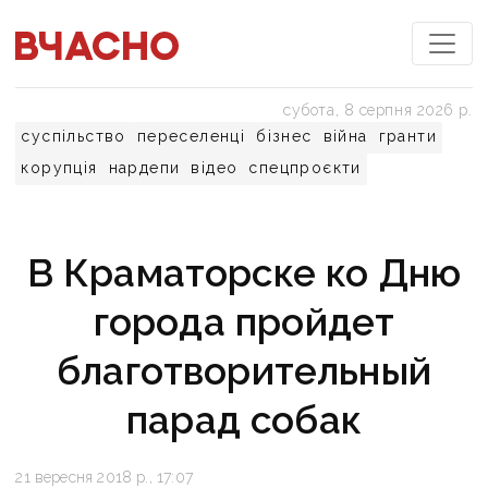
субота, 8 серпня 2026 р.
суспільство
переселенці
бізнес
війна
гранти
корупція
нардепи
відео
спецпроєкти
В Краматорске ко Дню
города пройдет
благотворительный
парад собак
21 вересня 2018 р., 17:07