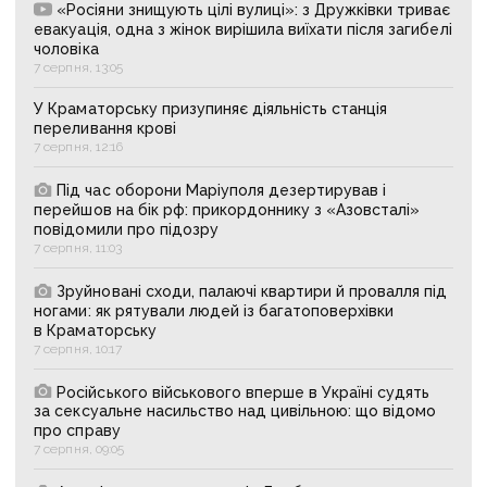
«Росіяни знищують цілі вулиці»: з Дружківки триває
евакуація, одна з жінок вирішила виїхати після загибелі
чоловіка
7 серпня, 13:05
У Краматорську призупиняє діяльність станція
переливання крові
7 серпня, 12:16
Під час оборони Маріуполя дезертирував і
перейшов на бік рф: прикордоннику з «Азовсталі»
повідомили про підозру
7 серпня, 11:03
Зруйновані сходи, палаючі квартири й провалля під
ногами: як рятували людей із багатоповерхівки
в Краматорську
7 серпня, 10:17
Російського військового вперше в Україні судять
за сексуальне насильство над цивільною: що відомо
про справу
7 серпня, 09:05