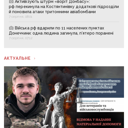
Активізують штурм «воріт Донбасу»:
рф перекинула на Костянтинівку додаткові підрозділи
й поновила атаки тритонними авіабомбами
7 серпня, 08:01
Війська рф вдарили по 11 населених пунктах
Донеччини: одна людина загинула, п’ятеро поранені
7 серпня, 07:12
АКТУАЛЬНЕ