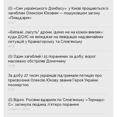
«Син українського Донбасу»: у Києві прощаються із
загиблим Олексієм Юковим — пошуковцем загону
«Плацдарм»
10:47
«Екіпажі „пасуть“ дрони, їдемо не на кожен виклик»:
куди ДСНС не виїжджає на ліквідацію надзвичайних
ситуацій у Краматорську та Слов’янську
09:00
Один загиблий і 15 поранених за добу: ворог
масовано обстріляв Донеччину
07:08
За добу 27 тисяч українців підтримали петицію про
присвоєння Олексію Юкову звання Героя України
посмертно
07:00
Відео. Росіяни вдарили по Слов’янську «Торнадо-
С»: загинула людина, п’ятеро поранені
7 серпня, 16:27