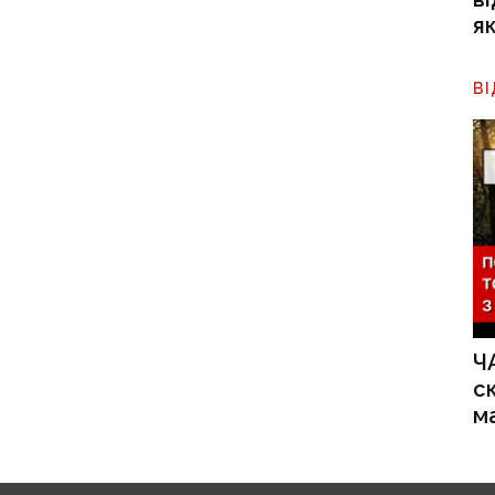
я
В
Ч
с
м