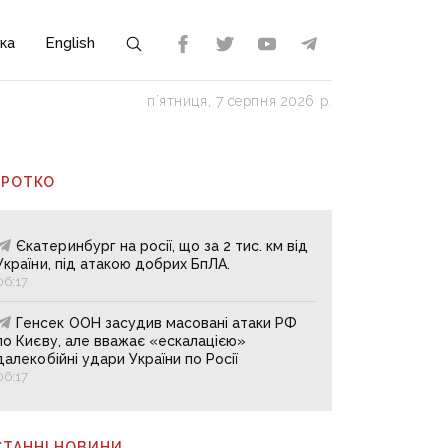
ка
English
пʼятниця, 7 серпня 2026 р.
ОРОТКО
Єкатеринбург на росії, що за 2 тис. км від
України, під атакою добрих БпЛА.
06:17
Генсек ООН засудив масовані атаки РФ
по Києву, але вважає «ескалацією»
далекобійні удари України по Росії
06:17
СТАННІ НОВИНИ