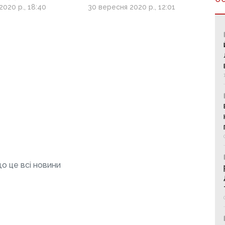
ія» оголосили
Марину Юрчак
020 р., 18:40
30 вересня 2020 р., 12:01
озру
о це всі новини