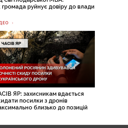
к громада руйнує довіру до влади
ІДЕО
АСІВ ЯР: захисникам вдається
кидати посилки з дронів
аксимально близько до позицій