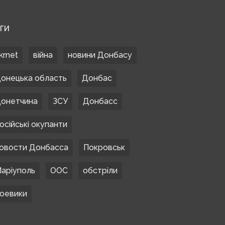
ЕГИ
krnet
війна
новини Донбасу
онецька область
Донбас
онетчина
ЗСУ
Донбасс
осійські окупанти
овости Донбасса
Покровськ
аріуполь
ООС
обстріли
оевики