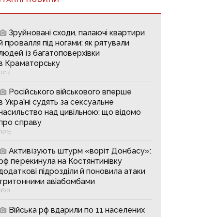
Зруйновані сходи, палаючі квартири
й провалля під ногами: як рятували
людей із багатоповерхівки
в Краматорську
10:17
Російського військового вперше
в Україні судять за сексуальне
насильство над цивільною: що відомо
про справу
09:05
Активізують штурм «воріт Донбасу»:
рф перекинула на Костянтинівку
додаткові підрозділи й поновила атаки
тритонними авіабомбами
08:01
Війська рф вдарили по 11 населених