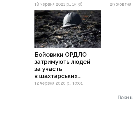
«Ізоляц
18 червня 2021 р., 15:36
29 жовтня 2
про під
Бойовики ОРДЛО
затримують людей
за участь
в шахтарських
протестах
12 червня 2020 р., 10:01
Поки щ