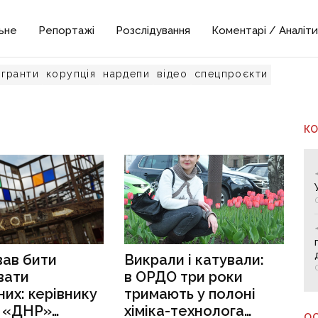
ьне
Репортажі
Розслідування
Коментарі / Аналіти
гранти
корупція
нардепи
відео
спецпроєкти
К
вав бити
Викрали і катували:
вати
в ОРДО три роки
их: керівнику
тримають у полоні
і «ДНР»
хіміка-технолога
О