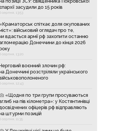
на позиції ЗСУ: священника Покровської
єпархії засудили до 15 років
6 серпня, 13:53
«Краматорськ спіткає доля окупованих
міст»: військовий оглядач про те,
чи вдасться армії рф захопити останню
агломерацію Донеччини до кінця 2026
року
6 серпня, 13:20
Черговий воєнний злочин рф:
на Донеччині розстріляли українського
військовополоненого
6 серпня, 12:43
«Щодня по три групи просуваються
вглиб на пів кілометра»: у Костянтинівці
досвідчених офіцерів рф відправляють
на штурми позицій
6 серпня, 11:35
У Дружківці цієї зими не буде