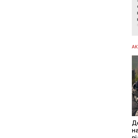
А
Д
н
в