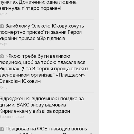
пунктах Донеччини: одна людина
загинула, п’ятеро поранені
07:12
Загиблому Олексію Юкову хочуть
посмертно присвоїти звання Героя
України: триває збір підписів
06:48
«Якою треба бути великою
людиною, щоб за тобою плакала вся
Україна»: 7 та 8 серпня прощаються із
засновником організації «Плацдарм»
Олексієм Юковим
05:23
Відрядження, відпочинок і поїздка за
дітьми: ВАКС знову відмовив
Кириленкам у виїзді за кордон
6 серпня, 14:00
Працював на ФСБ і наводив вогонь