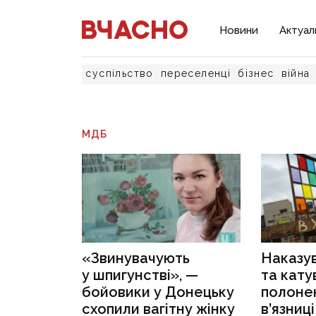
Новини
Актуал
суспільство
переселенці
бізнес
війна
МДБ
«Звинувачують
Наказу
у шпигунстві», —
та кату
бойовики у Донецьку
полонен
схопили вагітну жінку
в’язниц