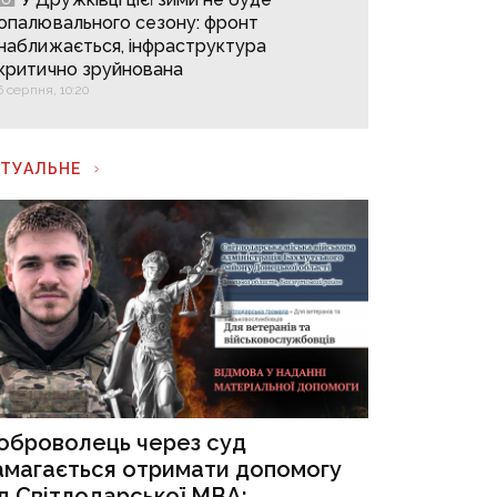
опалювального сезону: фронт
наближається, інфраструктура
критично зруйнована
6 серпня, 10:20
КТУАЛЬНЕ
оброволець через суд
амагається отримати допомогу
ід Світлодарської МВА: