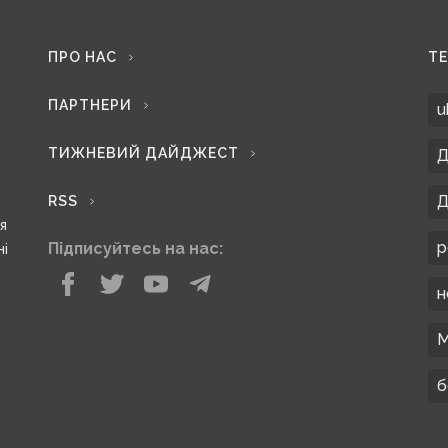
ПРО НАС
Т
ПАРТНЕРИ
u
ТИЖНЕВИЙ ДАЙДЖЕСТ
Д
Д
RSS
ся
р
Підписуйтесь на нас:
ні
н
М
б