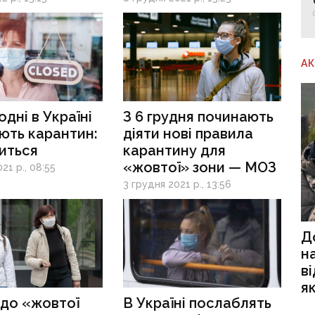
А
одні в Україні
З 6 грудня починають
ють карантин:
діяти нові правила
иться
карантину для
«жовтої» зони — МОЗ
21 р., 08:55
3 грудня 2021 р., 13:56
Д
н
в
я
 до «жовтої
В Україні послаблять