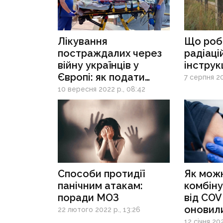
Лікування
Що роби
постраждалих через
радіацій
війну українців у
інструк
Європі: як подати
7 серпня 20
заявку до програми
10 вересня 2022 р., 08:42
медичної евакуації
Способи протидії
Як мож
панічним атакам:
комбіну
поради МОЗ
від COV
оновил
22 лютого 2022 р., 13:26
12 січня 202