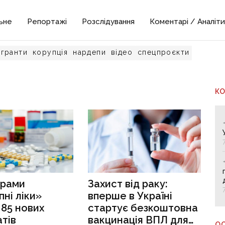
ьне
Репортажі
Розслідування
Коментарі / Аналіти
гранти
корупція
нардепи
відео
спецпроєкти
К
грами
Захист від раку:
ні ліки»
вперше в Україні
85 нових
стартує безкоштовна
тів
вакцинація ВПЛ для
О