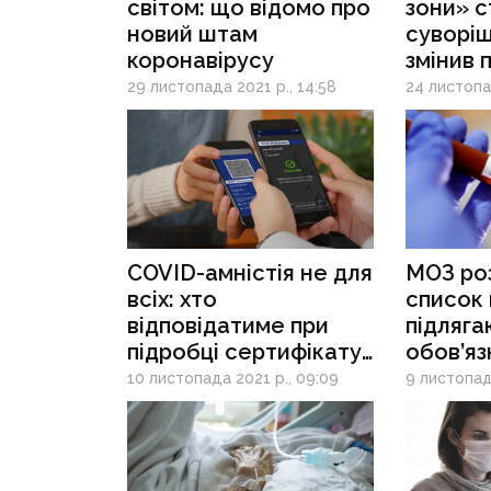
світом: що відомо про
зони» с
новий штам
суворі
коронавірусу
змінив 
карант
29 листопада 2021 р., 14:58
24 листопад
COVID-амністія не для
МОЗ ро
всіх: хто
список 
відповідатиме при
підляга
підробці сертифікату
обов’яз
вакцинації
вакцина
10 листопада 2021 р., 09:09
9 листопада