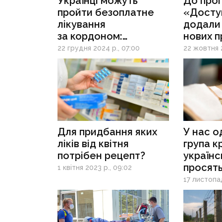
Українці можуть
До про
пройти безоплатне
«Доступ
лікування
додали
за кордоном:
нових п
як отримати
з яких 
22 грудня 2024 р., 07:00
22 жовтня 2
Для придбання яких
У нас о
ліків від квітня
група кр
потрібен рецепт?
українс
просят
1 квітня 2023 р., 09:02
до дон
17 листопад
військо