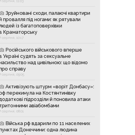
7 серпня, 11:03
Зруйновані сходи, палаючі квартири
й провалля під ногами: як рятували
людей із багатоповерхівки
в Краматорську
7 серпня, 10:17
Російського військового вперше
в Україні судять за сексуальне
насильство над цивільною: що відомо
про справу
7 серпня, 09:05
Активізують штурм «воріт Донбасу»:
рф перекинула на Костянтинівку
додаткові підрозділи й поновила атаки
тритонними авіабомбами
7 серпня, 08:01
Війська рф вдарили по 11 населених
пунктах Донеччини: одна людина