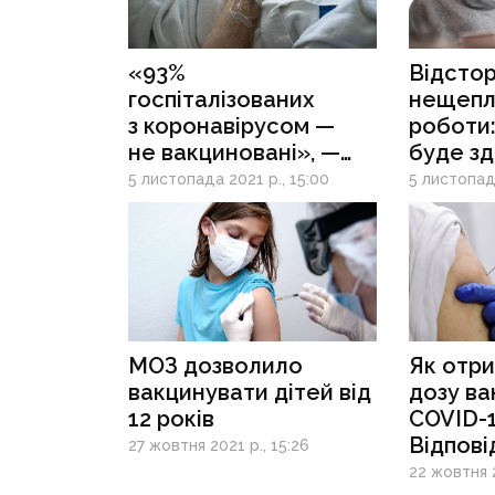
«93%
Відсто
госпіталізованих
нещепл
з коронавірусом —
роботи: 
не вакциновані», —
буде з
МОЗ
5 листопада 2021 р., 15:00
5 листопада
МОЗ дозволило
Як отри
вакцинувати дітей від
дозу ва
12 років
COVID-
Відпов
27 жовтня 2021 р., 15:26
на най
22 жовтня 2