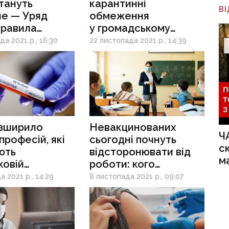
тануть
карантинні
В
ше — Уряд
обмеження
правила
у громадському
ину
транспорті — МОЗ
а 2021 р., 16:30
22 листопада 2021 р., 14:39
зширило
Невакцинованих
Ч
професій, які
сьогодні почнуть
с
ють
відсторонювати від
м
ковій
роботи: кого
ції
торкнеться
 2021 р., 14:29
8 листопада 2021 р., 09:07