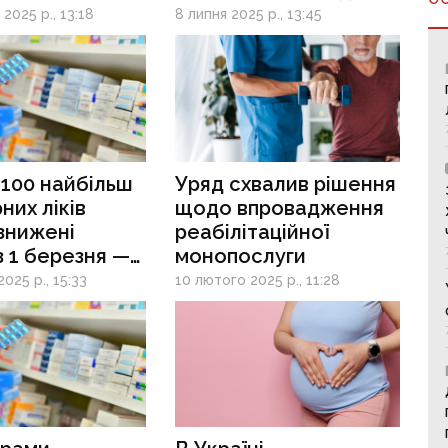
підлітків
2025 р., 13:18
8 липня 2025 р., 13:45
 100 найбільш
Уряд схвалив рішення
них ліків
щодо впровадження
знижені
реабілітаційної
з 1 березня —
монопослуги
 медикаментів
025 р., 15:33
10 лютого 2025 р., 11:28