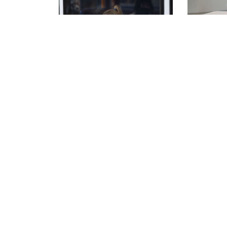
запита
Нові правила
Пік зах
перевезень між
на COVI
областями: найбільш
наприкі
поширені питання
18 жовтня 2
20 жовтня 2021 р., 12:40
Стримати пандемію:
Донечч
МОЗ пропонує
за запо