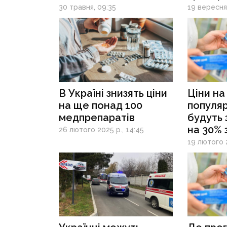
30 травня, 09:35
19 вересня 
В Україні знизять ціни
Ціни на
на ще понад 100
популяр
медпрепаратів
будуть 
на 30% 
26 лютого 2025 р., 14:45
перелік
19 лютого 2