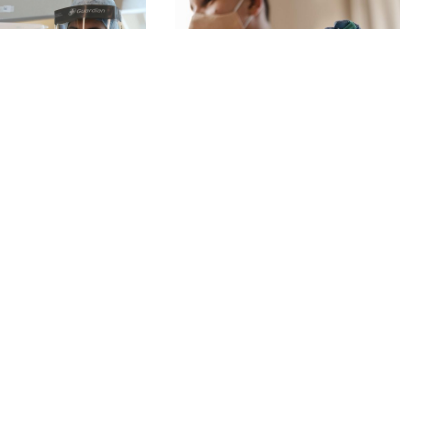
ння
ворюваності
Обов’язкова
D очікується
вакцинація від COVID:
нці жовтня
МОЗ розширить
перелік професій
021 р., 12:46
16 жовтня 2021 р., 11:11
ина лідирує
Українці без
вненістю
щеплення чи тесту