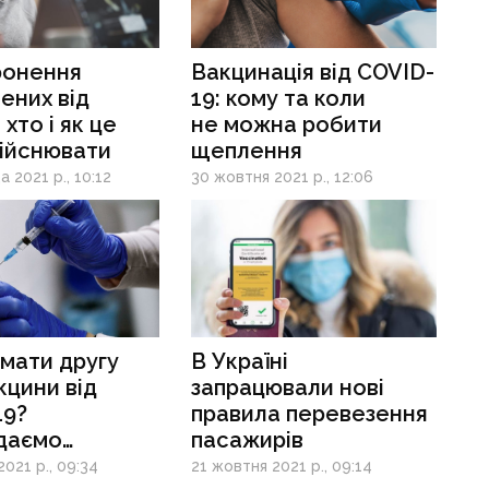
ронення
Вакцинація від COVID-
ених від
19: кому та коли
хто і як це
не можна робити
дійснювати
щеплення
 2021 р., 10:12
30 жовтня 2021 р., 12:06
мати другу
В Україні
кцини від
запрацювали нові
19?
правила перевезення
ідаємо
пасажирів
поширеніші
021 р., 09:34
21 жовтня 2021 р., 09:14