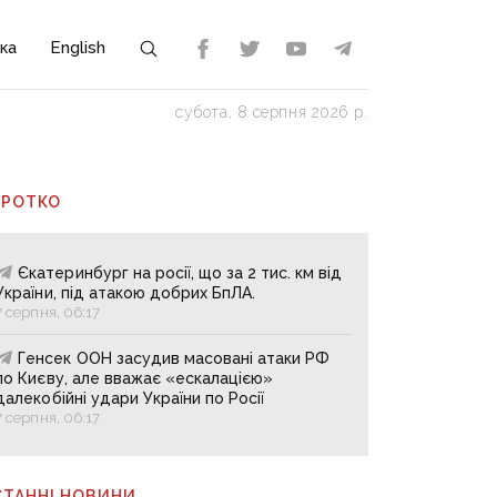
ка
English
субота, 8 серпня 2026 р.
ОРОТКО
Єкатеринбург на росії, що за 2 тис. км від
України, під атакою добрих БпЛА.
7 серпня, 06:17
Генсек ООН засудив масовані атаки РФ
по Києву, але вважає «ескалацією»
далекобійні удари України по Росії
7 серпня, 06:17
СТАННІ НОВИНИ