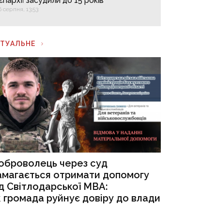
єпархії засудили до 15 років
6 серпня, 13:53
КТУАЛЬНЕ
оброволець через суд
амагається отримати допомогу
ід Світлодарської МВА:
к громада руйнує довіру до влади