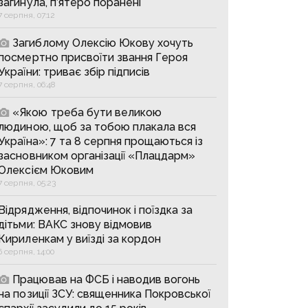
загинула, п’ятеро поранені
7 серпня, 07:12
Загиблому Олексію Юкову хочуть
посмертно присвоїти звання Героя
України: триває збір підписів
7 серпня, 06:48
«Якою треба бути великою
людиною, щоб за тобою плакала вся
Україна»: 7 та 8 серпня прощаються із
засновником організації «Плацдарм»
Олексієм Юковим
7 серпня, 05:23
Відрядження, відпочинок і поїздка за
дітьми: ВАКС знову відмовив
Кириленкам у виїзді за кордон
6 серпня, 14:00
Працював на ФСБ і наводив вогонь
на позиції ЗСУ: священника Покровської