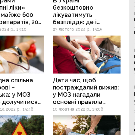
грами
В Україні
ні ліки»
безкоштовно
 майже 600
лікуватимуть
репаратів, 208
безпліддя: де і
— безкоштовні
як отримати медичну
024 р., 13:10
23 лютого 2024 р., 15:15
послугу
дна спільна
Дати час, щоб
ові –
постраждалий вижив:
ька: у МОЗ
у МОЗ нагадали
ь долучитися
основні правила
орства для
першої допомоги
а 2022 р., 15:48
10 жовтня 2022 р., 19:08
вих