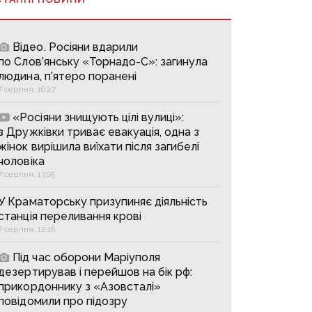
Відео. Росіяни вдарили
по Слов’янську «Торнадо-С»: загинула
людина, п’ятеро поранені
7 серпня, 16:27
«Росіяни знищують цілі вулиці»:
з Дружківки триває евакуація, одна з
жінок вирішила виїхати після загибелі
чоловіка
7 серпня, 13:05
У Краматорську призупиняє діяльність
станція переливання крові
7 серпня, 12:16
Під час оборони Маріуполя
дезертирував і перейшов на бік рф:
прикордоннику з «Азовсталі»
повідомили про підозру