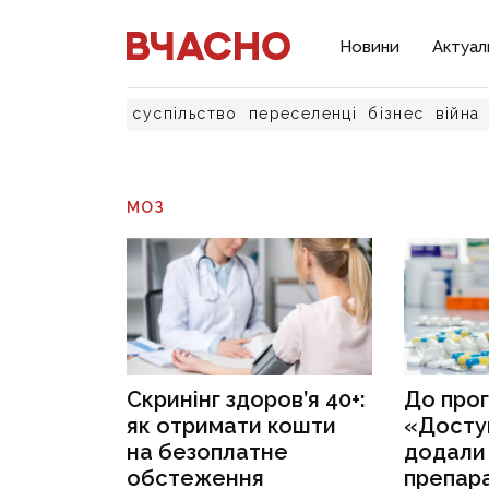
Новини
Актуал
суспільство
переселенці
бізнес
війна
МОЗ
Скринінг здоров’я 40+:
До про
як отримати кошти
«Доступ
на безоплатне
додали 
обстеження
препара